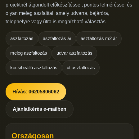
projektnél átgondolt előkészítéssel, pontos felméréssel és
olyan meleg aszfalttal, amely udvarra, bejáróra,
telephelyre vagy útra is megbízható választás.
aszfaltozás
aszfaltozás ár
aszfaltozás m2 ár
meleg aszfaltozás
udvar aszfaltozás
kocsibeálló aszfaltozás
út aszfaltozás
Hívás: 06205806062
Ajánlatkérés e-mailben
Országosan