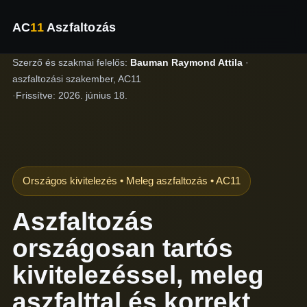
AC
11
Aszfaltozás
Szerző és szakmai felelős:
Bauman Raymond Attila
·
aszfaltozási szakember, AC11
·
Frissítve:
2026. június 18.
Országos kivitelezés • Meleg aszfaltozás • AC11
Aszfaltozás
országosan tartós
kivitelezéssel, meleg
aszfalttal és korrekt