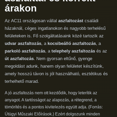
árakon
Az AC11 országosan vállal
aszfaltozást
családi
házaknál, céges ingatlanokon és nagyobb terhelésű
felületeken is. Fő szolgáltatásaink közé tartozik az
udvar aszfaltozás
, a
kocsibeálló aszfaltozás
, a
parkoló aszfaltozás
, a
telephely aszfaltozás
és az
út aszfaltozás
. Nem gyorsan eltűnő, gyenge
megoldást adunk, hanem olyan felületet készítünk,
amely hosszú távon is jól használható, esztétikus és
terhelhető marad.
A jó aszfaltozás nem ott kezdődik, hogy leterítik az
anyagot. A tartósságot az alapozás, a rétegrend, a
tömörítés és a pontos kivitelezés együtt adja.
(Forrás:
Útügyi Műszaki Előírások
.)
Ezért dolgozunk minden