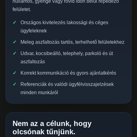
hullámos, gyenge vagy rövid időn belül repedező
felületet.
Országos kivitelezés lakossági és céges
ügyfeleknek
Meleg aszfaltozás tartós, terhelhető felületekhez
Udvar, kocsibeálló, telephely, parkoló és út
aszfaltozás
Korrekt kommunikáció és gyors ajánlatkérés
Referenciák és valódi ügyfélvisszajelzések
minden munkáról
Nem az a célunk, hogy
olcsónak tűnjünk.