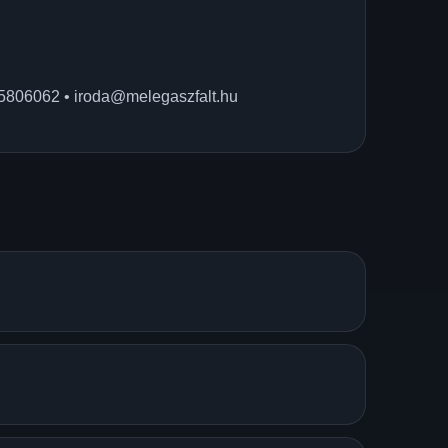
5806062
•
iroda@melegaszfalt.hu