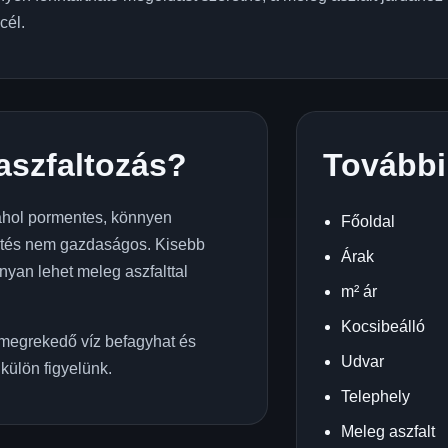
cél.
 aszfaltozás?
További
 ahol pormentes, könnyen
Főoldal
ktetés nem gazdaságos. Kisebb
Árak
yan lehet meleg aszfalttal
m² ár
Kocsibeálló
n megrekedő víz befagyhat és
Udvar
külön figyelünk.
Telephely
Meleg aszfalt