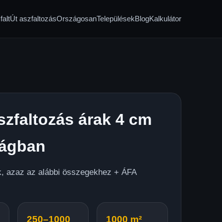
alt
Út aszfaltozás
Országosan
Települések
Blog
Kalkulátor
szfaltozás árak 4 cm
ságban
ak, azaz az alábbi összegekhez + ÁFA
250–1000
1000 m²