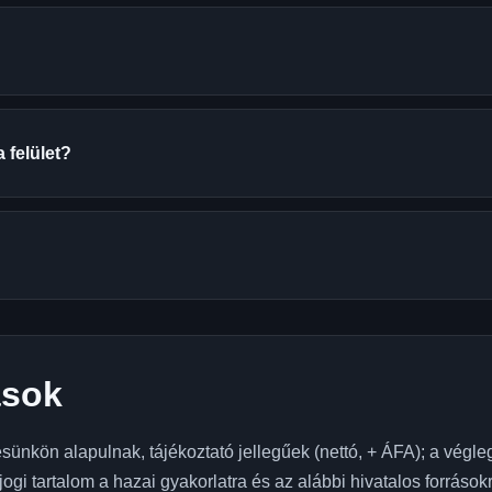
 felület?
ások
sünkön alapulnak, tájékoztató jellegűek (nettó, + ÁFA); a végleg
ogi tartalom a hazai gyakorlatra és az alábbi hivatalos forráso