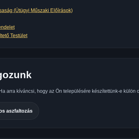
saság (Útügyi Műszaki Előírások)
endelet
tető Testület
lgozunk
 arra kíváncsi, hogy az Ön településére készítettünk-e külön old
s aszfaltozás