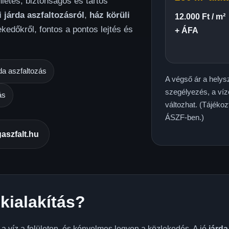
letes, biztonságos és tartós
i járda aszfaltozásról
,
ház körüli
12.000 Ft / m²
edőkről, fontos a pontos lejtés és
+ ÁFA
rda aszfaltozás
A végső ár a helysz
szegélyezés, a víz
ás
változhat.
(Tájékoz
ÁSZF
-ben.)
aszfalt.hu
kialakítás?
a víz a felületen, és kényelmes legyen a közlekedés. A jó
járda