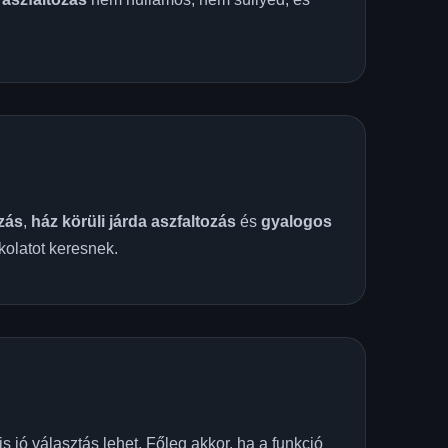
ozás
,
ház körüli járda aszfaltozás
és
gyalogos
kolatot keresnek.
s jó választás lehet. Főleg akkor, ha a funkció