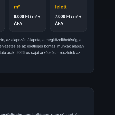
m²
felett
8.000 Ft / m² +
7.000 Ft / m² +
ÁFA
ÁFA
ín, az alapozás állapota, a megközelíthetőség, a
elvezetés és az esetleges bontási munkák alapján
tató árak, 2026-os saját árképzés – részletek az
 aszfaltozás
nem hullámos, nem süllyed, és