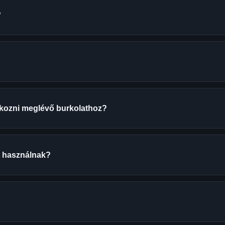
?
lakozni meglévő burkolathoz?
t használnak?