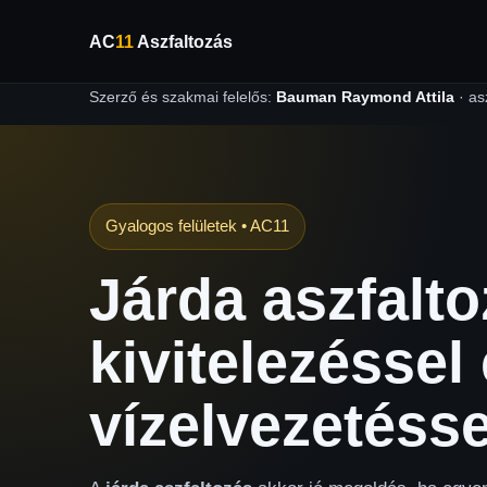
AC
11
Aszfaltozás
Szerző és szakmai felelős:
Bauman Raymond Attila
·
as
Gyalogos felületek • AC11
Járda aszfalto
kivitelezéssel 
vízelvezetésse