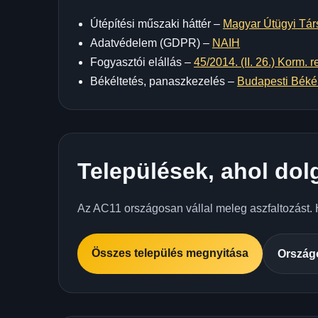
Útépítési műszaki háttér –
Magyar Útügyi Tár
Adatvédelem (GDPR) –
NAIH
Fogyasztói elállás –
45/2014. (II. 26.) Korm. r
Békéltetés, panaszkezelés –
Budapesti Békél
Települések, ahol do
Az AC11 országosan vállal meleg aszfaltozást. Ha
Összes település megnyitása
Országo