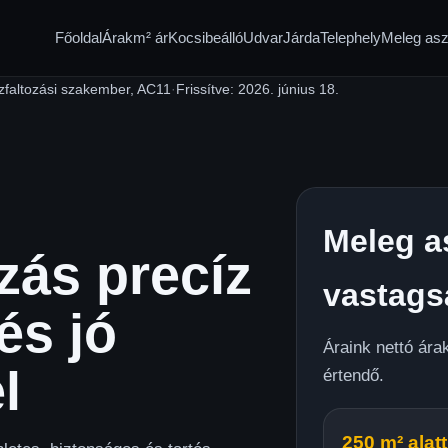
Főoldal
Árak
m² ár
Kocsibeálló
Udvar
Járda
Telephely
Meleg aszf
zfaltozási szakember, AC11
·
Frissítve:
2026. június 18.
Meleg a
zás precíz
vastag
és jó
Áraink nettó ár
l
értendő.
250 m² alatt