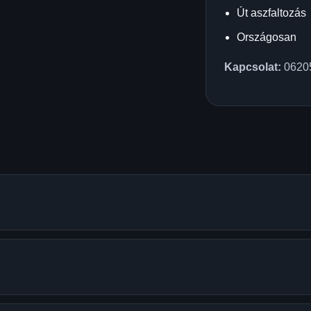
Út aszfaltozás
Országosan
Kapcsolat:
0620