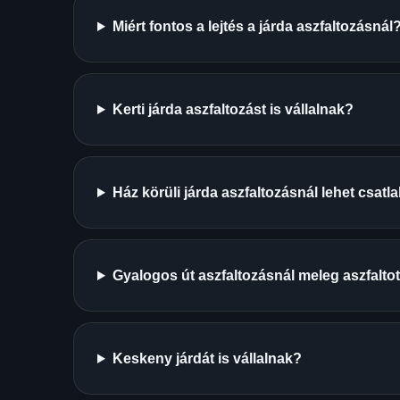
Miért fontos a lejtés a járda aszfaltozásnál
Kerti járda aszfaltozást is vállalnak?
Ház körüli járda aszfaltozásnál lehet csat
Gyalogos út aszfaltozásnál meleg aszfalto
Keskeny járdát is vállalnak?