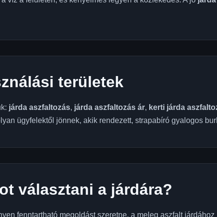
ználási területek
uk:
járda aszfaltozás
,
járda aszfaltozás ár
,
kerti járda aszfalt
lyan ügyfelektől jönnek, akik rendezett, strapabíró gyalogos bur
ot választani a járdára?
nyen fenntartható megoldást szeretne, a meleg aszfalt járdához i