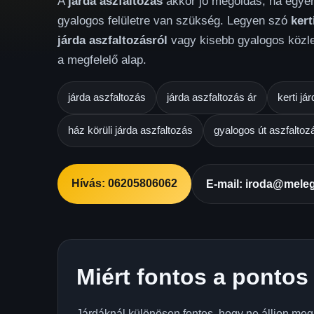
A
járda aszfaltozás
akkor jó megoldás, ha egyen
gyalogos felületre van szükség. Legyen szó
kert
járda aszfaltozásról
vagy kisebb gyalogos közlek
a megfelelő alap.
járda aszfaltozás
járda aszfaltozás ár
kerti já
ház körüli járda aszfaltozás
gyalogos út aszfaltoz
Hívás: 06205806062
E-mail: iroda@meleg
Miért fontos a pontos 
Járdáknál különösen fontos, hogy ne álljon meg 