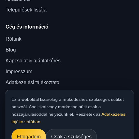
Települések listája
Cég és információ
Rólunk
Blog
Kapcsolat & ajánlatkérés
Impresszum
Adatkezelési tájékoztató
ÁSZF
Ez a weboldal kizárólag a működéshez szükséges sütiket
Akadálymentességi nyilatkozat
használ. Analitikai vagy marketing sütit csak a
hozzájárulásoddal helyezünk el. Részletek az
Adatkezelési
tájékoztatóban
.
© 2026 Bauman Raymond Attila E.V. — minden jog fenntartva.
Tárhely: Nethely Kft. ·
melegaszfalt.hu
Elfogadom
Csak a szükséges