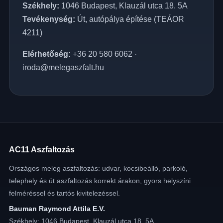
Székhely:
1046 Budapest, Klauzál utca 18. 5A
Tevékenység:
Út, autópálya építése (TEÁOR
4211)
Elérhetőség:
+36 20 580 6062
·
iroda@melegaszfalt.hu
AC11 Aszfaltozás
Országos meleg aszfaltozás: udvar, kocsibeálló, parkoló,
telephely és út aszfaltozás korrekt árakon, gyors helyszíni
felméréssel és tartós kivitelezéssel.
Bauman Raymond Attila E.V.
Székhely: 1046 Budapest, Klauzál utca 18. 5A