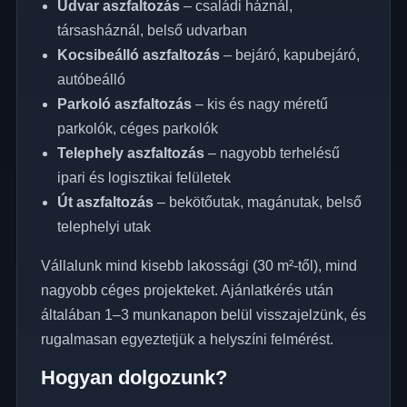
Udvar aszfaltozás
– családi háznál,
társasháznál, belső udvarban
Kocsibeálló aszfaltozás
– bejáró, kapubejáró,
autóbeálló
Parkoló aszfaltozás
– kis és nagy méretű
parkolók, céges parkolók
Telephely aszfaltozás
– nagyobb terhelésű
ipari és logisztikai felületek
Út aszfaltozás
– bekötőutak, magánutak, belső
telephelyi utak
Vállalunk mind kisebb lakossági (30 m²-től), mind
nagyobb céges projekteket. Ajánlatkérés után
általában 1–3 munkanapon belül visszajelzünk, és
rugalmasan egyeztetjük a helyszíni felmérést.
Hogyan dolgozunk?