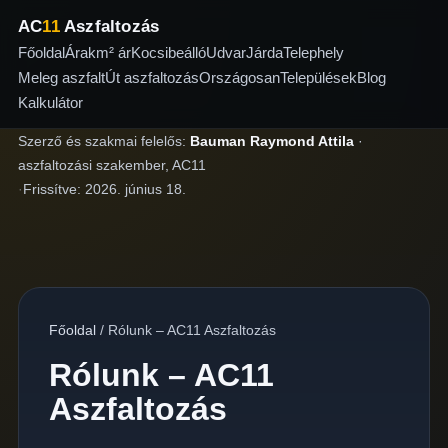
AC
11
Aszfaltozás
Főoldal
Árak
m² ár
Kocsibeálló
Udvar
Járda
Telephely
Meleg aszfalt
Út aszfaltozás
Országosan
Települések
Blog
Kalkulátor
Szerző és szakmai felelős:
Bauman Raymond Attila
·
aszfaltozási szakember, AC11
·
Frissítve:
2026. június 18.
Főoldal
/
Rólunk – AC11 Aszfaltozás
Rólunk – AC11
Aszfaltozás