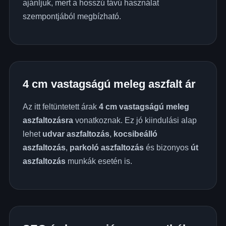
ajánljuk, mert a hosszú távú használat
szempontjából megbízható.
4 cm vastagságú meleg aszfalt ár
Az itt feltüntetett árak
4 cm vastagságú meleg
aszfaltozásra
vonatkoznak. Ez jó kiindulási alap
lehet
udvar aszfaltozás
,
kocsibeálló
aszfaltozás
,
parkoló aszfaltozás
és bizonyos
út
aszfaltozás
munkák esetén is.