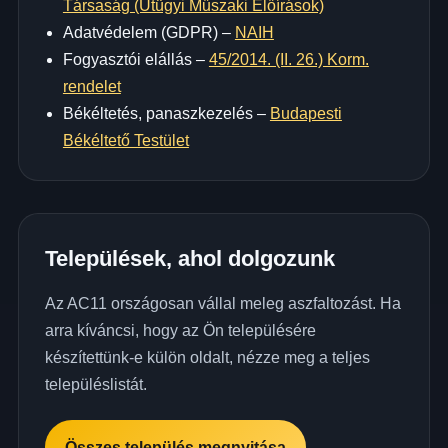
Társaság (Útügyi Műszaki Előírások)
Adatvédelem (GDPR) –
NAIH
Fogyasztói elállás –
45/2014. (II. 26.) Korm.
rendelet
Békéltetés, panaszkezelés –
Budapesti
Békéltető Testület
Települések, ahol dolgozunk
Az AC11 országosan vállal meleg aszfaltozást. Ha
arra kíváncsi, hogy az Ön településére
készítettünk-e külön oldalt, nézze meg a teljes
településlistát.
Összes település megnyitása