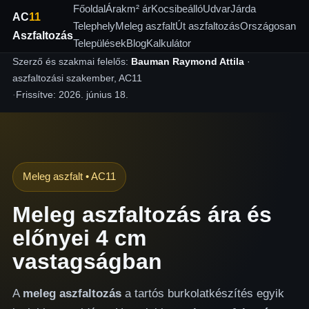
Főoldal
Árak
m² ár
Kocsibeálló
Udvar
Járda
AC
11
Telephely
Meleg aszfalt
Út aszfaltozás
Országosan
Aszfaltozás
Települések
Blog
Kalkulátor
Szerző és szakmai felelős:
Bauman Raymond Attila
·
aszfaltozási szakember, AC11
·
Frissítve:
2026. június 18.
Meleg aszfalt • AC11
Meleg aszfaltozás ára és
előnyei 4 cm
vastagságban
A
meleg aszfaltozás
a tartós burkolatkészítés egyik