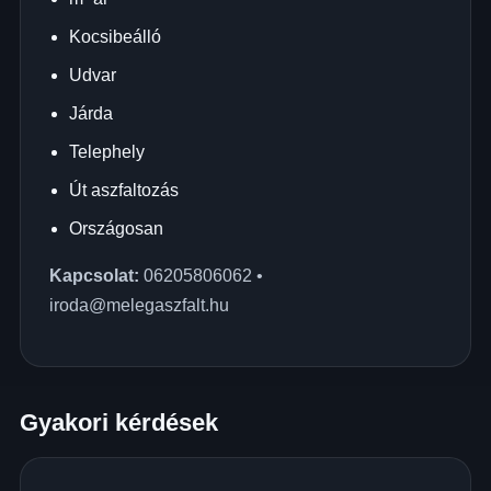
Kocsibeálló
Udvar
Járda
Telephely
Út aszfaltozás
Országosan
Kapcsolat:
06205806062
•
iroda@melegaszfalt.hu
Gyakori kérdések