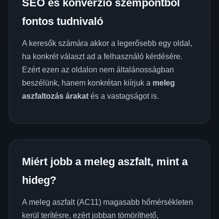
SEO és konverzió szempontból
fontos tudnivaló
A keresők számára akkor a legerősebb egy oldal,
ha konkrét választ ad a felhasználó kérdésére.
Ezért ezen az oldalon nem általánosságban
beszélünk, hanem konkrétan kiírjuk a
meleg
aszfaltozás árakat
és a vastagságot is.
Miért jobb a meleg aszfalt, mint a
hideg?
A meleg aszfalt (AC11) magasabb hőmérsékleten
kerül terítésre, ezért jobban tömöríthető,