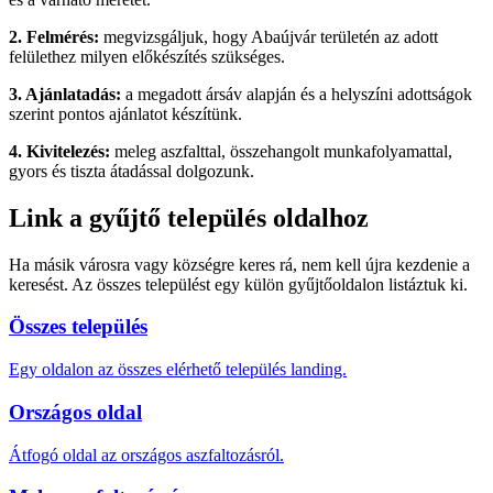
2. Felmérés:
megvizsgáljuk, hogy Abaújvár területén az adott
felülethez milyen előkészítés szükséges.
3. Ajánlatadás:
a megadott ársáv alapján és a helyszíni adottságok
szerint pontos ajánlatot készítünk.
4. Kivitelezés:
meleg aszfalttal, összehangolt munkafolyamattal,
gyors és tiszta átadással dolgozunk.
Link a gyűjtő település oldalhoz
Ha másik városra vagy községre keres rá, nem kell újra kezdenie a
keresést. Az összes települést egy külön gyűjtőoldalon listáztuk ki.
Összes település
Egy oldalon az összes elérhető település landing.
Országos oldal
Átfogó oldal az országos aszfaltozásról.