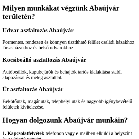
Milyen munkákat végzünk Abaújvár
területén?
Udvar aszfaltozás Abaújvár
Pormentes, rendezett és könnyen tisztítható felület családi házakhoz,
társasházakhoz és belső udvarokhoz.
Kocsibeálló aszfaltozás Abaújvár
Autóbeállók, kapubejárók és behajtók tartós kialakítása stabil
alapozással és meleg aszfalttal.
Út aszfaltozás Abaújvár
Bekötőutak, magánutak, telephelyi utak és nagyobb igénybevételű
felületek kivitelezése.
Hogyan dolgozunk Abaújvár munkáin?
1. Kapcsolatfelvétel:
telefonon vagy e-mailben elküldi a helyszínt
és a várható méretet.