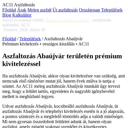
AC
11
Aszfaltozás
Főoldal
Árak
Meleg aszfalt
Út aszfaltozás
Országosan
Települések
Blog
Kalkulátor
Szerző és szakmai felelős:
Bauman Raymond Attila
·
aszfaltozási
szakember, AC11
·
Frissítve:
2026. június 18.
Főoldal
/
Települések
/
Aszfaltozás Abaújvár
Prémium kivitelezés • országos kiszállás • AC11
Aszfaltozás Abaújvár területén prémium
kivitelezéssel
Ha
aszfaltozás Abaújvár
, akkor olyan kivitelezésre van szükség, ami
nemcsak első ránézésre mutat jól, hanem évek múlva is tartja a
szintet. Az AC11
meleg aszfaltozás Abaújvár
munkáit úgy tervezi
meg, hogy a felület tartós, egyenletes és nagyobb igénybevétel
mellett is megbízható legyen.
Udvar aszfaltozás Abaújvár
,
kocsibeálló aszfaltozás Abaújvár
,
út
aszfaltozás Abaújvár
és telephelyi kivitelezés esetén is a jó alapozás,
a pontos szintezés és a megfelelő tömörítés adja a valódi minőséget.
Mi nem gyorsan összedobott felületet adunk át, hanem olyan
aszfaltot, amely mögött szakmai szemlélet és következetes