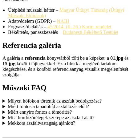
Útépítési műszaki háttér –
Magyar Útügyi Társaság (Útügyi
Műszaki Előírások)
Adatvédelem (GDPR) –
NAIH
Fogyasztói elállás –
45/2014. (II. 26.) Korm. rendelet
Békéltetés, panaszkezelés –
Budapesti Békéltető Testület
Referencia galéria
A galéria a
referencia
könyvtárból tölti be a képeket, a
01.jpg
és
15.jpg
közötti fájlnevekkel. Ez a blokk a meglévő tartalom
kiegészítése, és a korábbi referenciaanyag vizuális megjelenítését
szolgálja.
Műszaki FAQ
Milyen hőfokon történik az aszfalt bedolgozása?
Miért fontos a tapadóhíd aszfaltozás előtt?
Miért ennyire fontos a tömörítés?
Mi a hordozórétegek szerepe az aszfalt alatt?
Mekkora aszfaltvastagság ajánlott?