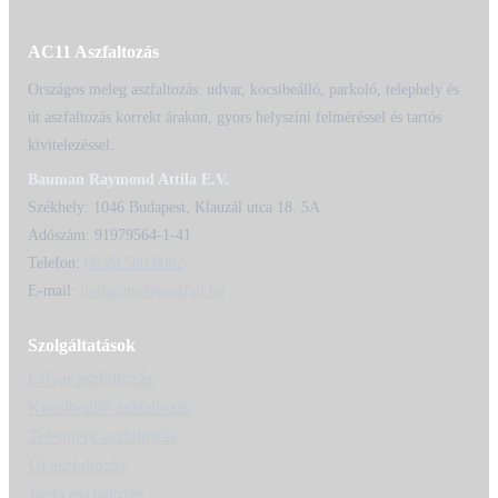
AC11 Aszfaltozás
Országos meleg aszfaltozás: udvar, kocsibeálló, parkoló, telephely és
út aszfaltozás korrekt árakon, gyors helyszíni felméréssel és tartós
kivitelezéssel.
Bauman Raymond Attila E.V.
Székhely: 1046 Budapest, Klauzál utca 18. 5A
Adószám: 91979564-1-41
Telefon:
06 20 580 6062
E-mail:
iroda@melegaszfalt.hu
Szolgáltatások
Udvar aszfaltozás
Kocsibeálló aszfaltozás
Telephely aszfaltozás
Út aszfaltozás
Járda aszfaltozás