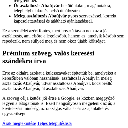
rétegrenddel.
Út aszfaltozás Abaújvár
bekötőutakra, magánutakra,
telephelyi utakra és belső úthálózatra.
Meleg aszfaltozás Abaújvár
gyors szervezéssel, korrekt
kapcsolattartással és átlátható ajánlatadással.
Ez a szemlélet azért fontos, mert hosszú távon nem az a jó
aszfaltozás, ami elsőre a legolcsóbb, hanem az, amelyik később sem
repedezik, nem süllyed meg és nem okoz újabb költséget.
Prémium szöveg, valós keresési
szándékra írva
Erre az oldalra azokat a kulcsszavakat építettük be, amelyeket a
keresőkben valóban használnak:
aszfaltozás Abaújvár
,
meleg
aszfaltozás Abaújvár
,
udvar aszfaltozás Abaújvár
,
kocsibeálló
aszfaltozás Abaújvár
,
út aszfaltozás Abaújvár
.
A szöveg célja kettős: jól értse a Google, és közben meggyőző
legyen a látogatónak is. Ezért hangsúlyosan megjelenik az ár, a
kivitelezési minőség, az országos vállalás és az ajánlatkérés
egyszerűsége is.
Árak megtekintése
Teljes településlista