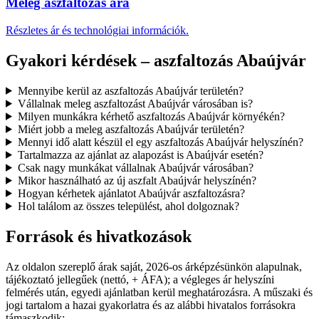
Meleg aszfaltozás ára
Részletes ár és technológiai információk.
Gyakori kérdések – aszfaltozás Abaújvár
Mennyibe kerül az aszfaltozás Abaújvár területén?
Vállalnak meleg aszfaltozást Abaújvár városában is?
Milyen munkákra kérhető aszfaltozás Abaújvár környékén?
Miért jobb a meleg aszfaltozás Abaújvár területén?
Mennyi idő alatt készül el egy aszfaltozás Abaújvár helyszínén?
Tartalmazza az ajánlat az alapozást is Abaújvár esetén?
Csak nagy munkákat vállalnak Abaújvár városában?
Mikor használható az új aszfalt Abaújvár helyszínén?
Hogyan kérhetek ajánlatot Abaújvár aszfaltozásra?
Hol találom az összes települést, ahol dolgoznak?
Források és hivatkozások
Az oldalon szereplő árak saját, 2026-os árképzésünkön alapulnak,
tájékoztató jellegűek (nettó, + ÁFA); a végleges ár helyszíni
felmérés után, egyedi ajánlatban kerül meghatározásra. A műszaki és
jogi tartalom a hazai gyakorlatra és az alábbi hivatalos forrásokra
támaszkodik: