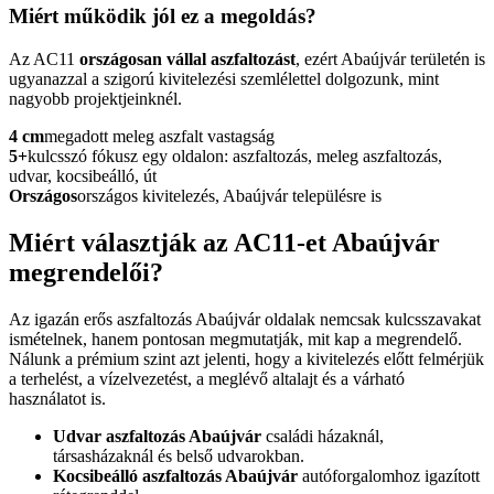
Miért működik jól ez a megoldás?
Az AC11
országosan vállal aszfaltozást
, ezért Abaújvár területén is
ugyanazzal a szigorú kivitelezési szemlélettel dolgozunk, mint
nagyobb projektjeinknél.
4 cm
megadott meleg aszfalt vastagság
5+
kulcsszó fókusz egy oldalon: aszfaltozás, meleg aszfaltozás,
udvar, kocsibeálló, út
Országos
országos kivitelezés, Abaújvár településre is
Miért választják az AC11-et Abaújvár
megrendelői?
Az igazán erős
aszfaltozás Abaújvár
oldalak nemcsak kulcsszavakat
ismételnek, hanem pontosan megmutatják, mit kap a megrendelő.
Nálunk a prémium szint azt jelenti, hogy a kivitelezés előtt felmérjük
a terhelést, a vízelvezetést, a meglévő altalajt és a várható
használatot is.
Udvar aszfaltozás Abaújvár
családi házaknál,
társasházaknál és belső udvarokban.
Kocsibeálló aszfaltozás Abaújvár
autóforgalomhoz igazított