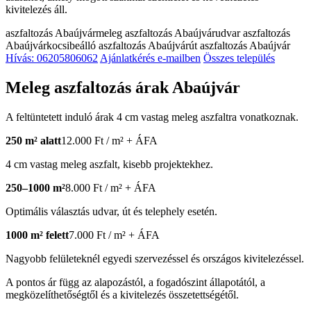
kivitelezés áll.
aszfaltozás Abaújvár
meleg aszfaltozás Abaújvár
udvar aszfaltozás
Abaújvár
kocsibeálló aszfaltozás Abaújvár
út aszfaltozás Abaújvár
Hívás: 06205806062
Ajánlatkérés e-mailben
Összes település
Meleg aszfaltozás árak Abaújvár
A feltüntetett induló árak 4 cm vastag meleg aszfaltra vonatkoznak.
250 m² alatt
12.000 Ft / m² + ÁFA
4 cm vastag meleg aszfalt, kisebb projektekhez.
250–1000 m²
8.000 Ft / m² + ÁFA
Optimális választás udvar, út és telephely esetén.
1000 m² felett
7.000 Ft / m² + ÁFA
Nagyobb felületeknél egyedi szervezéssel és országos kivitelezéssel.
A pontos ár függ az alapozástól, a fogadószint állapotától, a
megközelíthetőségtől és a kivitelezés összetettségétől.