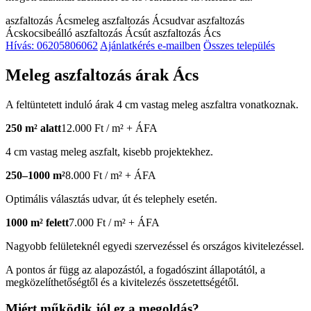
aszfaltozás Ács
meleg aszfaltozás Ács
udvar aszfaltozás
Ács
kocsibeálló aszfaltozás Ács
út aszfaltozás Ács
Hívás: 06205806062
Ajánlatkérés e-mailben
Összes település
Meleg aszfaltozás árak Ács
A feltüntetett induló árak 4 cm vastag meleg aszfaltra vonatkoznak.
250 m² alatt
12.000 Ft / m² + ÁFA
4 cm vastag meleg aszfalt, kisebb projektekhez.
250–1000 m²
8.000 Ft / m² + ÁFA
Optimális választás udvar, út és telephely esetén.
1000 m² felett
7.000 Ft / m² + ÁFA
Nagyobb felületeknél egyedi szervezéssel és országos kivitelezéssel.
A pontos ár függ az alapozástól, a fogadószint állapotától, a
megközelíthetőségtől és a kivitelezés összetettségétől.
Miért működik jól ez a megoldás?