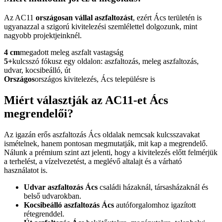
Az AC11
országosan vállal aszfaltozást
, ezért Ács területén is
ugyanazzal a szigorú kivitelezési szemlélettel dolgozunk, mint
nagyobb projektjeinknél.
4 cm
megadott meleg aszfalt vastagság
5+
kulcsszó fókusz egy oldalon: aszfaltozás, meleg aszfaltozás,
udvar, kocsibeálló, út
Országos
országos kivitelezés, Ács településre is
Miért választják az AC11-et Ács
megrendelői?
Az igazán erős
aszfaltozás Ács
oldalak nemcsak kulcsszavakat
ismételnek, hanem pontosan megmutatják, mit kap a megrendelő.
Nálunk a prémium szint azt jelenti, hogy a kivitelezés előtt felmérjük
a terhelést, a vízelvezetést, a meglévő altalajt és a várható
használatot is.
Udvar aszfaltozás Ács
családi házaknál, társasházaknál és
belső udvarokban.
Kocsibeálló aszfaltozás Ács
autóforgalomhoz igazított
rétegrenddel.