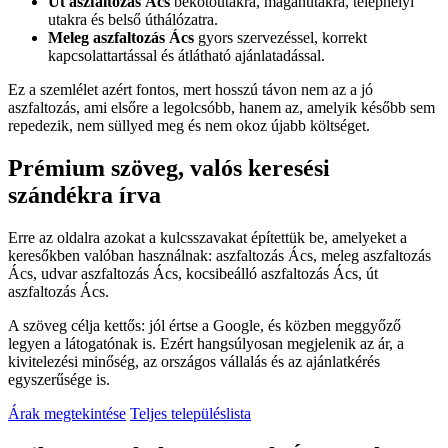
Út aszfaltozás Ács
bekötőutakra, magánutakra, telephelyi
utakra és belső úthálózatra.
Meleg aszfaltozás Ács
gyors szervezéssel, korrekt
kapcsolattartással és átlátható ajánlatadással.
Ez a szemlélet azért fontos, mert hosszú távon nem az a jó
aszfaltozás, ami elsőre a legolcsóbb, hanem az, amelyik később sem
repedezik, nem süllyed meg és nem okoz újabb költséget.
Prémium szöveg, valós keresési
szándékra írva
Erre az oldalra azokat a kulcsszavakat építettük be, amelyeket a
keresőkben valóban használnak:
aszfaltozás Ács
,
meleg aszfaltozás
Ács
,
udvar aszfaltozás Ács
,
kocsibeálló aszfaltozás Ács
,
út
aszfaltozás Ács
.
A szöveg célja kettős: jól értse a Google, és közben meggyőző
legyen a látogatónak is. Ezért hangsúlyosan megjelenik az ár, a
kivitelezési minőség, az országos vállalás és az ajánlatkérés
egyszerűsége is.
Árak megtekintése
Teljes településlista