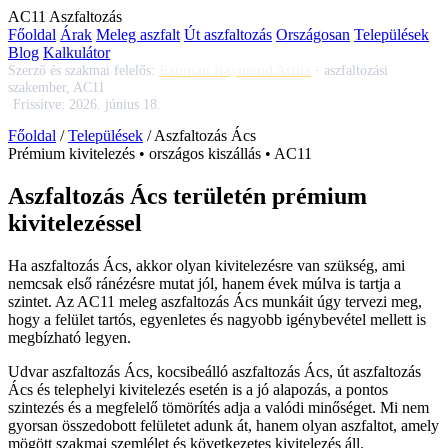
AC
11
Aszfaltozás
Főoldal
Árak
Meleg aszfalt
Út aszfaltozás
Országosan
Települések
Blog
Kalkulátor
Szerző és szakmai felelős:
Bauman Raymond Attila
·
aszfaltozási
szakember, AC11
·
Frissítve:
2026. június 18.
Főoldal
/
Települések
/
Aszfaltozás Ács
Prémium kivitelezés • országos kiszállás • AC11
Aszfaltozás Ács területén prémium
kivitelezéssel
Ha
aszfaltozás Ács
, akkor olyan kivitelezésre van szükség, ami
nemcsak első ránézésre mutat jól, hanem évek múlva is tartja a
szintet. Az AC11
meleg aszfaltozás Ács
munkáit úgy tervezi meg,
hogy a felület tartós, egyenletes és nagyobb igénybevétel mellett is
megbízható legyen.
Udvar aszfaltozás Ács
,
kocsibeálló aszfaltozás Ács
,
út aszfaltozás
Ács
és telephelyi kivitelezés esetén is a jó alapozás, a pontos
szintezés és a megfelelő tömörítés adja a valódi minőséget. Mi nem
gyorsan összedobott felületet adunk át, hanem olyan aszfaltot, amely
mögött szakmai szemlélet és következetes kivitelezés áll.