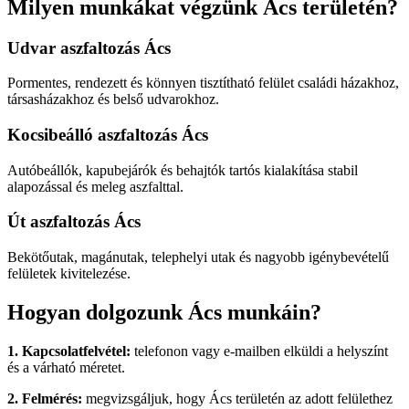
Milyen munkákat végzünk Ács területén?
Udvar aszfaltozás Ács
Pormentes, rendezett és könnyen tisztítható felület családi házakhoz,
társasházakhoz és belső udvarokhoz.
Kocsibeálló aszfaltozás Ács
Autóbeállók, kapubejárók és behajtók tartós kialakítása stabil
alapozással és meleg aszfalttal.
Út aszfaltozás Ács
Bekötőutak, magánutak, telephelyi utak és nagyobb igénybevételű
felületek kivitelezése.
Hogyan dolgozunk Ács munkáin?
1. Kapcsolatfelvétel:
telefonon vagy e-mailben elküldi a helyszínt
és a várható méretet.
2. Felmérés:
megvizsgáljuk, hogy Ács területén az adott felülethez