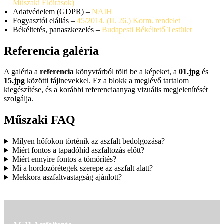
Műszaki Előírások)
Adatvédelem (GDPR) –
NAIH
Fogyasztói elállás –
45/2014. (II. 26.) Korm. rendelet
Békéltetés, panaszkezelés –
Budapesti Békéltető Testület
Referencia galéria
A galéria a
referencia
könyvtárból tölti be a képeket, a
01.jpg
és
15.jpg
közötti fájlnevekkel. Ez a blokk a meglévő tartalom
kiegészítése, és a korábbi referenciaanyag vizuális megjelenítését
szolgálja.
Műszaki FAQ
Milyen hőfokon történik az aszfalt bedolgozása?
Miért fontos a tapadóhíd aszfaltozás előtt?
Miért ennyire fontos a tömörítés?
Mi a hordozórétegek szerepe az aszfalt alatt?
Mekkora aszfaltvastagság ajánlott?