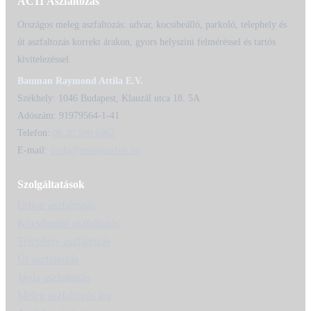
AC11 Aszfaltozás
Országos meleg aszfaltozás: udvar, kocsibeálló, parkoló, telephely és
út aszfaltozás korrekt árakon, gyors helyszíni felméréssel és tartós
kivitelezéssel.
Bauman Raymond Attila E.V.
Székhely: 1046 Budapest, Klauzál utca 18. 5A
Adószám: 91979564-1-41
Telefon:
06 20 580 6062
E-mail:
iroda@melegaszfalt.hu
Szolgáltatások
Udvar aszfaltozás
Kocsibeálló aszfaltozás
Telephely aszfaltozás
Út aszfaltozás
Járda aszfaltozás
Meleg aszfaltozás ára