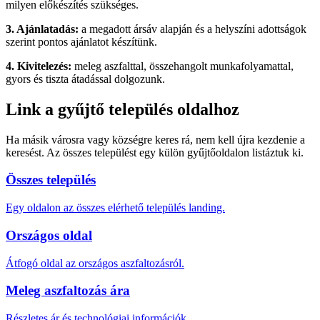
milyen előkészítés szükséges.
3. Ajánlatadás:
a megadott ársáv alapján és a helyszíni adottságok
szerint pontos ajánlatot készítünk.
4. Kivitelezés:
meleg aszfalttal, összehangolt munkafolyamattal,
gyors és tiszta átadással dolgozunk.
Link a gyűjtő település oldalhoz
Ha másik városra vagy községre keres rá, nem kell újra kezdenie a
keresést. Az összes települést egy külön gyűjtőoldalon listáztuk ki.
Összes település
Egy oldalon az összes elérhető település landing.
Országos oldal
Átfogó oldal az országos aszfaltozásról.
Meleg aszfaltozás ára
Részletes ár és technológiai információk.