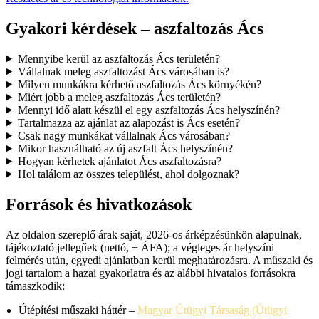
Gyakori kérdések – aszfaltozás Ács
Mennyibe kerül az aszfaltozás Ács területén?
Vállalnak meleg aszfaltozást Ács városában is?
Milyen munkákra kérhető aszfaltozás Ács környékén?
Miért jobb a meleg aszfaltozás Ács területén?
Mennyi idő alatt készül el egy aszfaltozás Ács helyszínén?
Tartalmazza az ajánlat az alapozást is Ács esetén?
Csak nagy munkákat vállalnak Ács városában?
Mikor használható az új aszfalt Ács helyszínén?
Hogyan kérhetek ajánlatot Ács aszfaltozásra?
Hol találom az összes települést, ahol dolgoznak?
Források és hivatkozások
Az oldalon szereplő árak saját, 2026-os árképzésünkön alapulnak,
tájékoztató jellegűek (nettó, + ÁFA); a végleges ár helyszíni
felmérés után, egyedi ajánlatban kerül meghatározásra. A műszaki és
jogi tartalom a hazai gyakorlatra és az alábbi hivatalos forrásokra
támaszkodik:
Útépítési műszaki háttér –
Magyar Útügyi Társaság (Útügyi