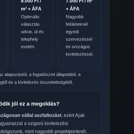
8.000 Ft /
7.000 Ft / m²
m² + ÁFA
+ ÁFA
Optimális
Nagyobb
választás
felületeknél
udvar, út és
egyedi
telephely
szervezéssel
.
esetén.
és országos
kivitelezéssel.
z alapozástól, a fogadószint állapotától, a
től és a kivitelezés összetettségétől.
ödik jól ez a megoldás?
szágosan vállal aszfaltozást
, ezért Ajak
 ugyanazzal a szigorú kivitelezési
 dolgozunk, mint nagyobb projektjeinknél.