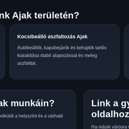
k Ajak területén?
Kocsibeálló aszfaltozás Ajak
Autóbeállók, kapubejárók és behajtók tartós
kialakítása stabil alapozással és meleg
aszfalttal.
ak munkáin?
Link a g
oldalho
lküldi a helyszínt és a várható
Ha másik városra 