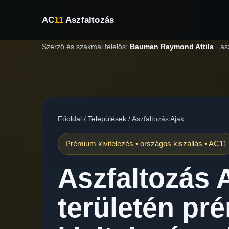
AC
11
Aszfaltozás
Szerző és szakmai felelős:
Bauman Raymond Attila
·
as
Főoldal
/
Települések
/
Aszfaltozás Ajak
Prémium kivitelezés • országos kiszállás • AC11
Aszfaltozás 
területén pr