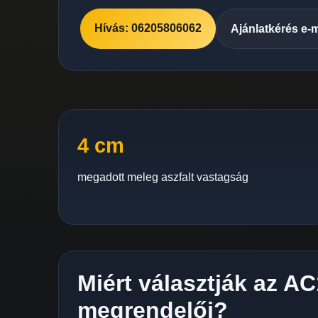
Hívás: 06205806062
Ajánlatkérés e-
4 cm
megadott meleg aszfalt vastagság
Miért választják az AC
megrendelői?