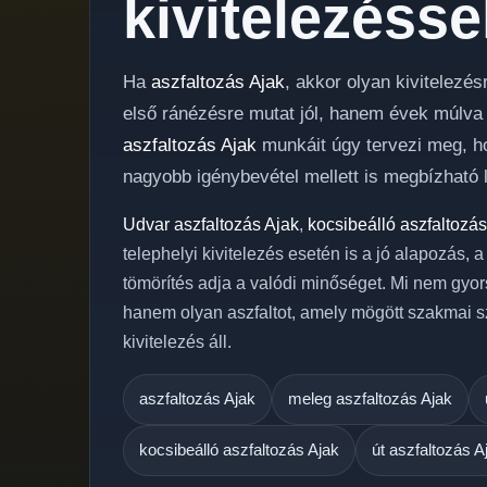
kivitelezésse
Ha
aszfaltozás Ajak
, akkor olyan kivitelez
első ránézésre mutat jól, hanem évek múlva i
aszfaltozás Ajak
munkáit úgy tervezi meg, hog
nagyobb igénybevétel mellett is megbízható 
Udvar aszfaltozás Ajak
,
kocsibeálló aszfaltozás
telephelyi kivitelezés esetén is a jó alapozás, 
tömörítés adja a valódi minőséget. Mi nem gyor
hanem olyan aszfaltot, amely mögött szakmai s
kivitelezés áll.
aszfaltozás Ajak
meleg aszfaltozás Ajak
kocsibeálló aszfaltozás Ajak
út aszfaltozás A