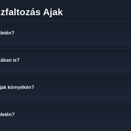
zfaltozás Ajak
ületén?
sában is?
Ajak környékén?
ületén?