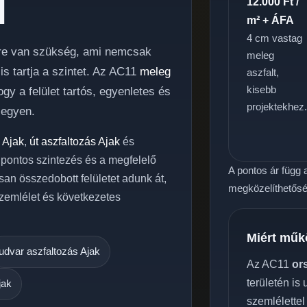
l
12.000 Ft /
m² + ÁFA
4 cm vastag
ésre van szükség, ami nemcsak
meleg
s tartja a szintet. Az AC11
meleg
aszfalt,
kisebb
y a felület tartós, egyenletes és
projektekhez
legyen.
 Ajak
,
út aszfaltozás Ajak
és
a pontos szintezés és a megfelelő
A pontos ár függ a
san összedobott felületet adunk át,
megközelíthetőség
zemlélet és következetes
Miért műk
udvar aszfaltozás Ajak
Az AC11
or
területén is
jak
szemlélettel