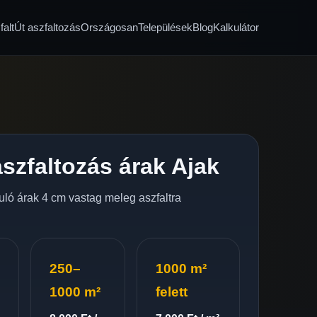
alt
Út aszfaltozás
Országosan
Települések
Blog
Kalkulátor
szfaltozás árak Ajak
nduló árak 4 cm vastag meleg aszfaltra
250–
1000 m²
1000 m²
felett