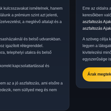
k kulcsszavakat ismételnek, hanem
Erre az oldalra 
lunk a prémium szint azt jelenti,
keresőkben val
vízelvezetést, a meglévő altalajt és a
aszfaltozás Aja
aszfaltozás Aja
ársasházaknál és belső udvarokban.
A szöveg célja 
z igazított rétegrenddel.
legyen a látogat
a, telephelyi utakra és belső
kivitelezési min
egyszerűsége is
orrekt kapcsolattartással és
Árak megtek
em az a jó aszfaltozás, ami elsőre a
edezik, nem süllyed meg és nem