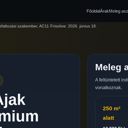
Főoldal
Árak
Meleg aszf
zfaltozási szakember, AC11
·
Frissítve:
2026. június 18.
Meleg a
A feltüntetett i
vonatkoznak.
Ajak
250 m²
émium
alatt