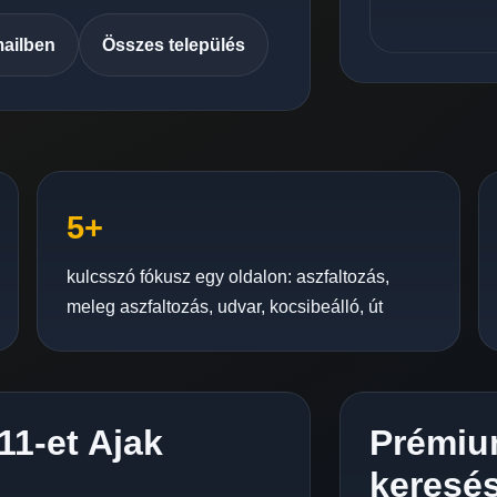
mailben
Összes település
5+
kulcsszó fókusz egy oldalon: aszfaltozás,
meleg aszfaltozás, udvar, kocsibeálló, út
11-et Ajak
Prémiu
keresés