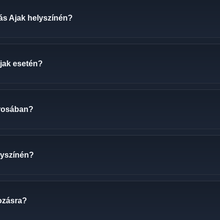
zás Ajak helyszínén?
Ajak esetén?
árosában?
elyszínén?
tozásra?