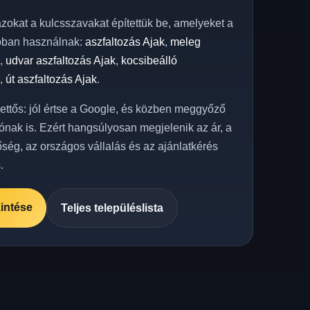
azokat a kulcsszavakat építettük be, amelyeket a
óban használnak:
aszfaltozás Ajak
,
meleg
k
,
udvar aszfaltozás Ajak
,
kocsibeálló
k
,
út aszfaltozás Ajak
.
kettős: jól értse a Google, és közben meggyőző
ónak is. Ezért hangsúlyosan megjelenik az ár, a
őség, az országos vállalás és az ajánlatkérés
.
intése
Teljes településlista