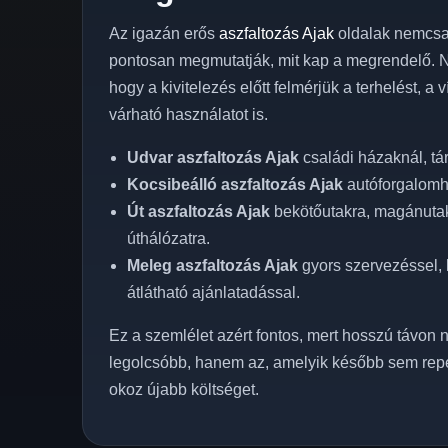
Az igazán erős
aszfaltozás Ajak
oldalak nemcsa
pontosan megmutatják, mit kap a megrendelő. Ná
hogy a kivitelezés előtt felmérjük a terhelést, a 
várható használatot is.
Udvar aszfaltozás Ajak
családi házaknál, t
Kocsibeálló aszfaltozás Ajak
autóforgalomho
Út aszfaltozás Ajak
bekötőutakra, magánutakr
úthálózatra.
Meleg aszfaltozás Ajak
gyors szervezéssel, k
átlátható ajánlatadással.
Ez a szemlélet azért fontos, mert hosszú távon n
legolcsóbb, hanem az, amelyik később sem rep
okoz újabb költséget.