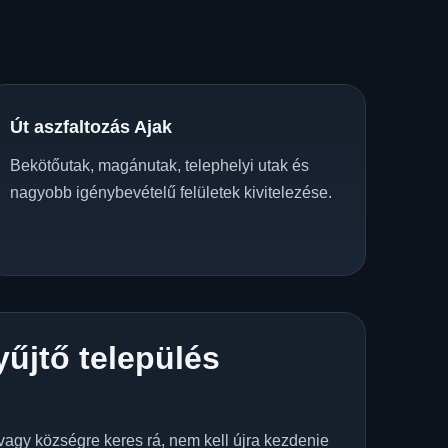
Út aszfaltozás Ajak
Bekötőutak, magánutak, telephelyi utak és
nagyobb igénybevételű felületek kivitelezése.
yűjtő település
z
vagy községre keres rá, nem kell újra kezdenie