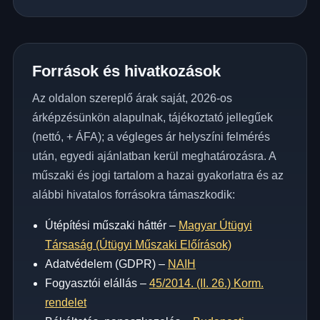
Források és hivatkozások
Az oldalon szereplő árak saját, 2026-os
árképzésünkön alapulnak, tájékoztató jellegűek
(nettó, + ÁFA); a végleges ár helyszíni felmérés
után, egyedi ajánlatban kerül meghatározásra. A
műszaki és jogi tartalom a hazai gyakorlatra és az
alábbi hivatalos forrásokra támaszkodik:
Útépítési műszaki háttér –
Magyar Útügyi
Társaság (Útügyi Műszaki Előírások)
Adatvédelem (GDPR) –
NAIH
Fogyasztói elállás –
45/2014. (II. 26.) Korm.
rendelet