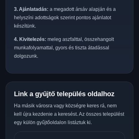
3. Ajánlatadás:
a megadott ársáv alapján és a
helyszíni adottságok szerint pontos ajánlatot
készítünk.
4. Kivitelezés:
meleg aszfalttal, összehangolt
munkafolyamattal, gyors és tiszta átadással
dolgozunk.
Link a gyűjtő település oldalhoz
Ha másik városra vagy községre keres rá, nem
kell újra kezdenie a keresést. Az összes települést
egy külön gyűjtőoldalon listáztuk ki.