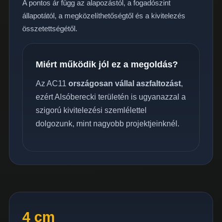
A pontos ár függ az alapozástól, a fogadószint
állapotától, a megközelíthetőségtől és a kivitelezés
összetettségétől.
Miért működik jól ez a megoldás?
Az AC11
országosan vállal aszfaltozást
,
ezért Alsóberecki területén is ugyanazzal a
szigorú kivitelezési szemlélettel
dolgozunk, mint nagyobb projektjeinknél.
4 cm