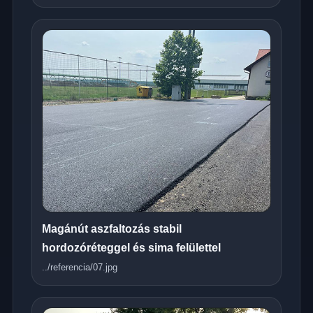
Magánút aszfaltozás stabil
hordozóréteggel és sima felülettel
../referencia/07.jpg