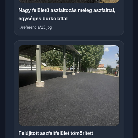
Nagy felületű aszfaltozás meleg aszfalttal,
egységes burkolattal
../referencia/13.jpg
Felújított aszfaltfelület tömörített