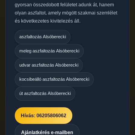
gyorsan összedobott felületet adunk át, hanem
olyan aszfaltot, amely mögött szakmai szemlélet
és következetes kivitelezés áll.
aszfaltozás Alsóberecki
meleg aszfaltozás Alsóberecki
udvar aszfaltozás Alsóberecki
kocsibeálló aszfaltozás Alsóberecki
út aszfaltozás Alsóberecki
Hívás: 06205806062
Ajánlatkérés e-mailben