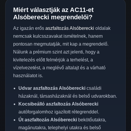
Miért választják az AC11-et
Alsóberecki megrendelői?
Az igazán erős
aszfaltozás Alsóberecki
oldalak
nemcsak kulcsszavakat ismételnek, hanem
pontosan megmutatják, mit kap a megrendelő.
Nálunk a prémium szint azt jelenti, hogy a
kivitelezés előtt felmérjük a terhelést, a
vízelvezetést, a meglévő altalajt és a várható
használatot is.
Udvar aszfaltozás Alsóberecki
családi
házaknál, társasházaknál és belső udvarokban.
Kocsibeálló aszfaltozás Alsóberecki
autóforgalomhoz igazított rétegrenddel.
Út aszfaltozás Alsóberecki
bekötőutakra,
magánutakra, telephelyi utakra és belső