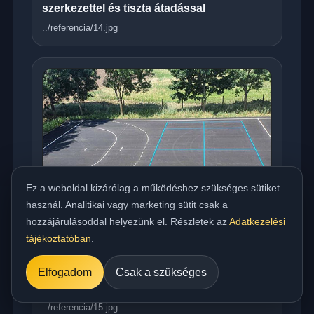
szerkezettel és tiszta átadással
../referencia/14.jpg
Ez a weboldal kizárólag a működéshez szükséges sütiket
használ. Analitikai vagy marketing sütit csak a
hozzájárulásoddal helyezünk el. Részletek az
Adatkezelési
tájékoztatóban
.
Országos meleg aszfaltozás udvarra,
Elfogadom
Csak a szükséges
beállóra, parkolóra és utakhoz
../referencia/15.jpg