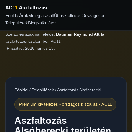
AC
11
Aszfaltozás
Főoldal
Árak
Meleg aszfalt
Út aszfaltozás
Országosan
Települések
Blog
Kalkulátor
Szerző és szakmai felelős:
Bauman Raymond Attila
·
aszfaltozási szakember, AC11
·
Frissítve:
2026. június 18.
Főoldal
/
Települések
/
Aszfaltozás Alsóberecki
Prémium kivitelezés • országos kiszállás • AC11
Aszfaltozás
Alsóberecki területén