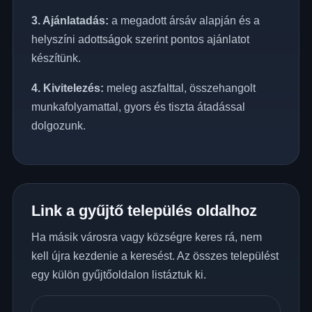
3. Ajánlatadás:
a megadott ársáv alapján és a
helyszíni adottságok szerint pontos ajánlatot
készítünk.
4. Kivitelezés:
meleg aszfalttal, összehangolt
munkafolyamattal, gyors és tiszta átadással
dolgozunk.
Link a gyűjtő település oldalhoz
Ha másik városra vagy községre keres rá, nem
kell újra kezdenie a keresést. Az összes települést
egy külön gyűjtőoldalon listáztuk ki.