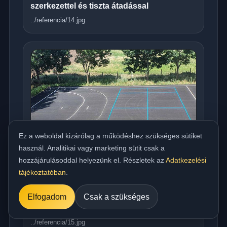
szerkezettel és tiszta átadással
../referencia/14.jpg
Ez a weboldal kizárólag a működéshez szükséges sütiket
használ. Analitikai vagy marketing sütit csak a
hozzájárulásoddal helyezünk el. Részletek az
Adatkezelési
tájékoztatóban
.
Országos meleg aszfaltozás udvarra,
Elfogadom
Csak a szükséges
beállóra, parkolóra és utakhoz
../referencia/15.jpg