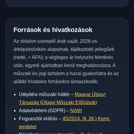
Források és hivatkozások
Az oldalon szereplő árak saját, 2026-os
árképzésünkön alapulnak, tájékoztató jellegűek
(nettó, + ÁFA); a végleges ár helyszíni felmérés
után, egyedi ajánlatban kerül meghatározásra. A
műszaki és jogi tartalom a hazai gyakorlatra és az
alábbi hivatalos forrásokra támaszkodik:
Útépítési műszaki háttér –
Magyar Útügyi
Társaság (Útügyi Műszaki Előírások)
Adatvédelem (GDPR) –
NAIH
Fogyasztói elállás –
45/2014. (II. 26.) Korm.
rendelet