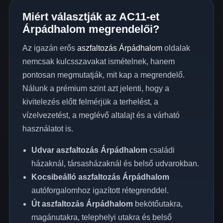
Miért választják az AC11-et
Árpádhalom megrendelői?
Az igazán erős
aszfaltozás Árpádhalom
oldalak
nemcsak kulcsszavakat ismételnek, hanem
pontosan megmutatják, mit kap a megrendelő.
Nálunk a prémium szint azt jelenti, hogy a
kivitelezés előtt felmérjük a terhelést, a
vízelvezetést, a meglévő altalajt és a várható
használatot is.
Udvar aszfaltozás Árpádhalom
családi
házaknál, társasházaknál és belső udvarokban.
Kocsibeálló aszfaltozás Árpádhalom
autóforgalomhoz igazított rétegrenddel.
Út aszfaltozás Árpádhalom
bekötőutakra,
magánutakra, telephelyi utakra és belső