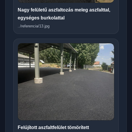
Nagy felületű aszfaltozás meleg aszfalttal,
egységes burkolattal
../referencia/13.jpg
Felújított aszfaltfelület tömörített