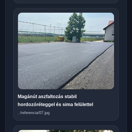
Magánút aszfaltozás stabil
hordozóréteggel és sima felülettel
../referencia/07.jpg