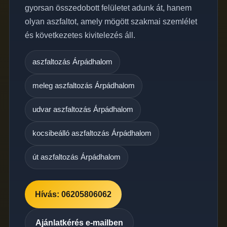
gyorsan összedobott felületet adunk át, hanem
olyan aszfaltot, amely mögött szakmai szemlélet
és következetes kivitelezés áll.
aszfaltozás Árpádhalom
meleg aszfaltozás Árpádhalom
udvar aszfaltozás Árpádhalom
kocsibeálló aszfaltozás Árpádhalom
út aszfaltozás Árpádhalom
Hívás: 06205806062
Ajánlatkérés e-mailben