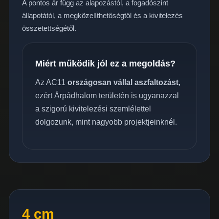
A pontos ár függ az alapozástól, a fogadószint
állapotától, a megközelíthetőségtől és a kivitelezés
összetettségétől.
Miért működik jól ez a megoldás?
Az AC11
országosan vállal aszfaltozást
,
ezért Árpádhalom területén is ugyanazzal
a szigorú kivitelezési szemlélettel
dolgozunk, mint nagyobb projektjeinknél.
4 cm