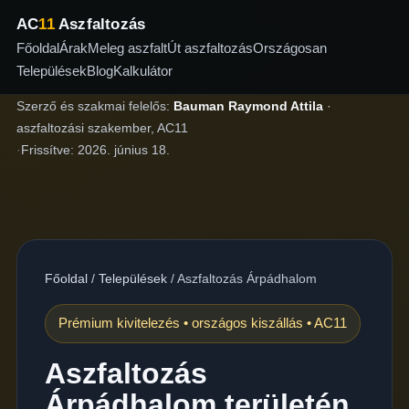
AC
11
Aszfaltozás
Főoldal
Árak
Meleg aszfalt
Út aszfaltozás
Országosan
Települések
Blog
Kalkulátor
Szerző és szakmai felelős:
Bauman Raymond Attila
·
aszfaltozási szakember, AC11
·
Frissítve:
2026. június 18.
Főoldal
/
Települések
/
Aszfaltozás Árpádhalom
Prémium kivitelezés • országos kiszállás • AC11
Aszfaltozás
Árpádhalom területén