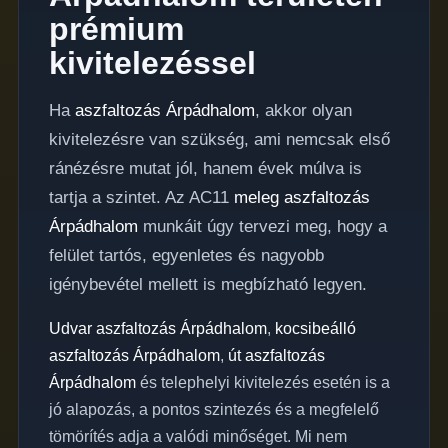
prémium
kivitelezéssel
Ha
aszfaltozás Árpádhalom
, akkor olyan
kivitelezésre van szükség, ami nemcsak első
ránézésre mutat jól, hanem évek múlva is
tartja a szintet. Az AC11
meleg aszfaltozás
Árpádhalom
munkáit úgy tervezi meg, hogy a
felület tartós, egyenletes és nagyobb
igénybevétel mellett is megbízható legyen.
Udvar aszfaltozás Árpádhalom
,
kocsibeálló
aszfaltozás Árpádhalom
,
út aszfaltozás
Árpádhalom
és telephelyi kivitelezés esetén is a
jó alapozás, a pontos szintezés és a megfelelő
tömörítés adja a valódi minőséget. Mi nem