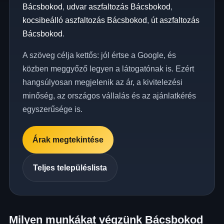
Bácsbokod
,
udvar aszfaltozás Bácsbokod
,
kocsibeálló aszfaltozás Bácsbokod
,
út aszfaltozás
Bácsbokod
.
A szöveg célja kettős: jól értse a Google, és
közben meggyőző legyen a látogatónak is. Ezért
hangsúlyosan megjelenik az ár, a kivitelezési
minőség, az országos vállalás és az ajánlatkérés
egyszerűsége is.
Árak megtekintése
Teljes településlista
Milyen munkákat végzünk Bácsbokod