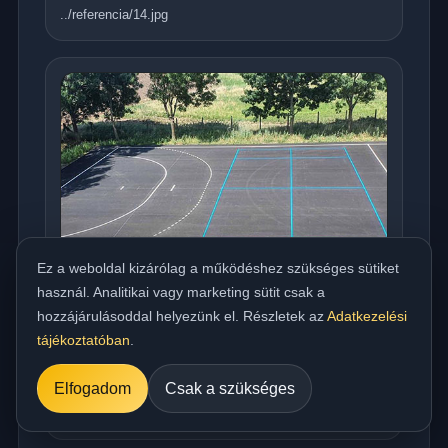
../referencia/14.jpg
Ez a weboldal kizárólag a működéshez szükséges sütiket
használ. Analitikai vagy marketing sütit csak a
hozzájárulásoddal helyezünk el. Részletek az
Adatkezelési
tájékoztatóban
.
Országos meleg aszfaltozás udvarra,
beállóra, parkolóra és utakhoz
Elfogadom
Csak a szükséges
../referencia/15.jpg