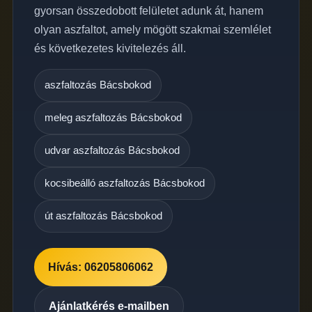
gyorsan összedobott felületet adunk át, hanem
olyan aszfaltot, amely mögött szakmai szemlélet
és következetes kivitelezés áll.
aszfaltozás Bácsbokod
meleg aszfaltozás Bácsbokod
udvar aszfaltozás Bácsbokod
kocsibeálló aszfaltozás Bácsbokod
út aszfaltozás Bácsbokod
Hívás: 06205806062
Ajánlatkérés e-mailben