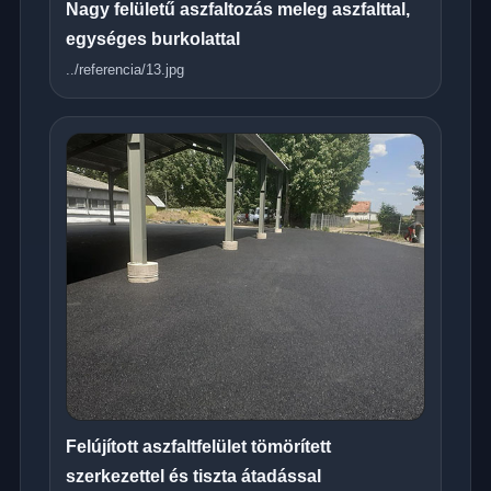
Nagy felületű aszfaltozás meleg aszfalttal,
egységes burkolattal
../referencia/13.jpg
Felújított aszfaltfelület tömörített
szerkezettel és tiszta átadással