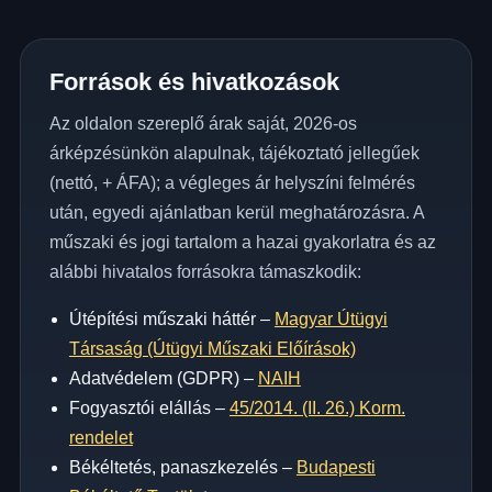
Források és hivatkozások
Az oldalon szereplő árak saját, 2026-os
árképzésünkön alapulnak, tájékoztató jellegűek
(nettó, + ÁFA); a végleges ár helyszíni felmérés
után, egyedi ajánlatban kerül meghatározásra. A
műszaki és jogi tartalom a hazai gyakorlatra és az
alábbi hivatalos forrásokra támaszkodik:
Útépítési műszaki háttér –
Magyar Útügyi
Társaság (Útügyi Műszaki Előírások)
Adatvédelem (GDPR) –
NAIH
Fogyasztói elállás –
45/2014. (II. 26.) Korm.
rendelet
Békéltetés, panaszkezelés –
Budapesti