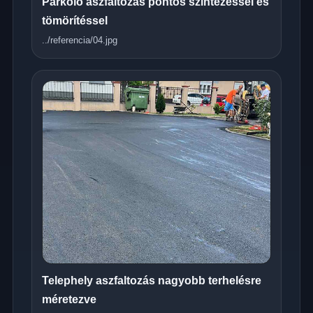
Parkoló aszfaltozás pontos szintezéssel és
tömörítéssel
../referencia/04.jpg
Telephely aszfaltozás nagyobb terhelésre
méretezve