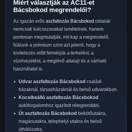
Miért választják az AC11-et
Bácsbokod megrendelői?
Az igazán erős
aszfaltozás Bácsbokod
oldalak
nemcsak kulcsszavakat ismételnek, hanem
pontosan megmutatják, mit kap a megrendelő.
Nálunk a prémium szint azt jelenti, hogy a
kivitelezés előtt felmérjük a terhelést, a
vízelvezetést, a meglévő altalajt és a várható
használatot is.
Udvar aszfaltozás Bácsbokod
családi
házaknál, társasházaknál és belső udvarokban.
Kocsibeálló aszfaltozás Bácsbokod
autóforgalomhoz igazított rétegrenddel.
Út aszfaltozás Bácsbokod
bekötőutakra,
magánutakra, telephelyi utakra és belső
úthálózatra.