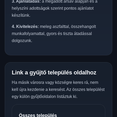
3. Ajánlatadás:
a megadott ársáv alapján és a
helyszíni adottságok szerint pontos ajánlatot
készítünk.
4. Kivitelezés:
meleg aszfalttal, összehangolt
munkafolyamattal, gyors és tiszta átadással
dolgozunk.
Link a gyűjtő település oldalhoz
Ha másik városra vagy községre keres rá, nem
kell újra kezdenie a keresést. Az összes települést
egy külön gyűjtőoldalon listáztuk ki.
Összes település