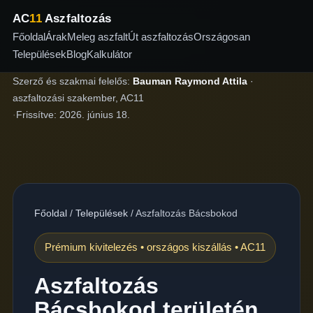
AC
11
Aszfaltozás
Főoldal
Árak
Meleg aszfalt
Út aszfaltozás
Országosan
Települések
Blog
Kalkulátor
Szerző és szakmai felelős:
Bauman Raymond Attila
·
aszfaltozási szakember, AC11
·
Frissítve:
2026. június 18.
Főoldal
/
Települések
/
Aszfaltozás Bácsbokod
Prémium kivitelezés • országos kiszállás • AC11
Aszfaltozás
Bácsbokod területén