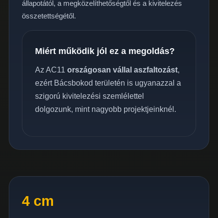
állapotától, a megközelíthetőségtől és a kivitelezés
összetettségétől.
Miért működik jól ez a megoldás?
Az AC11
országosan vállal aszfaltozást
,
ezért Bácsbokod területén is ugyanazzal a
szigorú kivitelezési szemlélettel
dolgozunk, mint nagyobb projektjeinknél.
4 cm