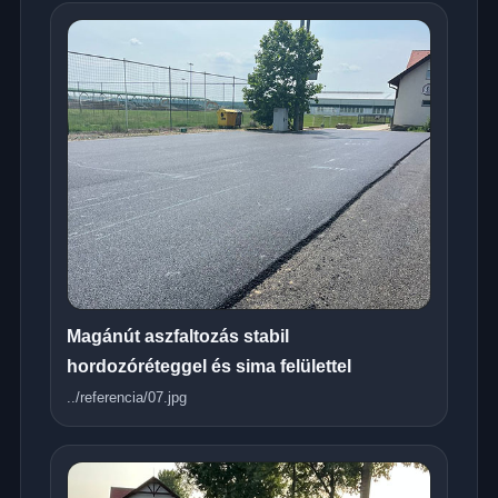
Magánút aszfaltozás stabil
hordozóréteggel és sima felülettel
../referencia/07.jpg