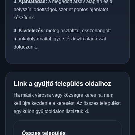
3. Ajánlatadás:
a megadott ársáv alapján és a
helyszíni adottságok szerint pontos ajánlatot
készítünk.
4. Kivitelezés:
meleg aszfalttal, összehangolt
munkafolyamattal, gyors és tiszta átadással
dolgozunk.
Link a gyűjtő település oldalhoz
Ha másik városra vagy községre keres rá, nem
kell újra kezdenie a keresést. Az összes települést
egy külön gyűjtőoldalon listáztuk ki.
Összes település