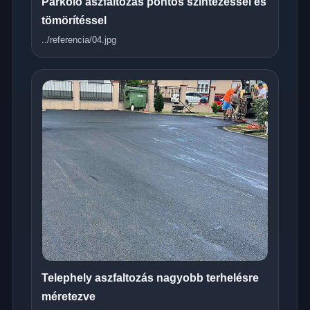
Parkoló aszfaltozás pontos szintezéssel és
tömörítéssel
../referencia/04.jpg
Telephely aszfaltozás nagyobb terhelésre
méretezve