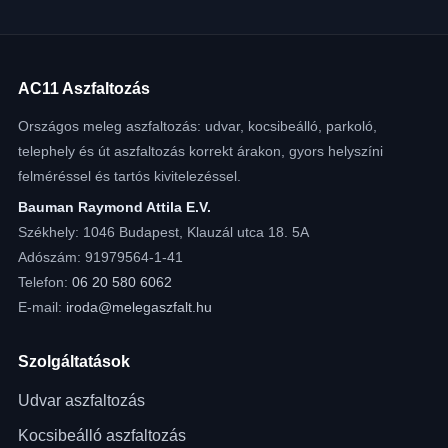
AC11 Aszfaltozás
Országos meleg aszfaltozás: udvar, kocsibeálló, parkoló,
telephely és út aszfaltozás korrekt árakon, gyors helyszíni
felméréssel és tartós kivitelezéssel.
Bauman Raymond Attila E.V.
Székhely: 1046 Budapest, Klauzál utca 18. 5A
Adószám: 91979564-1-41
Telefon:
06 20 580 6062
E-mail:
iroda@melegaszfalt.hu
Szolgáltatások
Udvar aszfaltozás
Kocsibeálló aszfaltozás