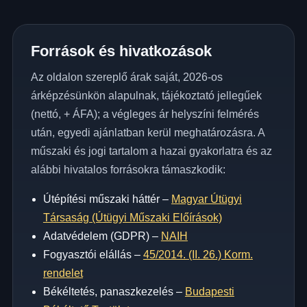
Források és hivatkozások
Az oldalon szereplő árak saját, 2026-os
árképzésünkön alapulnak, tájékoztató jellegűek
(nettó, + ÁFA); a végleges ár helyszíni felmérés
után, egyedi ajánlatban kerül meghatározásra. A
műszaki és jogi tartalom a hazai gyakorlatra és az
alábbi hivatalos forrásokra támaszkodik:
Útépítési műszaki háttér –
Magyar Útügyi
Társaság (Útügyi Műszaki Előírások)
Adatvédelem (GDPR) –
NAIH
Fogyasztói elállás –
45/2014. (II. 26.) Korm.
rendelet
Békéltetés, panaszkezelés –
Budapesti