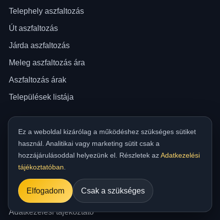
Telephely aszfaltozás
Út aszfaltozás
Járda aszfaltozás
Meleg aszfaltozás ára
Aszfaltozás árak
Települések listája
Cég és információ
Ez a weboldal kizárólag a működéshez szükséges sütiket
Rólunk
használ. Analitikai vagy marketing sütit csak a
hozzájárulásoddal helyezünk el. Részletek az
Adatkezelési
Blog
tájékoztatóban
.
Kapcsolat & ajánlatkérés
Elfogadom
Csak a szükséges
Impresszum
Adatkezelési tájékoztató