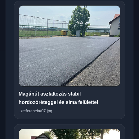
Magánút aszfaltozás stabil
hordozóréteggel és sima felülettel
../referencia/07.jpg