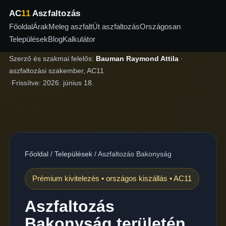
AC
11
Aszfaltozás
Főoldal
Árak
Meleg aszfalt
Út aszfaltozás
Országosan
Települések
Blog
Kalkulátor
Szerző és szakmai felelős:
Bauman Raymond Attila
·
aszfaltozási szakember, AC11
·
Frissítve:
2026. június 18.
Főoldal
/
Települések
/
Aszfaltozás Bakonyság
Prémium kivitelezés • országos kiszállás • AC11
Aszfaltozás
Bakonyság területén