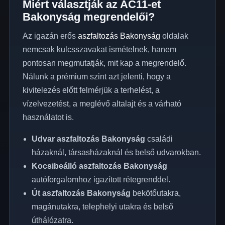
Miért választják az AC11-et
Bakonyság megrendelői?
Az igazán erős
aszfaltozás Bakonyság
oldalak
nemcsak kulcsszavakat ismételnek, hanem
pontosan megmutatják, mit kap a megrendelő.
Nálunk a prémium szint azt jelenti, hogy a
kivitelezés előtt felmérjük a terhelést, a
vízelvezetést, a meglévő altalajt és a várható
használatot is.
Udvar aszfaltozás Bakonyság
családi
házaknál, társasházaknál és belső udvarokban.
Kocsibeálló aszfaltozás Bakonyság
autóforgalomhoz igazított rétegrenddel.
Út aszfaltozás Bakonyság
bekötőutakra,
magánutakra, telephelyi utakra és belső
úthálózatra.