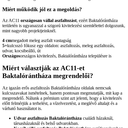
Miért működik jól ez a megoldás?
Az AC11
országosan vállal aszfaltozást
, ezért Baktalórántháza
területén is ugyanazzal a szigorú kivitelezési szemlélettel dolgozunk,
mint nagyobb projektjeinknél.
4 cm
megadott meleg aszfalt vastagság
5+
kulcsszó fókusz egy oldalon: aszfaltozás, meleg aszfaltozás,
udvar, kocsibeálló, út
Országos
országos kivitelezés, Baktalórántháza településre is
Miért választják az AC11-et
Baktalórántháza megrendelői?
Az igazán erős
aszfaltozás Baktalórántháza
oldalak nemcsak
kulcsszavakat ismételnek, hanem pontosan megmutatják, mit kap a
megrendelő. Nálunk a prémium szint azt jelenti, hogy a kivitelezés
előtt felmérjük a terhelést, a vízelvezetést, a meglévő altalajt és a
várható használatot is.
Udvar aszfaltozás Baktalórántháza
családi házaknál,
társasházaknál és belső udvarokban.