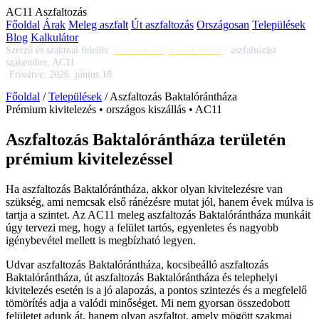
AC
11
Aszfaltozás
Főoldal
Árak
Meleg aszfalt
Út aszfaltozás
Országosan
Települések
Blog
Kalkulátor
Szerző és szakmai felelős:
Bauman Raymond Attila
·
aszfaltozási
szakember, AC11
·
Frissítve:
2026. június 18.
Főoldal
/
Települések
/
Aszfaltozás Baktalórántháza
Prémium kivitelezés • országos kiszállás • AC11
Aszfaltozás Baktalórántháza területén
prémium kivitelezéssel
Ha
aszfaltozás Baktalórántháza
, akkor olyan kivitelezésre van
szükség, ami nemcsak első ránézésre mutat jól, hanem évek múlva is
tartja a szintet. Az AC11
meleg aszfaltozás Baktalórántháza
munkáit
úgy tervezi meg, hogy a felület tartós, egyenletes és nagyobb
igénybevétel mellett is megbízható legyen.
Udvar aszfaltozás Baktalórántháza
,
kocsibeálló aszfaltozás
Baktalórántháza
,
út aszfaltozás Baktalórántháza
és telephelyi
kivitelezés esetén is a jó alapozás, a pontos szintezés és a megfelelő
tömörítés adja a valódi minőséget. Mi nem gyorsan összedobott
felületet adunk át, hanem olyan aszfaltot, amely mögött szakmai