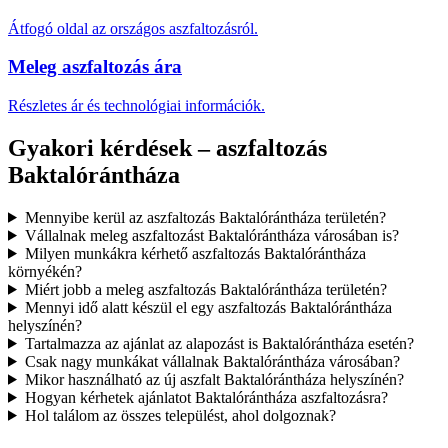
Átfogó oldal az országos aszfaltozásról.
Meleg aszfaltozás ára
Részletes ár és technológiai információk.
Gyakori kérdések – aszfaltozás
Baktalórántháza
Mennyibe kerül az aszfaltozás Baktalórántháza területén?
Vállalnak meleg aszfaltozást Baktalórántháza városában is?
Milyen munkákra kérhető aszfaltozás Baktalórántháza
környékén?
Miért jobb a meleg aszfaltozás Baktalórántháza területén?
Mennyi idő alatt készül el egy aszfaltozás Baktalórántháza
helyszínén?
Tartalmazza az ajánlat az alapozást is Baktalórántháza esetén?
Csak nagy munkákat vállalnak Baktalórántháza városában?
Mikor használható az új aszfalt Baktalórántháza helyszínén?
Hogyan kérhetek ajánlatot Baktalórántháza aszfaltozásra?
Hol találom az összes települést, ahol dolgoznak?