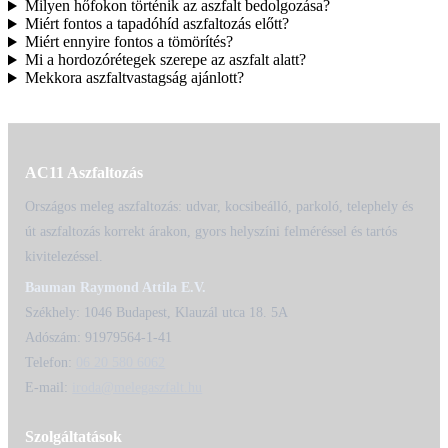
Milyen hőfokon történik az aszfalt bedolgozása?
Miért fontos a tapadóhíd aszfaltozás előtt?
Miért ennyire fontos a tömörítés?
Mi a hordozórétegek szerepe az aszfalt alatt?
Mekkora aszfaltvastagság ajánlott?
AC11 Aszfaltozás
Országos meleg aszfaltozás: udvar, kocsibeálló, parkoló, telephely és
út aszfaltozás korrekt árakon, gyors helyszíni felméréssel és tartós
kivitelezéssel.
Bauman Raymond Attila E.V.
Székhely: 1046 Budapest, Klauzál utca 18. 5A
Adószám: 91979564-1-41
Telefon:
06 20 580 6062
E-mail:
iroda@melegaszfalt.hu
Szolgáltatások