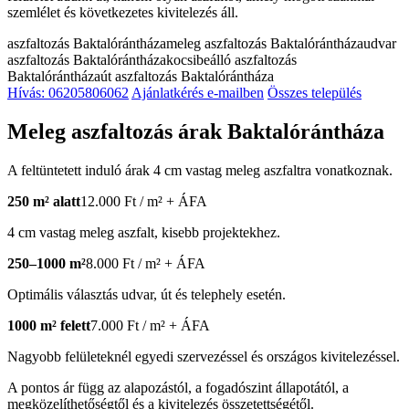
szemlélet és következetes kivitelezés áll.
aszfaltozás Baktalórántháza
meleg aszfaltozás Baktalórántháza
udvar
aszfaltozás Baktalórántháza
kocsibeálló aszfaltozás
Baktalórántháza
út aszfaltozás Baktalórántháza
Hívás: 06205806062
Ajánlatkérés e-mailben
Összes település
Meleg aszfaltozás árak Baktalórántháza
A feltüntetett induló árak 4 cm vastag meleg aszfaltra vonatkoznak.
250 m² alatt
12.000 Ft / m² + ÁFA
4 cm vastag meleg aszfalt, kisebb projektekhez.
250–1000 m²
8.000 Ft / m² + ÁFA
Optimális választás udvar, út és telephely esetén.
1000 m² felett
7.000 Ft / m² + ÁFA
Nagyobb felületeknél egyedi szervezéssel és országos kivitelezéssel.
A pontos ár függ az alapozástól, a fogadószint állapotától, a
megközelíthetőségtől és a kivitelezés összetettségétől.