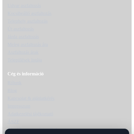
Udvar aszfaltozás
Kocsibeálló aszfaltozás
Telephely aszfaltozás
Út aszfaltozás
Járda aszfaltozás
Meleg aszfaltozás ára
Aszfaltozás árak
Települések listája
Cég és információ
Rólunk
Blog
Kapcsolat & ajánlatkérés
Impresszum
Adatkezelési tájékoztató
ÁSZF
Akadálymentességi nyilatkozat