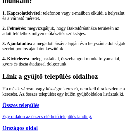
munkáin?
1. Kapcsolatfelvétel:
telefonon vagy e-mailben elküldi a helyszínt
és a várható méretet.
2. Felmérés:
megvizsgáljuk, hogy Baktalórántháza területén az
adott felülethez milyen előkészítés szükséges.
3. Ajánlatadás:
a megadott ársáv alapján és a helyszíni adottságok
szerint pontos ajánlatot készítünk.
4. Kivitelezés:
meleg aszfalttal, összehangolt munkafolyamattal,
gyors és tiszta átadással dolgozunk.
Link a gyűjtő település oldalhoz
Ha másik városra vagy községre keres rá, nem kell újra kezdenie a
keresést. Az összes települést egy külön gyűjtőoldalon listáztuk ki.
Összes település
Egy oldalon az összes elérhető település landing.
Országos oldal