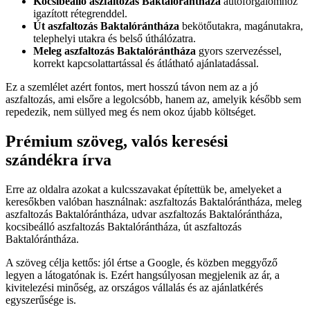
Kocsibeálló aszfaltozás Baktalórántháza
autóforgalomhoz
igazított rétegrenddel.
Út aszfaltozás Baktalórántháza
bekötőutakra, magánutakra,
telephelyi utakra és belső úthálózatra.
Meleg aszfaltozás Baktalórántháza
gyors szervezéssel,
korrekt kapcsolattartással és átlátható ajánlatadással.
Ez a szemlélet azért fontos, mert hosszú távon nem az a jó
aszfaltozás, ami elsőre a legolcsóbb, hanem az, amelyik később sem
repedezik, nem süllyed meg és nem okoz újabb költséget.
Prémium szöveg, valós keresési
szándékra írva
Erre az oldalra azokat a kulcsszavakat építettük be, amelyeket a
keresőkben valóban használnak:
aszfaltozás Baktalórántháza
,
meleg
aszfaltozás Baktalórántháza
,
udvar aszfaltozás Baktalórántháza
,
kocsibeálló aszfaltozás Baktalórántháza
,
út aszfaltozás
Baktalórántháza
.
A szöveg célja kettős: jól értse a Google, és közben meggyőző
legyen a látogatónak is. Ezért hangsúlyosan megjelenik az ár, a
kivitelezési minőség, az országos vállalás és az ajánlatkérés
egyszerűsége is.