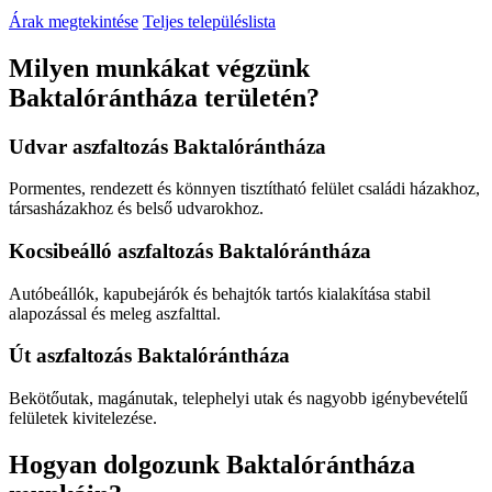
Árak megtekintése
Teljes településlista
Milyen munkákat végzünk
Baktalórántháza területén?
Udvar aszfaltozás Baktalórántháza
Pormentes, rendezett és könnyen tisztítható felület családi házakhoz,
társasházakhoz és belső udvarokhoz.
Kocsibeálló aszfaltozás Baktalórántháza
Autóbeállók, kapubejárók és behajtók tartós kialakítása stabil
alapozással és meleg aszfalttal.
Út aszfaltozás Baktalórántháza
Bekötőutak, magánutak, telephelyi utak és nagyobb igénybevételű
felületek kivitelezése.
Hogyan dolgozunk Baktalórántháza