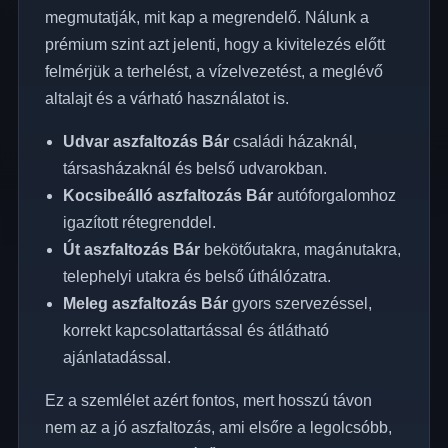
megmutatják, mit kap a megrendelő. Nálunk a
prémium szint azt jelenti, hogy a kivitelezés előtt
felmérjük a terhelést, a vízelvezetést, a meglévő
altalajt és a várható használatot is.
Udvar aszfaltozás Bár
családi házaknál,
társasházaknál és belső udvarokban.
Kocsibeálló aszfaltozás Bár
autóforgalomhoz
igazított rétegrenddel.
Út aszfaltozás Bár
bekötőutakra, magánutakra,
telephelyi utakra és belső úthálózatra.
Meleg aszfaltozás Bár
gyors szervezéssel,
korrekt kapcsolattartással és átlátható
ajánlatadással.
Ez a szemlélet azért fontos, mert hosszú távon
nem az a jó aszfaltozás, ami elsőre a legolcsóbb,