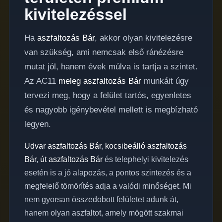
kivitelezéssel
Ha
aszfaltozás Bár
, akkor olyan kivitelezésre
van szükség, ami nemcsak első ránézésre
mutat jól, hanem évek múlva is tartja a szintet.
Az AC11
meleg aszfaltozás Bár
munkáit úgy
tervezi meg, hogy a felület tartós, egyenletes
és nagyobb igénybevétel mellett is megbízható
legyen.
Udvar aszfaltozás Bár
,
kocsibeálló aszfaltozás
Bár
,
út aszfaltozás Bár
és telephelyi kivitelezés
esetén is a jó alapozás, a pontos szintezés és a
megfelelő tömörítés adja a valódi minőséget. Mi
nem gyorsan összedobott felületet adunk át,
hanem olyan aszfaltot, amely mögött szakmai