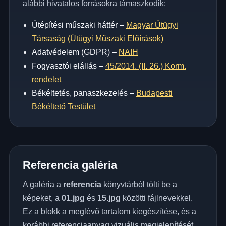
alábbi hivatalos forrásokra támaszkodik:
Útépítési műszaki háttér –
Magyar Útügyi
Társaság (Útügyi Műszaki Előírások)
Adatvédelem (GDPR) –
NAIH
Fogyasztói elállás –
45/2014. (II. 26.) Korm.
rendelet
Békéltetés, panaszkezelés –
Budapesti
Békéltető Testület
Referencia galéria
A galéria a
referencia
könyvtárból tölti be a
képeket, a
01.jpg
és
15.jpg
közötti fájlnevekkel.
Ez a blokk a meglévő tartalom kiegészítése, és a
korábbi referenciaanyag vizuális megjelenítését