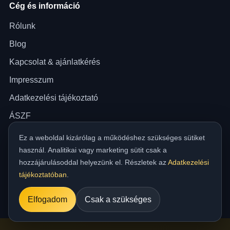
Cég és információ
Rólunk
Blog
Kapcsolat & ajánlatkérés
Impresszum
Adatkezelési tájékoztató
ÁSZF
Akadálymentességi nyilatkozat
Ez a weboldal kizárólag a működéshez szükséges sütiket
használ. Analitikai vagy marketing sütit csak a
hozzájárulásoddal helyezünk el. Részletek az
Adatkezelési
© 2026 Bauman Raymond Attila E.V. — minden jog fenntartva.
tájékoztatóban
.
Tárhely: Nethely Kft. ·
melegaszfalt.hu
Elfogadom
Csak a szükséges