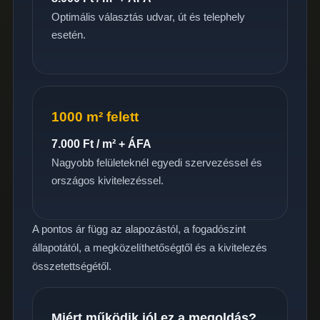
Optimális választás udvar, út és telephely
esetén.
1000 m² felett
7.000 Ft / m² + ÁFA
Nagyobb felületeknél egyedi szervezéssel és
országos kivitelezéssel.
A pontos ár függ az alapozástól, a fogadószint
állapotától, a megközelíthetőségtől és a kivitelezés
összetettségétől.
Miért működik jól ez a megoldás?