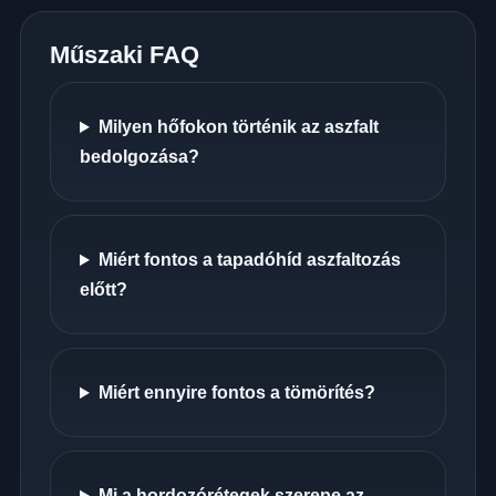
Műszaki FAQ
Milyen hőfokon történik az aszfalt
bedolgozása?
Miért fontos a tapadóhíd aszfaltozás
előtt?
Miért ennyire fontos a tömörítés?
Mi a hordozórétegek szerepe az