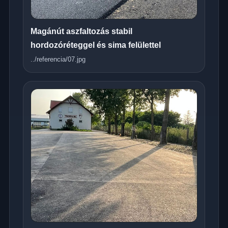
Magánút aszfaltozás stabil
hordozóréteggel és sima felülettel
../referencia/07.jpg