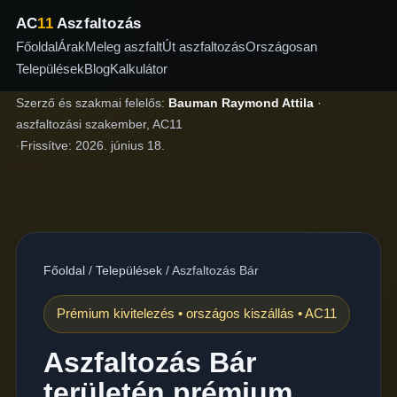
AC
11
Aszfaltozás
Főoldal
Árak
Meleg aszfalt
Út aszfaltozás
Országosan
Települések
Blog
Kalkulátor
Szerző és szakmai felelős:
Bauman Raymond Attila
·
aszfaltozási szakember, AC11
·
Frissítve:
2026. június 18.
Főoldal
/
Települések
/
Aszfaltozás Bár
Prémium kivitelezés • országos kiszállás • AC11
Aszfaltozás Bár
területén prémium