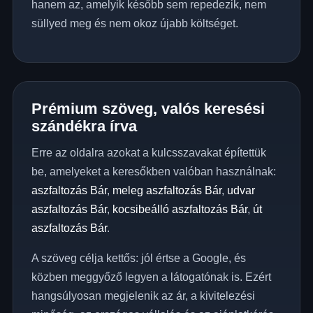
hanem az, amelyik később sem repedezik, nem
süllyed meg és nem okoz újabb költséget.
Prémium szöveg, valós keresési
szándékra írva
Erre az oldalra azokat a kulcsszavakat építettük
be, amelyeket a keresőkben valóban használnak:
aszfaltozás Bár
,
meleg aszfaltozás Bár
,
udvar
aszfaltozás Bár
,
kocsibeálló aszfaltozás Bár
,
út
aszfaltozás Bár
.
A szöveg célja kettős: jól értse a Google, és
közben meggyőző legyen a látogatónak is. Ezért
hangsúlyosan megjelenik az ár, a kivitelezési