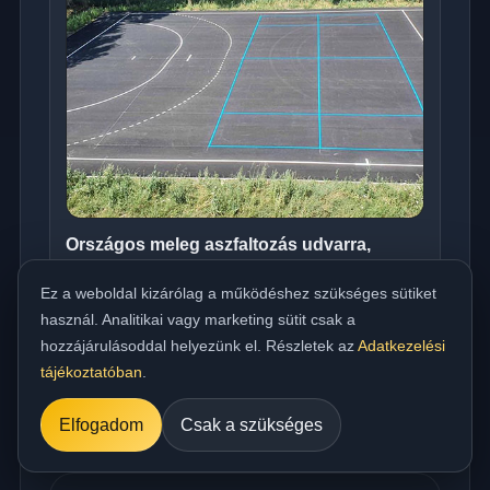
Országos meleg aszfaltozás udvarra,
beállóra, parkolóra és utakhoz
Ez a weboldal kizárólag a működéshez szükséges sütiket
../referencia/15.jpg
használ. Analitikai vagy marketing sütit csak a
hozzájárulásoddal helyezünk el. Részletek az
Adatkezelési
tájékoztatóban
.
Elfogadom
Csak a szükséges
Műszaki FAQ