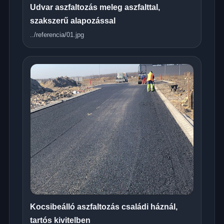
Udvar aszfaltozás meleg aszfalttal,
szakszerű alapozással
../referencia/01.jpg
Kocsibeálló aszfaltozás családi háznál,
tartós kivitelben