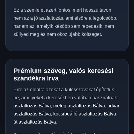
Ez a szemlélet azért fontos, mert hosszú távon
nem az a jó aszfaltozás, ami elsőre a legolcsóbb,
hanem az, amelyik később sem repedezik, nem
süllyed meg és nem okoz újabb költséget.
Prémium szöveg, valós keresési
szándékra írva
Erre az oldalra azokat a kulcsszavakat építettük
be, amelyeket a keresőkben valóban használnak:
aszfaltozás Bátya
,
meleg aszfaltozás Bátya
,
udvar
aszfaltozás Bátya
,
kocsibeálló aszfaltozás Bátya
,
út aszfaltozás Bátya
.