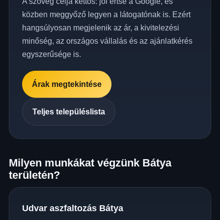
A szöveg célja kettős: jól értse a Google, és
közben meggyőző legyen a látogatónak is. Ezért
hangsúlyosan megjelenik az ár, a kivitelezési
minőség, az országos vállalás és az ajánlatkérés
egyszerűsége is.
Árak megtekintése
Teljes településlista
Milyen munkákat végzünk Bátya
területén?
Udvar aszfaltozás Bátya