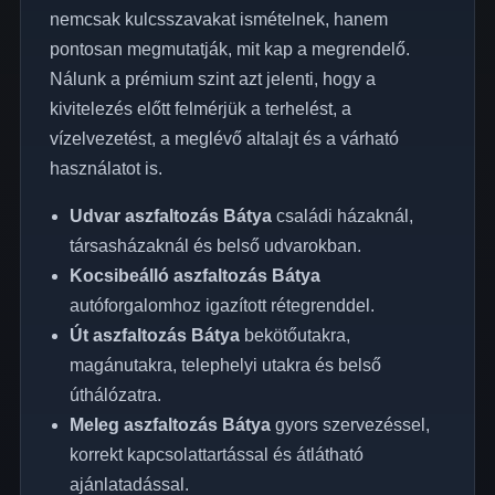
nemcsak kulcsszavakat ismételnek, hanem
pontosan megmutatják, mit kap a megrendelő.
Nálunk a prémium szint azt jelenti, hogy a
kivitelezés előtt felmérjük a terhelést, a
vízelvezetést, a meglévő altalajt és a várható
használatot is.
Udvar aszfaltozás Bátya
családi házaknál,
társasházaknál és belső udvarokban.
Kocsibeálló aszfaltozás Bátya
autóforgalomhoz igazított rétegrenddel.
Út aszfaltozás Bátya
bekötőutakra,
magánutakra, telephelyi utakra és belső
úthálózatra.
Meleg aszfaltozás Bátya
gyors szervezéssel,
korrekt kapcsolattartással és átlátható
ajánlatadással.