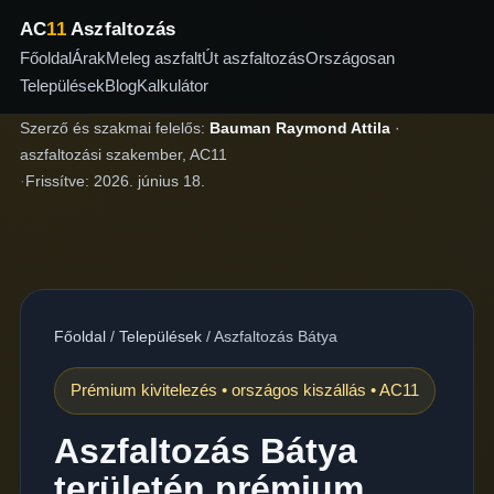
AC
11
Aszfaltozás
Főoldal
Árak
Meleg aszfalt
Út aszfaltozás
Országosan
Települések
Blog
Kalkulátor
Szerző és szakmai felelős:
Bauman Raymond Attila
·
aszfaltozási szakember, AC11
·
Frissítve:
2026. június 18.
Főoldal
/
Települések
/
Aszfaltozás Bátya
Prémium kivitelezés • országos kiszállás • AC11
Aszfaltozás Bátya
területén prémium