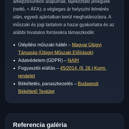
árképzésünkön alapulnak, tájékoztató jellegűek
(nettó, + ÁFA); a végleges ár helyszíni felmérés
után, egyedi ajánlatban kerül meghatározásra. A
műszaki és jogi tartalom a hazai gyakorlatra és az
alábbi hivatalos forrásokra támaszkodik:
Útépítési műszaki háttér –
Magyar Útügyi
Társaság (Útügyi Műszaki Előírások)
Adatvédelem (GDPR) –
NAIH
Fogyasztói elállás –
45/2014. (II. 26.) Korm.
rendelet
Békéltetés, panaszkezelés –
Budapesti
Békéltető Testület
Referencia galéria