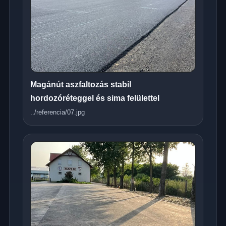
Magánút aszfaltozás stabil
hordozóréteggel és sima felülettel
../referencia/07.jpg