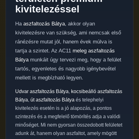
kivitelezéssel
Ha
aszfaltozás Bátya
, akkor olyan
kivitelezésre van szükség, ami nemcsak első
ránézésre mutat jól, hanem évek múlva is
tartja a szintet. Az AC11
meleg aszfaltozás
Bátya
munkáit úgy tervezi meg, hogy a felület
tartós, egyenletes és nagyobb igénybevétel
mellett is megbízható legyen.
Udvar aszfaltozás Bátya
,
kocsibeálló aszfaltozás
Bátya
,
út aszfaltozás Bátya
és telephelyi
kivitelezés esetén is a jó alapozás, a pontos
szintezés és a megfelelő tömörítés adja a valódi
minőséget. Mi nem gyorsan összedobott felületet
adunk át, hanem olyan aszfaltot, amely mögött