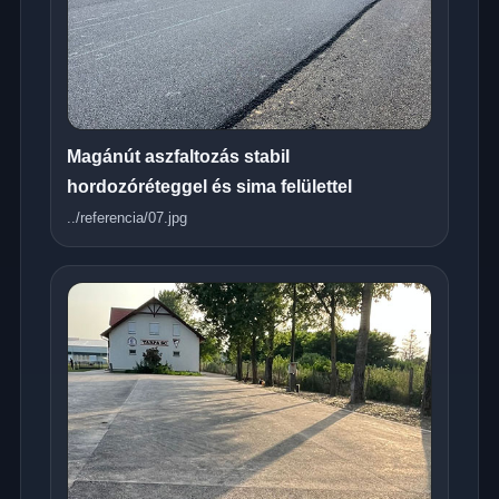
Magánút aszfaltozás stabil
hordozóréteggel és sima felülettel
../referencia/07.jpg