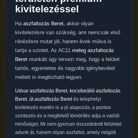
kivitelezéssel
Ha
aszfaltozás Beret
, akkor olyan
kivitelezésre van szükség, ami nemcsak első
ránézésre mutat jól, hanem évek múlva is
tartja a szintet. Az AC11
meleg aszfaltozás
Beret
munkáit úgy tervezi meg, hogy a felület
tartós, egyenletes és nagyobb igénybevétel
mellett is megbízható legyen.
Udvar aszfaltozás Beret
,
kocsibeálló aszfaltozás
Beret
,
út aszfaltozás Beret
és telephelyi
kivitelezés esetén is a jó alapozás, a pontos
szintezés és a megfelelő tömörítés adja a valódi
minőséget. Mi nem gyorsan összedobott felületet
adunk át, hanem olyan aszfaltot, amely mögött