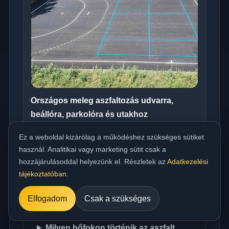
Országos meleg aszfaltozás udvarra,
beállóra, parkolóra és utakhoz
../referencia/15.jpg
Ez a weboldal kizárólag a működéshez szükséges sütiket
használ. Analitikai vagy marketing sütit csak a
hozzájárulásoddal helyezünk el. Részletek az
Adatkezelési
tájékoztatóban
.
Műszaki FAQ
Elfogadom
Csak a szükséges
Milyen hőfokon történik az aszfalt