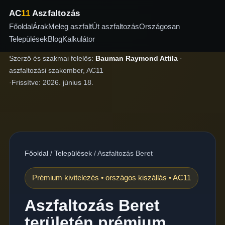
AC
11
Aszfaltozás
Főoldal
Árak
Meleg aszfalt
Út aszfaltozás
Országosan
Települések
Blog
Kalkulátor
Szerző és szakmai felelős:
Bauman Raymond Attila
·
aszfaltozási szakember, AC11
·
Frissítve:
2026. június 18.
Főoldal
/
Települések
/
Aszfaltozás Beret
Prémium kivitelezés • országos kiszállás • AC11
Aszfaltozás Beret
területén prémium