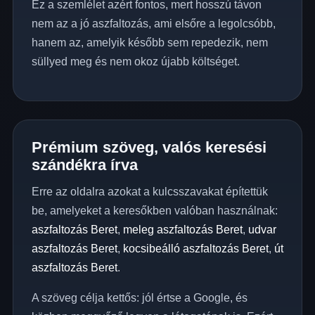
Ez a szemlélet azért fontos, mert hosszú távon
nem az a jó aszfaltozás, ami elsőre a legolcsóbb,
hanem az, amelyik később sem repedezik, nem
süllyed meg és nem okoz újabb költséget.
Prémium szöveg, valós keresési
szándékra írva
Erre az oldalra azokat a kulcsszavakat építettük
be, amelyeket a keresőkben valóban használnak:
aszfaltozás Beret
,
meleg aszfaltozás Beret
,
udvar
aszfaltozás Beret
,
kocsibeálló aszfaltozás Beret
,
út
aszfaltozás Beret
.
A szöveg célja kettős: jól értse a Google, és