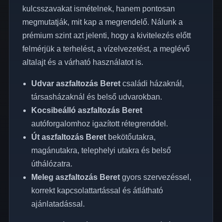
kulcsszavakat ismételnek, hanem pontosan
megmutatják, mit kap a megrendelő. Nálunk a
prémium szint azt jelenti, hogy a kivitelezés előtt
felmérjük a terhelést, a vízelvezetést, a meglévő
altalajt és a várható használatot is.
Udvar aszfaltozás Beret
családi házaknál,
társasházaknál és belső udvarokban.
Kocsibeálló aszfaltozás Beret
autóforgalomhoz igazított rétegrenddel.
Út aszfaltozás Beret
bekötőutakra,
magánutakra, telephelyi utakra és belső
úthálózatra.
Meleg aszfaltozás Beret
gyors szervezéssel,
korrekt kapcsolattartással és átlátható
ajánlatadással.