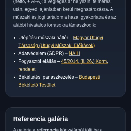
(nettó, + ÁFA); a végleges ár helyszíni felmérés
után, egyedi ajánlatban kerül meghatározásra. A
műszaki és jogi tartalom a hazai gyakorlatra és az
alábbi hivatalos forrásokra támaszkodik:
Útépítési műszaki háttér –
Magyar Útügyi
Társaság (Útügyi Műszaki Előírások)
Adatvédelem (GDPR) –
NAIH
Fogyasztói elállás –
45/2014. (II. 26.) Korm.
rendelet
Békéltetés, panaszkezelés –
Budapesti
Békéltető Testület
Referencia galéria
A galéria a
referencia
könyvtárból tölti be a