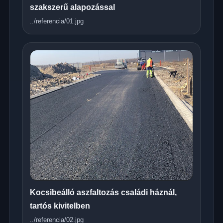
szakszerű alapozással
../referencia/01.jpg
Kocsibeálló aszfaltozás családi háznál,
tartós kivitelben
../referencia/02.jpg