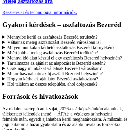
Meleg aszfaltozás ára
Részletes ár és technológiai információk.
Gyakori kérdések – aszfaltozás Bezeréd
Mennyibe kerül az aszfaltozás Bezeréd területén?
Vállalnak meleg aszfaltozást Bezeréd városában is?
Milyen munkákra kérhető aszfaltozás Bezeréd környékén?
Miért jobb a meleg aszfaltozás Bezeréd területén?
Mennyi idő alatt készül el egy aszfaltozás Bezeréd helyszínén?
Tartalmazza az ajánlat az alapozást is Bezeréd esetén?
Csak nagy munkákat vállalnak Bezeréd városában?
Mikor használható az új aszfalt Bezeréd helyszínén?
Hogyan kérhetek ajánlatot Bezeréd aszfaltozásra?
Hol találom az összes települést, ahol dolgoznak?
Források és hivatkozások
Az oldalon szereplő árak saját, 2026-os árképzésünkön alapulnak,
tájékoztató jellegűek (nettó, + ÁFA); a végleges ár helyszíni
felmérés után, egyedi ajánlatban kerül meghatározásra. A műszaki és
jogi tartalom a hazai gyakorlatra és az alábbi hivatalos forrásokra
támaszkodik: