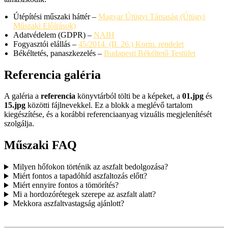
Útépítési műszaki háttér –
Magyar Útügyi Társaság (Útügyi
Műszaki Előírások)
Adatvédelem (GDPR) –
NAIH
Fogyasztói elállás –
45/2014. (II. 26.) Korm. rendelet
Békéltetés, panaszkezelés –
Budapesti Békéltető Testület
Referencia galéria
A galéria a
referencia
könyvtárból tölti be a képeket, a
01.jpg
és
15.jpg
közötti fájlnevekkel. Ez a blokk a meglévő tartalom
kiegészítése, és a korábbi referenciaanyag vizuális megjelenítését
szolgálja.
Műszaki FAQ
Milyen hőfokon történik az aszfalt bedolgozása?
Miért fontos a tapadóhíd aszfaltozás előtt?
Miért ennyire fontos a tömörítés?
Mi a hordozórétegek szerepe az aszfalt alatt?
Mekkora aszfaltvastagság ajánlott?