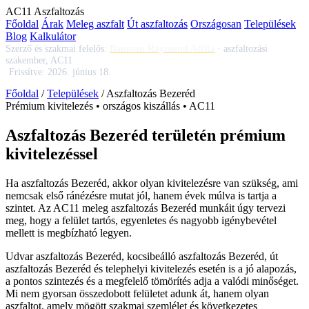
AC
11
Aszfaltozás
Főoldal
Árak
Meleg aszfalt
Út aszfaltozás
Országosan
Települések
Blog
Kalkulátor
Szerző és szakmai felelős:
Bauman Raymond Attila
·
aszfaltozási
szakember, AC11
·
Frissítve:
2026. június 18.
Főoldal
/
Települések
/
Aszfaltozás Bezeréd
Prémium kivitelezés • országos kiszállás • AC11
Aszfaltozás Bezeréd területén prémium
kivitelezéssel
Ha
aszfaltozás Bezeréd
, akkor olyan kivitelezésre van szükség, ami
nemcsak első ránézésre mutat jól, hanem évek múlva is tartja a
szintet. Az AC11
meleg aszfaltozás Bezeréd
munkáit úgy tervezi
meg, hogy a felület tartós, egyenletes és nagyobb igénybevétel
mellett is megbízható legyen.
Udvar aszfaltozás Bezeréd
,
kocsibeálló aszfaltozás Bezeréd
,
út
aszfaltozás Bezeréd
és telephelyi kivitelezés esetén is a jó alapozás,
a pontos szintezés és a megfelelő tömörítés adja a valódi minőséget.
Mi nem gyorsan összedobott felületet adunk át, hanem olyan
aszfaltot, amely mögött szakmai szemlélet és következetes