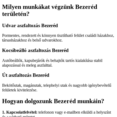
Milyen munkákat végzünk Bezeréd
területén?
Udvar aszfaltozás Bezeréd
Pormentes, rendezett és könnyen tisztítható felület családi házakhoz,
társasházakhoz és belső udvarokhoz.
Kocsibeálló aszfaltozás Bezeréd
Autóbeállók, kapubejárók és behajtók tartós kialakítása stabil
alapozással és meleg aszfalttal.
Út aszfaltozás Bezeréd
Bekötőutak, magánutak, telephelyi utak és nagyobb igénybevételű
felületek kivitelezése.
Hogyan dolgozunk Bezeréd munkáin?
1. Kapcsolatfelvétel:
telefonon vagy e-mailben elküldi a helyszínt
és a várható méretet.