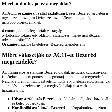
Miért működik jól ez a megoldás?
Az AC11
országosan vállal aszfaltozást
, ezért Bezeréd területén is
ugyanazzal a szigorú kivitelezési szemlélettel dolgozunk, mint
nagyobb projektjeinknél.
4 cm
megadott meleg aszfalt vastagság
5+
kulcsszó fókusz egy oldalon: aszfaltozás, meleg aszfaltozás,
udvar, kocsibeálló, út
Országos
országos kivitelezés, Bezeréd településre is
Miért választják az AC11-et Bezeréd
megrendelői?
Az igazán erős
aszfaltozás Bezeréd
oldalak nemcsak kulcsszavakat
ismételnek, hanem pontosan megmutatják, mit kap a megrendelő.
Nálunk a prémium szint azt jelenti, hogy a kivitelezés előtt felmérjük
a terhelést, a vízelvezetést, a meglévő altalajt és a várható
használatot is.
Udvar aszfaltozás Bezeréd
családi házaknál, társasházaknál
és belső udvarokban.
Kocsibeálló aszfaltozás Bezeréd
autóforgalomhoz igazított