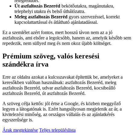
rétegrenddel.
Út aszfaltozás Bezeréd
bekötőutakra, magánutakra,
telephelyi utakra és belső úthálózatra.
Meleg aszfaltozás Bezeréd
gyors szervezéssel, korrekt
kapcsolattartással és átlátható ajánlatadással.
Ez a szemlélet azért fontos, mert hosszú távon nem az a jó
aszfaltozás, ami elsőre a legolcsóbb, hanem az, amelyik később sem
repedezik, nem süllyed meg és nem okoz újabb költséget.
Prémium szöveg, valós keresési
szándékra írva
Erre az oldalra azokat a kulcsszavakat építettük be, amelyeket a
keresőkben valóban használnak:
aszfaltozás Bezeréd
,
meleg
aszfaltozás Bezeréd
,
udvar aszfaltozás Bezeréd
,
kocsibeálló
aszfaltozás Bezeréd
,
út aszfaltozás Bezeréd
.
A szöveg célja kettős: jól értse a Google, és közben meggyőző
legyen a látogatónak is. Ezért hangsúlyosan megjelenik az ár, a
kivitelezési minőség, az országos vállalás és az ajánlatkérés
egyszerűsége is.
Árak megtekintése
Teljes településlista