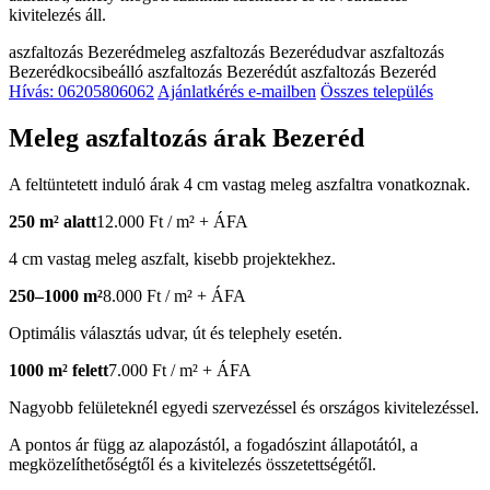
kivitelezés áll.
aszfaltozás Bezeréd
meleg aszfaltozás Bezeréd
udvar aszfaltozás
Bezeréd
kocsibeálló aszfaltozás Bezeréd
út aszfaltozás Bezeréd
Hívás: 06205806062
Ajánlatkérés e-mailben
Összes település
Meleg aszfaltozás árak Bezeréd
A feltüntetett induló árak 4 cm vastag meleg aszfaltra vonatkoznak.
250 m² alatt
12.000 Ft / m² + ÁFA
4 cm vastag meleg aszfalt, kisebb projektekhez.
250–1000 m²
8.000 Ft / m² + ÁFA
Optimális választás udvar, út és telephely esetén.
1000 m² felett
7.000 Ft / m² + ÁFA
Nagyobb felületeknél egyedi szervezéssel és országos kivitelezéssel.
A pontos ár függ az alapozástól, a fogadószint állapotától, a
megközelíthetőségtől és a kivitelezés összetettségétől.