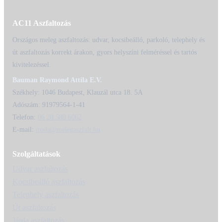
AC11 Aszfaltozás
Országos meleg aszfaltozás: udvar, kocsibeálló, parkoló, telephely és
út aszfaltozás korrekt árakon, gyors helyszíni felméréssel és tartós
kivitelezéssel.
Bauman Raymond Attila E.V.
Székhely: 1046 Budapest, Klauzál utca 18. 5A
Adószám: 91979564-1-41
Telefon:
06 20 580 6062
E-mail:
iroda@melegaszfalt.hu
Szolgáltatások
Udvar aszfaltozás
Kocsibeálló aszfaltozás
Telephely aszfaltozás
Út aszfaltozás
Járda aszfaltozás