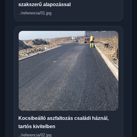
szakszerű alapozással
../referencia/01.jpg
Kocsibeálló aszfaltozás családi háznál,
tartós kivitelben
../referencia/02.jpg