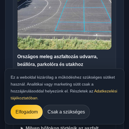
Országos meleg aszfaltozás udvarra,
beállóra, parkolóra és utakhoz
../referencia/15.jpg
Ez a weboldal kizárólag a működéshez szükséges sütiket
használ. Analitikai vagy marketing sütit csak a
hozzájárulásoddal helyezünk el. Részletek az
Adatkezelési
tájékoztatóban
.
Műszaki FAQ
Elfogadom
Csak a szükséges
Milyen hőfokon történik az aszfalt