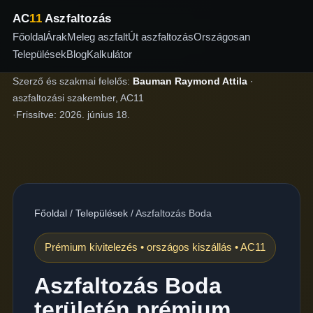
AC
11
Aszfaltozás
Főoldal
Árak
Meleg aszfalt
Út aszfaltozás
Országosan
Települések
Blog
Kalkulátor
Szerző és szakmai felelős:
Bauman Raymond Attila
·
aszfaltozási szakember, AC11
·
Frissítve:
2026. június 18.
Főoldal
/
Települések
/
Aszfaltozás Boda
Prémium kivitelezés • országos kiszállás • AC11
Aszfaltozás Boda
területén prémium