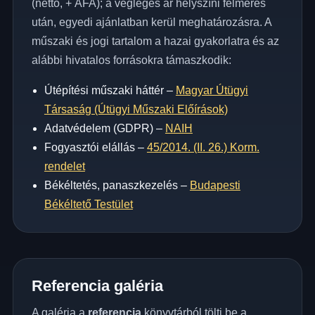
(nettó, + ÁFA); a végleges ár helyszíni felmérés
után, egyedi ajánlatban kerül meghatározásra. A
műszaki és jogi tartalom a hazai gyakorlatra és az
alábbi hivatalos forrásokra támaszkodik:
Útépítési műszaki háttér –
Magyar Útügyi
Társaság (Útügyi Műszaki Előírások)
Adatvédelem (GDPR) –
NAIH
Fogyasztói elállás –
45/2014. (II. 26.) Korm.
rendelet
Békéltetés, panaszkezelés –
Budapesti
Békéltető Testület
Referencia galéria
A galéria a
referencia
könyvtárból tölti be a