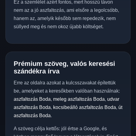
Ez a szemlélet azért fontos, mert hosszú távon
nem az a jó aszfaltozás, ami elsőre a legolcsóbb,
hanem az, amelyik később sem repedezik, nem
süllyed meg és nem okoz újabb költséget.
Prémium szöveg, valós keresési
szándékra írva
Erre az oldalra azokat a kulcsszavakat építettük
be, amelyeket a keresőkben valóban használnak:
aszfaltozás Boda
,
meleg aszfaltozás Boda
,
udvar
aszfaltozás Boda
,
kocsibeálló aszfaltozás Boda
,
út
aszfaltozás Boda
.
A szöveg célja kettős: jól értse a Google, és