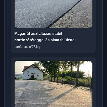
Magánút aszfaltozás stabil
hordozóréteggel és sima felülettel
../referencia/07.jpg