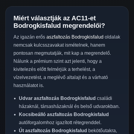
Miért választják az AC11-et
Bodrogkisfalud megrendelői?
Az igazán erős
aszfaltozás Bodrogkisfalud
oldalak
nemcsak kulcsszavakat ismételnek, hanem
pontosan megmutatják, mit kap a megrendelő.
Nálunk a prémium szint azt jelenti, hogy a
kivitelezés előtt felmérjük a terhelést, a
vízelvezetést, a meglévő altalajt és a várható
használatot is.
Udvar aszfaltozás Bodrogkisfalud
családi
házaknál, társasházaknál és belső udvarokban.
Kocsibeálló aszfaltozás Bodrogkisfalud
autóforgalomhoz igazított rétegrenddel.
Út aszfaltozás Bodrogkisfalud
bekötőutakra,