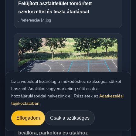
Felújított aszfaltfelület tömörített
szerkezettel és tiszta átadással
../referencia/14.jpg
Ez a weboldal kizárólag a működéshez szükséges sütiket
használ. Analitikai vagy marketing sütit csak a
hozzájárulásoddal helyezünk el. Részletek az
Adatkezelési
tájékoztatóban
.
Elfogadom
Csak a szükséges
Országos meleg aszfaltozás udvarra,
beállóra, parkolóra és utakhoz