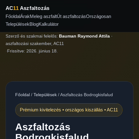
AC
11
Aszfaltozás
Főoldal
Árak
Meleg aszfalt
Út aszfaltozás
Országosan
Települések
Blog
Kalkulátor
Szerző és szakmai felelős:
Bauman Raymond Attila
·
aszfaltozási szakember, AC11
·
Frissítve:
2026. június 18.
Főoldal
/
Települések
/
Aszfaltozás Bodrogkisfalud
Prémium kivitelezés • országos kiszállás • AC11
Aszfaltozás
Bodrogkisfalud