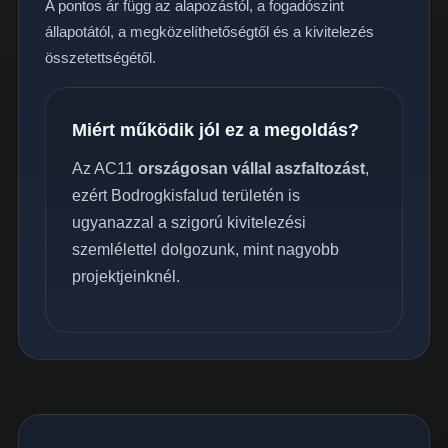
A pontos ár függ az alapozástól, a fogadószint
állapotától, a megközelíthetőségtől és a kivitelezés
összetettségétől.
Miért működik jól ez a megoldás?
Az AC11
országosan vállal aszfaltozást
,
ezért Bodrogkisfalud területén is
ugyanazzal a szigorú kivitelezési
szemlélettel dolgozunk, mint nagyobb
projektjeinknél.