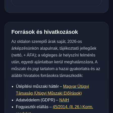
Források és hivatkozások
Az oldalon szereplő árak saját, 2026-os
árképzésünkön alapulnak, tájékoztató jellegűek
(nettó, + ÁFA); a végleges ár helyszíni felmérés
után, egyedi ajánlatban kerül meghatározásra. A
műszaki és jogi tartalom a hazai gyakorlatra és az
alábbi hivatalos forrásokra támaszkodik:
Útépítési műszaki háttér –
Magyar Útügyi
Társaság (Útügyi Műszaki Előírások)
Adatvédelem (GDPR) –
NAIH
Fogyasztói elállás –
45/2014. (II. 26.) Korm.