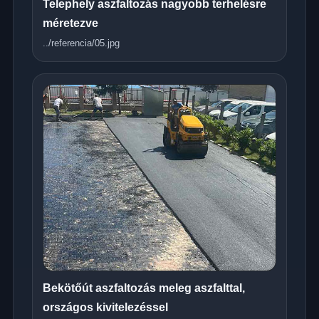
Telephely aszfaltozás nagyobb terhelésre
méretezve
../referencia/05.jpg
Bekötőút aszfaltozás meleg aszfalttal,
országos kivitelezéssel