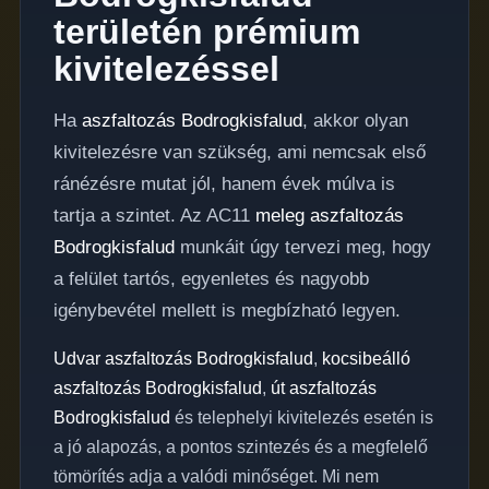
területén prémium
kivitelezéssel
Ha
aszfaltozás Bodrogkisfalud
, akkor olyan
kivitelezésre van szükség, ami nemcsak első
ránézésre mutat jól, hanem évek múlva is
tartja a szintet. Az AC11
meleg aszfaltozás
Bodrogkisfalud
munkáit úgy tervezi meg, hogy
a felület tartós, egyenletes és nagyobb
igénybevétel mellett is megbízható legyen.
Udvar aszfaltozás Bodrogkisfalud
,
kocsibeálló
aszfaltozás Bodrogkisfalud
,
út aszfaltozás
Bodrogkisfalud
és telephelyi kivitelezés esetén is
a jó alapozás, a pontos szintezés és a megfelelő
tömörítés adja a valódi minőséget. Mi nem