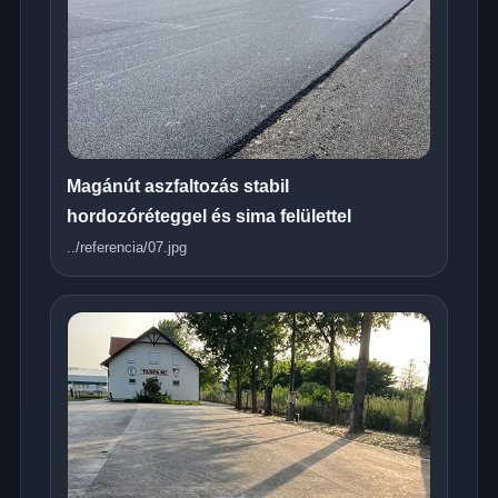
Magánút aszfaltozás stabil
hordozóréteggel és sima felülettel
../referencia/07.jpg