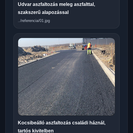
Udvar aszfaltozás meleg aszfalttal,
szakszerű alapozással
../referencia/01.jpg
Kocsibeálló aszfaltozás családi háznál,
tartós kivitelben