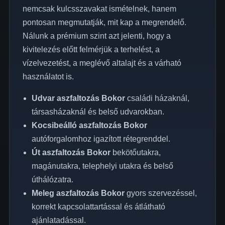
nemcsak kulcsszavakat ismételnek, hanem
pontosan megmutatják, mit kap a megrendelő.
Nálunk a prémium szint azt jelenti, hogy a
kivitelezés előtt felmérjük a terhelést, a
vízelvezetést, a meglévő altalajt és a várható
használatot is.
Udvar aszfaltozás Bokor
családi házaknál,
társasházaknál és belső udvarokban.
Kocsibeálló aszfaltozás Bokor
autóforgalomhoz igazított rétegrenddel.
Út aszfaltozás Bokor
bekötőutakra,
magánutakra, telephelyi utakra és belső
úthálózatra.
Meleg aszfaltozás Bokor
gyors szervezéssel,
korrekt kapcsolattartással és átlátható
ajánlatadással.