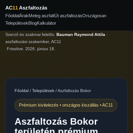
AC
11
Aszfaltozás
Főoldal
Árak
Meleg aszfalt
Út aszfaltozás
Országosan
Települések
Blog
Kalkulátor
Szerző és szakmai felelős:
Bauman Raymond Attila
·
aszfaltozási szakember, AC11
·
Frissítve:
2026. június 18.
Főoldal
/
Települések
/
Aszfaltozás Bokor
Prémium kivitelezés • országos kiszállás • AC11
Aszfaltozás Bokor
területén prémium