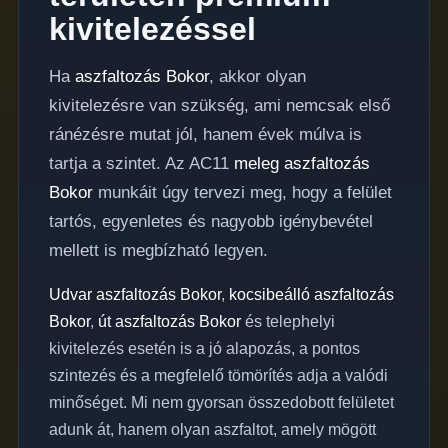
kivitelezéssel
Ha
aszfaltozás Bokor
, akkor olyan
kivitelezésre van szükség, ami nemcsak első
ránézésre mutat jól, hanem évek múlva is
tartja a szintet. Az AC11
meleg aszfaltozás
Bokor
munkáit úgy tervezi meg, hogy a felület
tartós, egyenletes és nagyobb igénybevétel
mellett is megbízható legyen.
Udvar aszfaltozás Bokor
,
kocsibeálló aszfaltozás
Bokor
,
út aszfaltozás Bokor
és telephelyi
kivitelezés esetén is a jó alapozás, a pontos
szintezés és a megfelelő tömörítés adja a valódi
minőséget. Mi nem gyorsan összedobott felületet
adunk át, hanem olyan aszfaltot, amely mögött