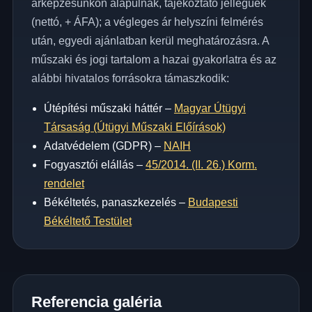
árképzésünkön alapulnak, tájékoztató jellegűek
(nettó, + ÁFA); a végleges ár helyszíni felmérés
után, egyedi ajánlatban kerül meghatározásra. A
műszaki és jogi tartalom a hazai gyakorlatra és az
alábbi hivatalos forrásokra támaszkodik:
Útépítési műszaki háttér –
Magyar Útügyi
Társaság (Útügyi Műszaki Előírások)
Adatvédelem (GDPR) –
NAIH
Fogyasztói elállás –
45/2014. (II. 26.) Korm.
rendelet
Békéltetés, panaszkezelés –
Budapesti
Békéltető Testület
Referencia galéria