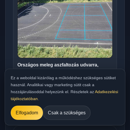
Országos meleg aszfaltozás udvarra,
beállóra, parkolóra és utakhoz
Ez a weboldal kizárólag a működéshez szükséges sütiket
../referencia/15.jpg
használ. Analitikai vagy marketing sütit csak a
hozzájárulásoddal helyezünk el. Részletek az
Adatkezelési
tájékoztatóban
.
Elfogadom
Csak a szükséges
Műszaki FAQ