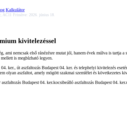
log
Kalkulátor
r, AC11
·
Frissítve:
2026. június 18.
émium kivitelezéssel
ség, ami nemcsak első ránézésre mutat jól, hanem évek múlva is tartja a
 mellett is megbízható legyen.
 04. ker.
,
út aszfaltozás Budapest 04. ker.
és telephelyi kivitelezés eseté
m olyan aszfaltot, amely mögött szakmai szemlélet és következetes kivi
 aszfaltozás Budapest 04. ker.
kocsibeálló aszfaltozás Budapest 04. ker.