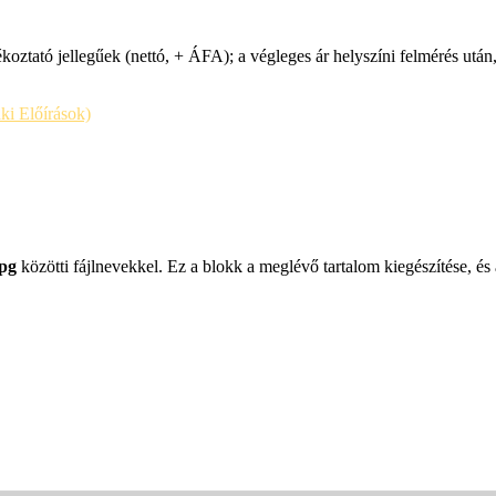
koztató jellegűek (nettó, + ÁFA); a végleges ár helyszíni felmérés után
i Előírások)
jpg
közötti fájlnevekkel. Ez a blokk a meglévő tartalom kiegészítése, és 