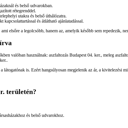
házaknál és belső udvarokban.
zított rétegrenddel.
lephelyi utakra és belső úthálózatra.
t kapcsolattartással és átlátható ajánlatadással.
ás, ami elsőre a legolcsóbb, hanem az, amelyik később sem repedezik, n
írva
esőkben valóban használnak:
aszfaltozás Budapest 04. ker.
,
meleg aszfalt
ker.
.
 látogatónak is. Ezért hangsúlyosan megjelenik az ár, a kivitelezési min
. területén?
 társasházakhoz és belső udvarokhoz.