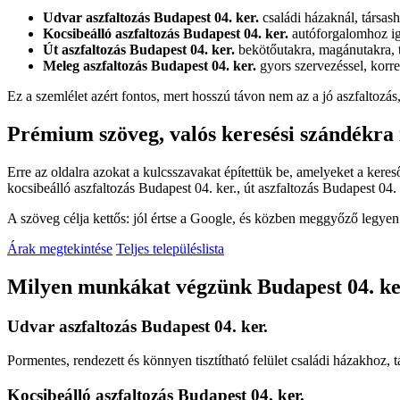
Udvar aszfaltozás Budapest 04. ker.
családi házaknál, társas
Kocsibeálló aszfaltozás Budapest 04. ker.
autóforgalomhoz iga
Út aszfaltozás Budapest 04. ker.
bekötőutakra, magánutakra, te
Meleg aszfaltozás Budapest 04. ker.
gyors szervezéssel, korrek
Ez a szemlélet azért fontos, mert hosszú távon nem az a jó aszfaltoz
Prémium szöveg, valós keresési szándékra 
Erre az oldalra azokat a kulcsszavakat építettük be, amelyeket a ker
kocsibeálló aszfaltozás Budapest 04. ker.
,
út aszfaltozás Budapest 04. 
A szöveg célja kettős: jól értse a Google, és közben meggyőző legyen a
Árak megtekintése
Teljes településlista
Milyen munkákat végzünk Budapest 04. ker
Udvar aszfaltozás Budapest 04. ker.
Pormentes, rendezett és könnyen tisztítható felület családi házakhoz,
Kocsibeálló aszfaltozás Budapest 04. ker.