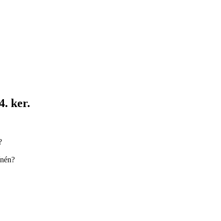
. ker.
?
ínén?