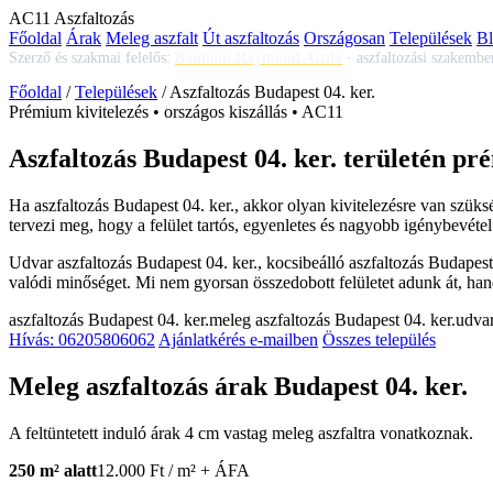
AC
11
Aszfaltozás
Főoldal
Árak
Meleg aszfalt
Út aszfaltozás
Országosan
Települések
B
Szerző és szakmai felelős:
Bauman Raymond Attila
·
aszfaltozási szakembe
Főoldal
/
Települések
/
Aszfaltozás Budapest 04. ker.
Prémium kivitelezés • országos kiszállás • AC11
Aszfaltozás Budapest 04. ker. területén pr
Ha
aszfaltozás Budapest 04. ker.
, akkor olyan kivitelezésre van szük
tervezi meg, hogy a felület tartós, egyenletes és nagyobb igénybevétel
Udvar aszfaltozás Budapest 04. ker.
,
kocsibeálló aszfaltozás Budapest
valódi minőséget. Mi nem gyorsan összedobott felületet adunk át, hane
aszfaltozás Budapest 04. ker.
meleg aszfaltozás Budapest 04. ker.
udvar
Hívás: 06205806062
Ajánlatkérés e-mailben
Összes település
Meleg aszfaltozás árak Budapest 04. ker.
A feltüntetett induló árak 4 cm vastag meleg aszfaltra vonatkoznak.
250 m² alatt
12.000 Ft / m² + ÁFA