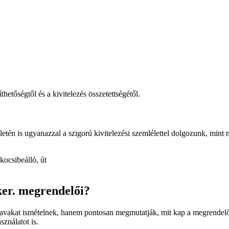
hetőségtől és a kivitelezés összetettségétől.
ületén is ugyanazzal a szigorú kivitelezési szemlélettel dolgozunk, mint
kocsibeálló, út
ker. megrendelői?
vakat ismételnek, hanem pontosan megmutatják, mit kap a megrendelő. N
sználatot is.