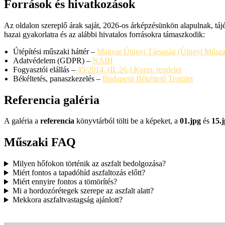
Források és hivatkozások
Az oldalon szereplő árak saját, 2026-os árképzésünkön alapulnak, tájé
hazai gyakorlatra és az alábbi hivatalos forrásokra támaszkodik:
Útépítési műszaki háttér –
Magyar Útügyi Társaság (Útügyi Műszak
Adatvédelem (GDPR) –
NAIH
Fogyasztói elállás –
45/2014. (II. 26.) Korm. rendelet
Békéltetés, panaszkezelés –
Budapesti Békéltető Testület
Referencia galéria
A galéria a
referencia
könyvtárból tölti be a képeket, a
01.jpg
és
15.
Műszaki FAQ
Milyen hőfokon történik az aszfalt bedolgozása?
Miért fontos a tapadóhíd aszfaltozás előtt?
Miért ennyire fontos a tömörítés?
Mi a hordozórétegek szerepe az aszfalt alatt?
Mekkora aszfaltvastagság ajánlott?