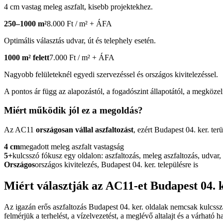
4 cm vastag meleg aszfalt, kisebb projektekhez.
250–1000 m²
8.000 Ft / m² + ÁFA
Optimális választás udvar, út és telephely esetén.
1000 m² felett
7.000 Ft / m² + ÁFA
Nagyobb felületeknél egyedi szervezéssel és országos kivitelezéssel.
A pontos ár függ az alapozástól, a fogadószint állapotától, a megközelít
Miért működik jól ez a megoldás?
Az AC11
országosan vállal aszfaltozást
, ezért Budapest 04. ker. ter
4 cm
megadott meleg aszfalt vastagság
5+
kulcsszó fókusz egy oldalon: aszfaltozás, meleg aszfaltozás, udvar, 
Országos
országos kivitelezés, Budapest 04. ker. településre is
Miért választják az AC11-et Budapest 04. 
Az igazán erős
aszfaltozás Budapest 04. ker.
oldalak nemcsak kulcssza
felmérjük a terhelést, a vízelvezetést, a meglévő altalajt és a várható ha