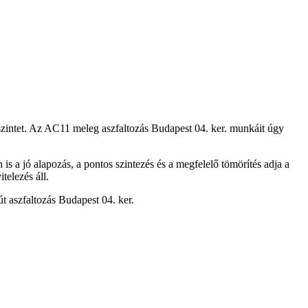
 szintet. Az AC11
meleg aszfaltozás Budapest 04. ker.
munkáit úgy
n is a jó alapozás, a pontos szintezés és a megfelelő tömörítés adja a
telezés áll.
út aszfaltozás Budapest 04. ker.