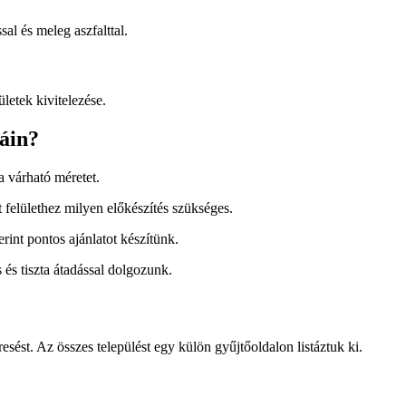
sal és meleg aszfalttal.
letek kivitelezése.
áin?
a várható méretet.
 felülethez milyen előkészítés szükséges.
rint pontos ajánlatot készítünk.
 és tiszta átadással dolgozunk.
sést. Az összes települést egy külön gyűjtőoldalon listáztuk ki.