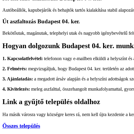
Autóbeállók, kapubejárók és behajtók tartós kialakítása stabil alapozás
Út aszfaltozás Budapest 04. ker.
Bekötőutak, magánutak, telephelyi utak és nagyobb igénybevételű felü
Hogyan dolgozunk Budapest 04. ker. munk
1. Kapcsolatfelvétel:
telefonon vagy e-mailben elküldi a helyszínt és 
2. Felmérés:
megvizsgáljuk, hogy Budapest 04. ker. területén az adott
3. Ajánlatadás:
a megadott ársáv alapján és a helyszíni adottságok sze
4. Kivitelezés:
meleg aszfalttal, összehangolt munkafolyamattal, gyors
Link a gyűjtő település oldalhoz
Ha másik városra vagy községre keres rá, nem kell újra kezdenie a kere
Összes település