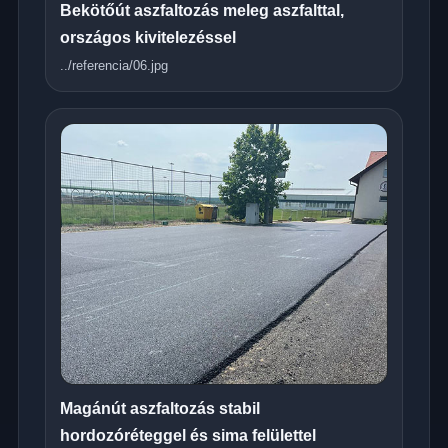
Bekötőút aszfaltozás meleg aszfalttal,
országos kivitelezéssel
../referencia/06.jpg
Magánút aszfaltozás stabil
hordozóréteggel és sima felülettel