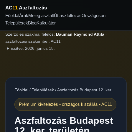
AC
11
Aszfaltozás
Főoldal
Árak
Meleg aszfalt
Út aszfaltozás
Országosan
Települések
Blog
Kalkulátor
Szerző és szakmai felelős:
Bauman Raymond Attila
·
aszfaltozási szakember, AC11
·
Frissítve:
2026. június 18.
Főoldal
/
Települések
/
Aszfaltozás Budapest 12. ker.
Prémium kivitelezés • országos kiszállás • AC11
Aszfaltozás Budapest
12. ker. területén