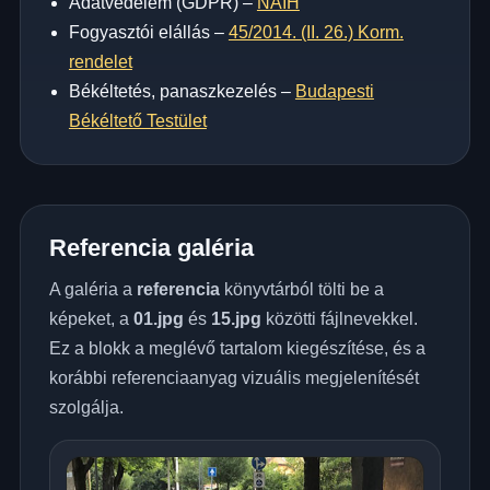
Adatvédelem (GDPR) –
NAIH
Fogyasztói elállás –
45/2014. (II. 26.) Korm.
rendelet
Békéltetés, panaszkezelés –
Budapesti
Békéltető Testület
Referencia galéria
A galéria a
referencia
könyvtárból tölti be a
képeket, a
01.jpg
és
15.jpg
közötti fájlnevekkel.
Ez a blokk a meglévő tartalom kiegészítése, és a
korábbi referenciaanyag vizuális megjelenítését
szolgálja.