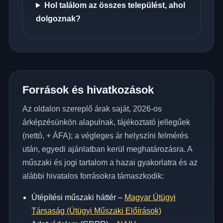
Hol találom az összes települést, ahol
dolgoznak?
Források és hivatkozások
Az oldalon szereplő árak saját, 2026-os
árképzésünkön alapulnak, tájékoztató jellegűek
(nettó, + ÁFA); a végleges ár helyszíni felmérés
után, egyedi ajánlatban kerül meghatározásra. A
műszaki és jogi tartalom a hazai gyakorlatra és az
alábbi hivatalos forrásokra támaszkodik:
Útépítési műszaki háttér –
Magyar Útügyi
Társaság (Útügyi Műszaki Előírások)