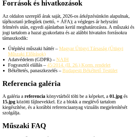
Források és hivatkozások
Az oldalon szereplő árak saját, 2026-os árképzésünkön alapulnak,
tájékoztató jellegűek (nettó, + ÁFA); a végleges ár helyszíni
felmérés után, egyedi ajánlatban kerül meghatározásra. A műszaki és
jogi tartalom a hazai gyakorlatra és az alábbi hivatalos forrásokra
támaszkodik:
Útépítési műszaki háttér –
Magyar Útügyi Társaság (Útügyi
Műszaki Előírások)
Adatvédelem (GDPR) –
NAIH
Fogyasztói elállás –
45/2014. (II. 26.) Korm. rendelet
Békéltetés, panaszkezelés –
Budapesti Békéltető Testület
Referencia galéria
A galéria a
referencia
könyvtárból tölti be a képeket, a
01.jpg
és
15.jpg
közötti fájlnevekkel. Ez a blokk a meglévő tartalom
kiegészítése, és a korábbi referenciaanyag vizuális megjelenítését
szolgálja.
Műszaki FAQ