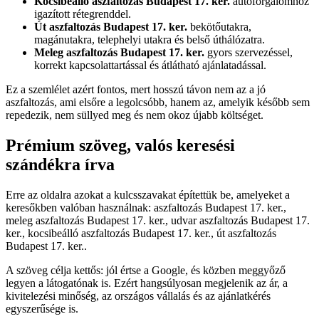
Kocsibeálló aszfaltozás Budapest 17. ker.
autóforgalomhoz
igazított rétegrenddel.
Út aszfaltozás Budapest 17. ker.
bekötőutakra,
magánutakra, telephelyi utakra és belső úthálózatra.
Meleg aszfaltozás Budapest 17. ker.
gyors szervezéssel,
korrekt kapcsolattartással és átlátható ajánlatadással.
Ez a szemlélet azért fontos, mert hosszú távon nem az a jó
aszfaltozás, ami elsőre a legolcsóbb, hanem az, amelyik később sem
repedezik, nem süllyed meg és nem okoz újabb költséget.
Prémium szöveg, valós keresési
szándékra írva
Erre az oldalra azokat a kulcsszavakat építettük be, amelyeket a
keresőkben valóban használnak:
aszfaltozás Budapest 17. ker.
,
meleg aszfaltozás Budapest 17. ker.
,
udvar aszfaltozás Budapest 17.
ker.
,
kocsibeálló aszfaltozás Budapest 17. ker.
,
út aszfaltozás
Budapest 17. ker.
.
A szöveg célja kettős: jól értse a Google, és közben meggyőző
legyen a látogatónak is. Ezért hangsúlyosan megjelenik az ár, a
kivitelezési minőség, az országos vállalás és az ajánlatkérés
egyszerűsége is.