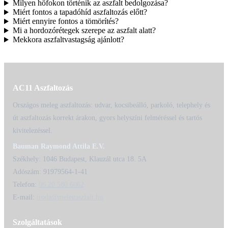
Milyen hőfokon történik az aszfalt bedolgozása?
Miért fontos a tapadóhíd aszfaltozás előtt?
Miért ennyire fontos a tömörítés?
Mi a hordozórétegek szerepe az aszfalt alatt?
Mekkora aszfaltvastagság ajánlott?
AC11 Aszfaltozás
Országos meleg aszfaltozás: udvar, kocsibeálló, parkoló, telephely és
út aszfaltozás korrekt árakon, gyors helyszíni felméréssel és tartós
kivitelezéssel.
Bauman Raymond Attila E.V.
Székhely: 1046 Budapest, Klauzál utca 18. 5A
Adószám: 91979564-1-41
Telefon:
06 20 580 6062
E-mail:
iroda@melegaszfalt.hu
Szolgáltatások