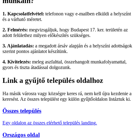
munkáin?
1. Kapcsolatfelvétel:
telefonon vagy e-mailben elküldi a helyszínt
és a várható méretet.
2. Felmérés:
megvizsgáljuk, hogy Budapest 17. ker. területén az
adott felülethez milyen előkészítés szükséges.
3. Ajánlatadás:
a megadott ársáv alapján és a helyszíni adottságok
szerint pontos ajánlatot készítünk.
4. Kivitelezés:
meleg aszfalttal, összehangolt munkafolyamattal,
gyors és tiszta átadással dolgozunk.
Link a gyűjtő település oldalhoz
Ha másik városra vagy községre keres rá, nem kell újra kezdenie a
keresést. Az összes települést egy külön gyűjtőoldalon listáztuk ki.
Összes település
Egy oldalon az összes elérhető település landing.
Országos oldal