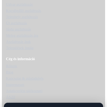
Udvar aszfaltozás
Kocsibeálló aszfaltozás
Telephely aszfaltozás
Út aszfaltozás
Járda aszfaltozás
Meleg aszfaltozás ára
Aszfaltozás árak
Települések listája
Cég és információ
Rólunk
Blog
Kapcsolat & ajánlatkérés
Impresszum
Adatkezelési tájékoztató
ÁSZF
Akadálymentességi nyilatkozat