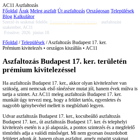
AC
11
Aszfaltozás
Főoldal
Árak
Meleg aszfalt
Út aszfaltozás
Országosan
Települések
Blog
Kalkulátor
Szerző és szakmai felelős:
Bauman Raymond Attila
·
aszfaltozási
szakember, AC11
·
Frissítve:
2026. június 18.
Főoldal
/
Települések
/
Aszfaltozás Budapest 17. ker.
Prémium kivitelezés • országos kiszállás • AC11
Aszfaltozás Budapest 17. ker. területén
prémium kivitelezéssel
Ha
aszfaltozás Budapest 17. ker.
, akkor olyan kivitelezésre van
szükség, ami nemcsak első ránézésre mutat jól, hanem évek múlva is
tartja a szintet. Az AC11
meleg aszfaltozás Budapest 17. ker.
munkáit úgy tervezi meg, hogy a felület tartós, egyenletes és
nagyobb igénybevétel mellett is megbízható legyen.
Udvar aszfaltozás Budapest 17. ker.
,
kocsibeálló aszfaltozás
Budapest 17. ker.
,
út aszfaltozás Budapest 17. ker.
és telephelyi
kivitelezés esetén is a jó alapozás, a pontos szintezés és a megfelelő
tömörítés adja a valódi minőséget. Mi nem gyorsan összedobott
felületet adunk át, hanem olyan aszfaltot, amely mögött szakmai