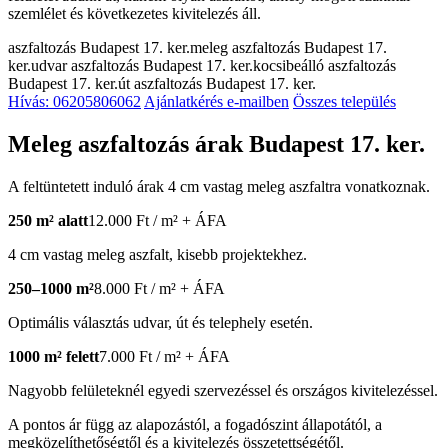
szemlélet és következetes kivitelezés áll.
aszfaltozás Budapest 17. ker.
meleg aszfaltozás Budapest 17.
ker.
udvar aszfaltozás Budapest 17. ker.
kocsibeálló aszfaltozás
Budapest 17. ker.
út aszfaltozás Budapest 17. ker.
Hívás: 06205806062
Ajánlatkérés e-mailben
Összes település
Meleg aszfaltozás árak Budapest 17. ker.
A feltüntetett induló árak 4 cm vastag meleg aszfaltra vonatkoznak.
250 m² alatt
12.000 Ft / m² + ÁFA
4 cm vastag meleg aszfalt, kisebb projektekhez.
250–1000 m²
8.000 Ft / m² + ÁFA
Optimális választás udvar, út és telephely esetén.
1000 m² felett
7.000 Ft / m² + ÁFA
Nagyobb felületeknél egyedi szervezéssel és országos kivitelezéssel.
A pontos ár függ az alapozástól, a fogadószint állapotától, a
megközelíthetőségtől és a kivitelezés összetettségétől.