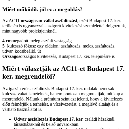
Miért működik jól ez a megoldás?
Az AC11
országosan vállal aszfaltozást
, ezért Budapest 17. ker.
területén is ugyanazzal a szigorú kivitelezési szemlélettel dolgozunk,
mint nagyobb projektjeinknél.
4 cm
megadott meleg aszfalt vastagság
5+
kulcsszó fókusz egy oldalon: aszfaltozás, meleg aszfaltozás,
udvar, kocsibeálló, út
Országos
országos kivitelezés, Budapest 17. ker. településre is
Miért választják az AC11-et Budapest 17.
ker. megrendelői?
Az igazán erős
aszfaltozás Budapest 17. ker.
oldalak nemcsak
kulcsszavakat ismételnek, hanem pontosan megmutatják, mit kap a
megrendelő. Nálunk a prémium szint azt jelenti, hogy a kivitelezés
előtt felmérjük a terhelést, a vízelvezetést, a meglévő altalajt és a
várható használatot is.
Udvar aszfaltozás Budapest 17. ker.
családi házaknál,
társasházaknál és belső udvarokban.