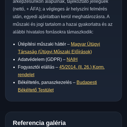
árképzésünkön alapulnak, tájékoztató jellegűek
(nettó, + ÁFA); a végleges ár helyszíni felmérés
után, egyedi ajánlatban kerül meghatározásra. A
műszaki és jogi tartalom a hazai gyakorlatra és az
alábbi hivatalos forrásokra támaszkodik:
Útépítési műszaki háttér –
Magyar Útügyi
Társaság (Útügyi Műszaki Előírások)
Adatvédelem (GDPR) –
NAIH
Fogyasztói elállás –
45/2014. (II. 26.) Korm.
rendelet
Békéltetés, panaszkezelés –
Budapesti
Békéltető Testület
Referencia galéria