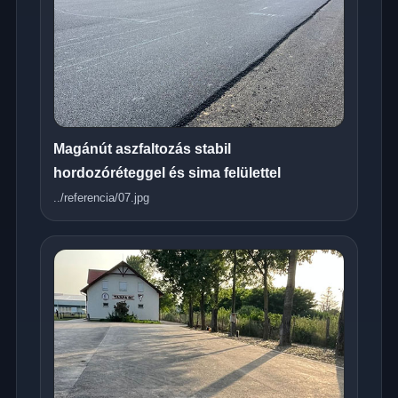
Magánút aszfaltozás stabil
hordozóréteggel és sima felülettel
../referencia/07.jpg