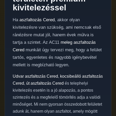
kivitelezéssel
Ha
aszfaltozás Cered
, akkor olyan
kivitelezésre van szükség, ami nemcsak első
ránézésre mutat jól, hanem évek múlva is
tartja a szintet. Az AC11
meleg aszfaltozás
Cered
munkáit úgy tervezi meg, hogy a felület
tartós, egyenletes és nagyobb igénybevétel
mellett is megbízható legyen.
Udvar aszfaltozás Cered
,
kocsibeálló aszfaltozás
Cered
,
út aszfaltozás Cered
és telephelyi
kivitelezés esetén is a jó alapozás, a pontos
szintezés és a megfelelő tömörítés adja a valódi
minőséget. Mi nem gyorsan összedobott felületet
adunk át, hanem olyan aszfaltot, amely mögött