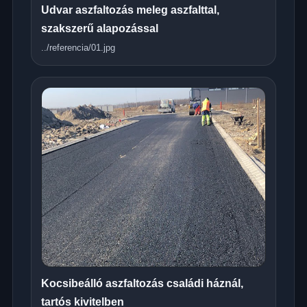
Udvar aszfaltozás meleg aszfalttal,
szakszerű alapozással
../referencia/01.jpg
Kocsibeálló aszfaltozás családi háznál,
tartós kivitelben