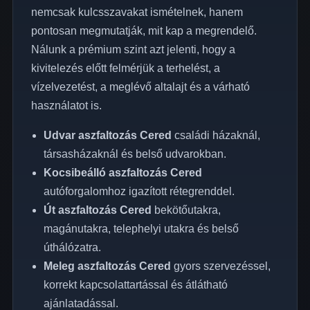
nemcsak kulcsszavakat ismételnek, hanem
pontosan megmutatják, mit kap a megrendelő.
Nálunk a prémium szint azt jelenti, hogy a
kivitelezés előtt felmérjük a terhelést, a
vízelvezetést, a meglévő altalajt és a várható
használatot is.
Udvar aszfaltozás Cered
családi házaknál,
társasházaknál és belső udvarokban.
Kocsibeálló aszfaltozás Cered
autóforgalomhoz igazított rétegrenddel.
Út aszfaltozás Cered
bekötőutakra,
magánutakra, telephelyi utakra és belső
úthálózatra.
Meleg aszfaltozás Cered
gyors szervezéssel,
korrekt kapcsolattartással és átlátható
ajánlatadással.