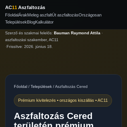
AC
11
Aszfaltozás
Főoldal
Árak
Meleg aszfalt
Út aszfaltozás
Országosan
Települések
Blog
Kalkulátor
Szerző és szakmai felelős:
Bauman Raymond Attila
·
aszfaltozási szakember, AC11
·
Frissítve:
2026. június 18.
Főoldal
/
Települések
/
Aszfaltozás Cered
Prémium kivitelezés • országos kiszállás • AC11
Aszfaltozás Cered
területén prémium