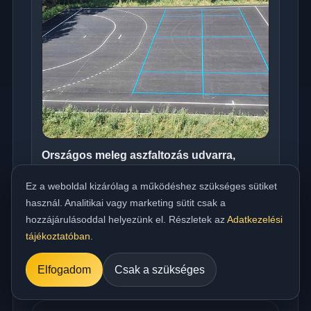
Országos meleg aszfaltozás udvarra,
beállóra, parkolóra és utakhoz
Ez a weboldal kizárólag a működéshez szükséges sütiket
../referencia/15.jpg
használ. Analitikai vagy marketing sütit csak a
hozzájárulásoddal helyezünk el. Részletek az
Adatkezelési
tájékoztatóban
.
Elfogadom
Csak a szükséges
Műszaki FAQ