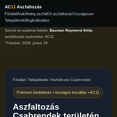
AC
11
Aszfaltozás
Főoldal
Árak
Meleg aszfalt
Út aszfaltozás
Országosan
Települések
Blog
Kalkulátor
Szerző és szakmai felelős:
Bauman Raymond Attila
·
aszfaltozási szakember, AC11
·
Frissítve:
2026. június 18.
Főoldal
/
Települések
/
Aszfaltozás Csabrendek
Prémium kivitelezés • országos kiszállás • AC11
Aszfaltozás
Csabrendek területén