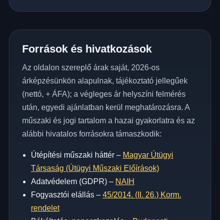
Források és hivatkozások
Az oldalon szereplő árak saját, 2026-os
árképzésünkön alapulnak, tájékoztató jellegűek
(nettó, + ÁFA); a végleges ár helyszíni felmérés
után, egyedi ajánlatban kerül meghatározásra. A
műszaki és jogi tartalom a hazai gyakorlatra és az
alábbi hivatalos forrásokra támaszkodik:
Útépítési műszaki háttér –
Magyar Útügyi
Társaság (Útügyi Műszaki Előírások)
Adatvédelem (GDPR) –
NAIH
Fogyasztói elállás –
45/2014. (II. 26.) Korm.
rendelet