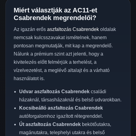
Miért választják az AC11-et
Csabrendek megrendelői?
Az igazán erős
aszfaltozás Csabrendek
oldalak
nemcsak kulcsszavakat ismételnek, hanem
pontosan megmutatják, mit kap a megrendelő.
Nálunk a prémium szint azt jelenti, hogy a
kivitelezés előtt felmérjük a terhelést, a
vízelvezetést, a meglévő altalajt és a várható
használatot is.
Udvar aszfaltozás Csabrendek
családi
házaknál, társasházaknál és belső udvarokban.
Kocsibeálló aszfaltozás Csabrendek
autóforgalomhoz igazított rétegrenddel.
Út aszfaltozás Csabrendek
bekötőutakra,
magánutakra, telephelyi utakra és belső