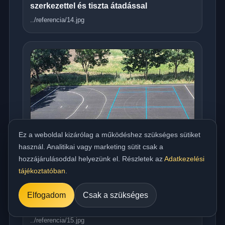
szerkezettel és tiszta átadással
../referencia/14.jpg
Ez a weboldal kizárólag a működéshez szükséges sütiket
használ. Analitikai vagy marketing sütit csak a
hozzájárulásoddal helyezünk el. Részletek az
Adatkezelési
tájékoztatóban
.
Országos meleg aszfaltozás udvarra,
Elfogadom
Csak a szükséges
beállóra, parkolóra és utakhoz
../referencia/15.jpg