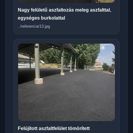
Nagy felületű aszfaltozás meleg aszfalttal,
egységes burkolattal
../referencia/13.jpg
Felújított aszfaltfelület tömörített