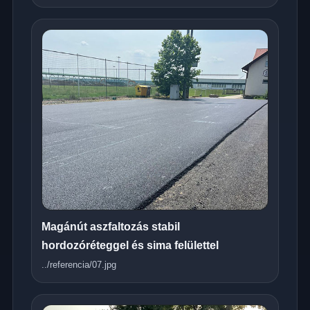
Magánút aszfaltozás stabil
hordozóréteggel és sima felülettel
../referencia/07.jpg