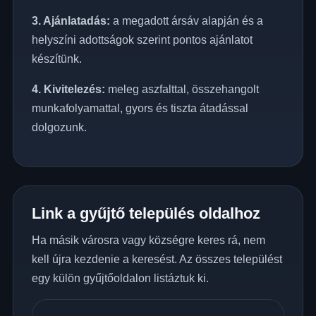
3. Ajánlatadás:
a megadott ársáv alapján és a
helyszíni adottságok szerint pontos ajánlatot
készítünk.
4. Kivitelezés:
meleg aszfalttal, összehangolt
munkafolyamattal, gyors és tiszta átadással
dolgozunk.
Link a gyűjtő település oldalhoz
Ha másik városra vagy községre keres rá, nem
kell újra kezdenie a keresést. Az összes települést
egy külön gyűjtőoldalon listáztuk ki.