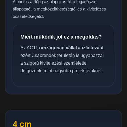
A pontos ár függ az alapozástól, a fogadószint
állapotától, a megközelíthetőségtől és a kivitelezés
összetettségétől.
Miért működik jól ez a megoldás?
Az AC11
országosan vállal aszfaltozást
,
ezért Csabrendek területén is ugyanazzal
a szigorú kivitelezési szemlélettel
dolgozunk, mint nagyobb projektjeinknél.
4 cm