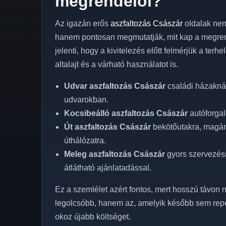
megrendelői?
Az igazán erős
aszfaltozás Császár
oldalak nem
hanem pontosan megmutatják, mit kap a megren
jelenti, hogy a kivitelezés előtt felmérjük a terh
altalajt és a várható használatot is.
Udvar aszfaltozás Császár
családi házaknál
udvarokban.
Kocsibeálló aszfaltozás Császár
autóforgal
Út aszfaltozás Császár
bekötőutakra, magánu
úthálózatra.
Meleg aszfaltozás Császár
gyors szervezéss
átlátható ajánlatadással.
Ez a szemlélet azért fontos, mert hosszú távon n
legolcsóbb, hanem az, amelyik később sem rep
okoz újabb költséget.