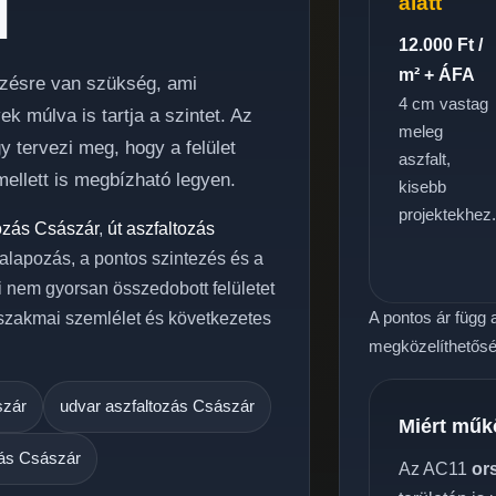
l
alatt
12.000 Ft /
m² + ÁFA
lezésre van szükség, ami
4 cm vastag
 múlva is tartja a szintet. Az
meleg
 tervezi meg, hogy a felület
aszfalt,
ellett is megbízható legyen.
kisebb
projektekhez
tozás Császár
,
út aszfaltozás
ó alapozás, a pontos szintezés és a
i nem gyorsan összedobott felületet
A pontos ár függ a
 szakmai szemlélet és következetes
megközelíthetőség
szár
udvar aszfaltozás Császár
Miért műk
zás Császár
Az AC11
or