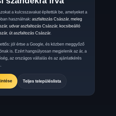
i szándékra írva
azokat a kulcsszavakat építettük be, amelyeket a
óban használnak:
aszfaltozás Császár
,
meleg
szár
,
udvar aszfaltozás Császár
,
kocsibeálló
szár
,
út aszfaltozás Császár
.
kettős: jól értse a Google, és közben meggyőző
ónak is. Ezért hangsúlyosan megjelenik az ár, a
őség, az országos vállalás és az ajánlatkérés
.
intése
Teljes településlista