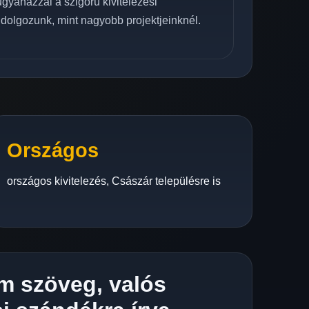
 ugyanazzal a szigorú kivitelezési
 dolgozunk, mint nagyobb projektjeinknél.
Országos
országos kivitelezés, Császár településre is
m szöveg, valós