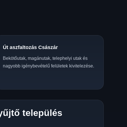
Út aszfaltozás Császár
Bekötőutak, magánutak, telephelyi utak és
nagyobb igénybevételű felületek kivitelezése.
yűjtő település
z