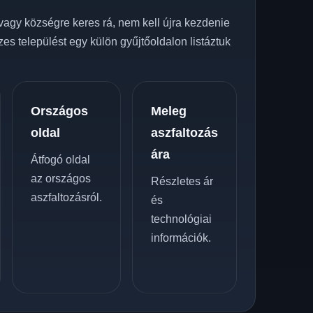
vagy községre keres rá, nem kell újra kezdenie
zes települést egy külön gyűjtőoldalon listáztuk
Országos
Meleg
oldal
aszfaltozás
ára
Átfogó oldal
az országos
Részletes ár
aszfaltozásról.
és
technológiai
információk.