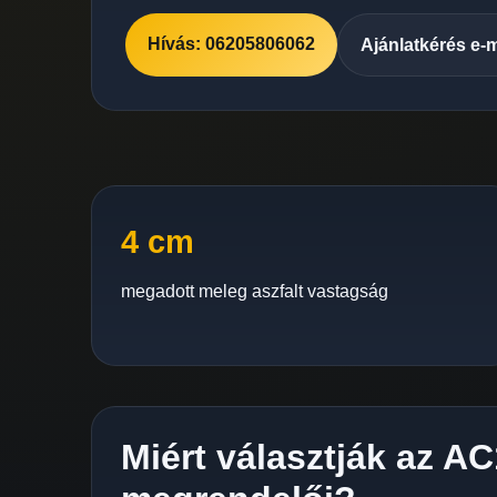
Hívás: 06205806062
Ajánlatkérés e-
4 cm
megadott meleg aszfalt vastagság
Miért választják az A