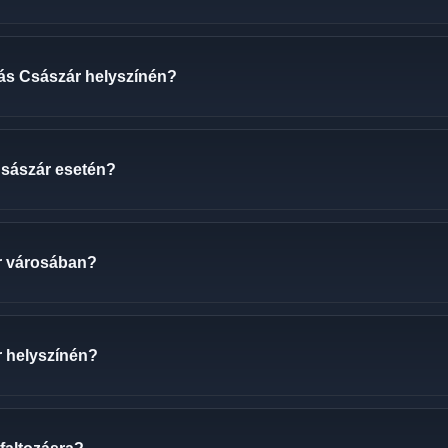
ozás Császár helyszínén?
 Császár esetén?
r városában?
r helyszínén?