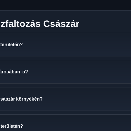
zfaltozás Császár
 területén?
városában is?
Császár környékén?
 területén?