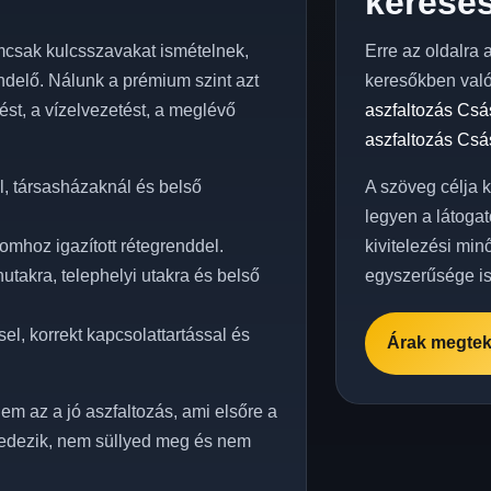
keresés
csak kulcsszavakat ismételnek,
Erre az oldalra 
delő. Nálunk a prémium szint azt
keresőkben val
elést, a vízelvezetést, a meglévő
aszfaltozás Csá
aszfaltozás Csá
, társasházaknál és belső
A szöveg célja 
legyen a látogat
omhoz igazított rétegrenddel.
kivitelezési min
takra, telephelyi utakra és belső
egyszerűsége is
el, korrekt kapcsolattartással és
Árak megtek
em az a jó aszfaltozás, ami elsőre a
edezik, nem süllyed meg és nem