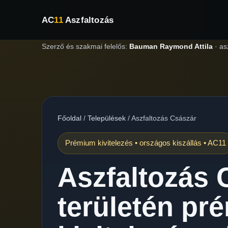
AC
11
Aszfaltozás
Szerző és szakmai felelős:
Bauman Raymond Attila
·
as
Főoldal
/
Települések
/
Aszfaltozás Császár
Prémium kivitelezés • országos kiszállás • AC11
Aszfaltozás 
területén pr