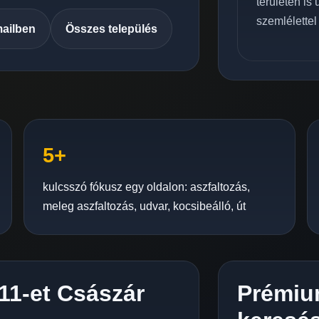
területén is
szemlélettel
mailben
Összes település
5+
kulcsszó fókusz egy oldalon: aszfaltozás,
meleg aszfaltozás, udvar, kocsibeálló, út
C11-et Császár
Prémiu