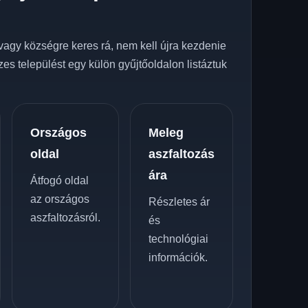
z
vagy községre keres rá, nem kell újra kezdenie
zes települést egy külön gyűjtőoldalon listáztuk
Országos
Meleg
oldal
aszfaltozás
ára
Átfogó oldal
az országos
Részletes ár
aszfaltozásról.
és
technológiai
információk.