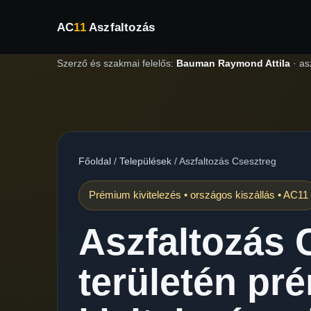
AC
11
Aszfaltozás
Szerző és szakmai felelős:
Bauman Raymond Attila
·
as
Főoldal
/
Települések
/
Aszfaltozás Csesztreg
Prémium kivitelezés • országos kiszállás • AC11
Aszfaltozás 
területén pr