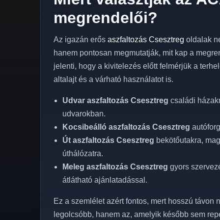
megrendelői?
Az igazán erős
aszfaltozás Csesztreg
oldalak n
hanem pontosan megmutatják, mit kap a megren
jelenti, hogy a kivitelezés előtt felmérjük a terh
altalajt és a várható használatot is.
Udvar aszfaltozás Csesztreg
családi házakn
udvarokban.
Kocsibeálló aszfaltozás Csesztreg
autóforg
Út aszfaltozás Csesztreg
bekötőutakra, magá
úthálózatra.
Meleg aszfaltozás Csesztreg
gyors szervezé
átlátható ajánlatadással.
Ez a szemlélet azért fontos, mert hosszú távon n
legolcsóbb, hanem az, amelyik később sem rep