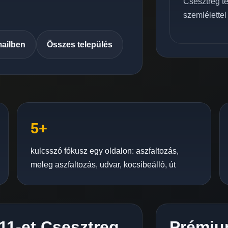
Csesztreg te
szemlélettel
mailben
Összes település
5+
kulcsszó fókusz egy oldalon: aszfaltozás,
meleg aszfaltozás, udvar, kocsibeálló, út
C11-et Csesztreg
Prémiu