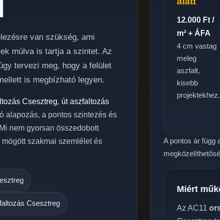
l
alatt
12.000 Ft /
m² + ÁFA
telezésre van szükség, ami
4 cm vastag
 múlva is tartja a szintet. Az
meleg
gy tervezi meg, hogy a felület
aszfalt,
ellett is megbízható legyen.
kisebb
projektekhez
altozás Csesztreg
,
út aszfaltozás
 jó alapozás, a pontos szintezés és
. Mi nem gyorsan összedobott
A pontos ár függ a
ly mögött szakmai szemlélet és
megközelíthetőség
esztreg
Miért műk
faltozás Csesztreg
Az AC11
or