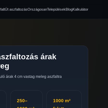
alt
Út aszfaltozás
Országosan
Települések
Blog
Kalkulátor
szfaltozás árak
reg
nduló árak 4 cm vastag meleg aszfaltra
250–
1000 m²