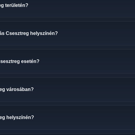
eg területén?
ozás Csesztreg helyszínén?
 Csesztreg esetén?
reg városában?
reg helyszínén?