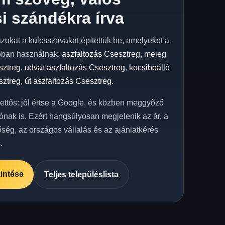
i szándékra írva
azokat a kulcsszavakat építettük be, amelyeket a
óban használnak:
aszfaltozás Csesztreg
,
meleg
sztreg
,
udvar aszfaltozás Csesztreg
,
kocsibeálló
sztreg
,
út aszfaltozás Csesztreg
.
kettős: jól értse a Google, és közben meggyőző
ónak is. Ezért hangsúlyosan megjelenik az ár, a
őség, az országos vállalás és az ajánlatkérés
.
intése
Teljes településlista