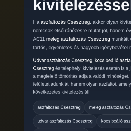
kivitelezésse
Ha
aszfaltozás Csesztreg
, akkor olyan kivi
nemcsak első ránézésre mutat jól, hanem évek
AC11
meleg aszfaltozás Csesztreg
munkáit ú
tartós, egyenletes és nagyobb igénybevétel m
Udvar aszfaltozás Csesztreg
,
kocsibeálló aszf
Csesztreg
és telephelyi kivitelezés esetén is a
a megfelelő tömörítés adja a valódi minőséget
felületet adunk át, hanem olyan aszfaltot, ame
következetes kivitelezés áll.
aszfaltozás Csesztreg
meleg aszfaltozás Cs
udvar aszfaltozás Csesztreg
kocsibeálló asz