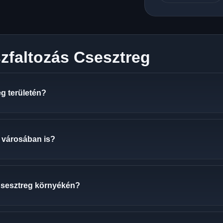
zfaltozás Csesztreg
g területén?
g városában is?
Csesztreg környékén?