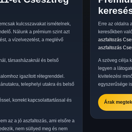
keresés
emcsak kulcsszavakat ismételnek,
Erre az oldalra 
delő. Nálunk a prémium szint azt
keresőkben val
elést, a vízelvezetést, a meglévő
aszfaltozás Cse
aszfaltozás Cse
ál, társasházaknál és belső
A szöveg célja 
legyen a látogat
alomhoz igazított rétegrenddel.
kivitelezési min
nutakra, telephelyi utakra és belső
egyszerűsége is
ssel, korrekt kapcsolattartással és
Árak megtek
em az a jó aszfaltozás, ami elsőre a
edezik, nem süllyed meg és nem