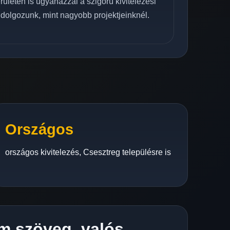
rületén is ugyanazzal a szigorú kivitelezési
 dolgozunk, mint nagyobb projektjeinknél.
Országos
országos kivitelezés, Csesztreg településre is
m szöveg, valós