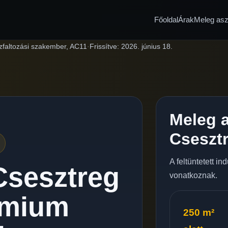
Főoldal
Árak
Meleg aszf
zfaltozási szakember, AC11
·
Frissítve:
2026. június 18.
Meleg a
Cseszt
A feltüntetett i
Csesztreg
vonatkoznak.
émium
250 m²