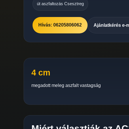
út aszfaltozás Csesztreg
Hívás: 06205806062
Ajánlatkérés e-
4 cm
megadott meleg aszfalt vastagság
Miért választják az A