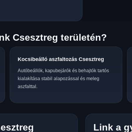
k Csesztreg területén?
Kocsibeálló aszfaltozás Csesztreg
Autóbeállók, kapubejárók és behajtók tartós
kialakítása stabil alapozással és meleg
aszfalttal.
esztreg
Link a g