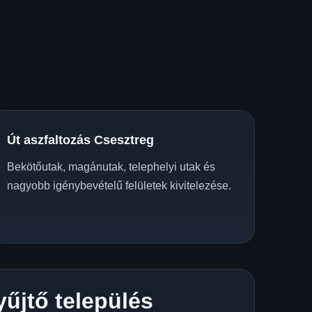
Út aszfaltozás Csesztreg
Bekötőutak, magánutak, telephelyi utak és
nagyobb igénybevételű felületek kivitelezése.
yűjtő település