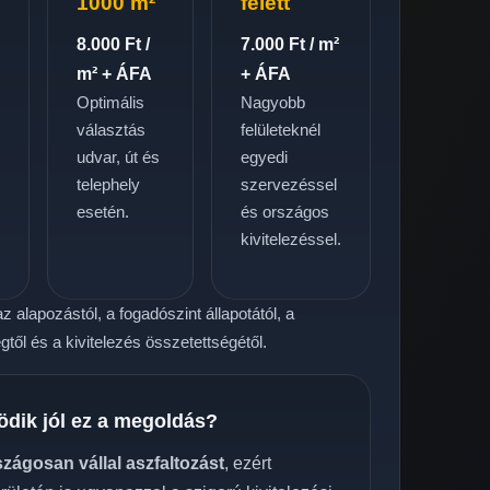
1000 m²
felett
8.000 Ft /
7.000 Ft / m²
m² + ÁFA
+ ÁFA
Optimális
Nagyobb
választás
felületeknél
udvar, út és
egyedi
telephely
szervezéssel
.
esetén.
és országos
kivitelezéssel.
z alapozástól, a fogadószint állapotától, a
től és a kivitelezés összetettségétől.
ödik jól ez a megoldás?
szágosan vállal aszfaltozást
, ezért