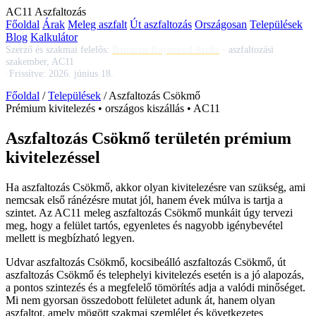
AC
11
Aszfaltozás
Főoldal
Árak
Meleg aszfalt
Út aszfaltozás
Országosan
Települések
Blog
Kalkulátor
Szerző és szakmai felelős:
Bauman Raymond Attila
·
aszfaltozási
szakember, AC11
·
Frissítve:
2026. június 18.
Főoldal
/
Települések
/
Aszfaltozás Csökmő
Prémium kivitelezés • országos kiszállás • AC11
Aszfaltozás Csökmő területén prémium
kivitelezéssel
Ha
aszfaltozás Csökmő
, akkor olyan kivitelezésre van szükség, ami
nemcsak első ránézésre mutat jól, hanem évek múlva is tartja a
szintet. Az AC11
meleg aszfaltozás Csökmő
munkáit úgy tervezi
meg, hogy a felület tartós, egyenletes és nagyobb igénybevétel
mellett is megbízható legyen.
Udvar aszfaltozás Csökmő
,
kocsibeálló aszfaltozás Csökmő
,
út
aszfaltozás Csökmő
és telephelyi kivitelezés esetén is a jó alapozás,
a pontos szintezés és a megfelelő tömörítés adja a valódi minőséget.
Mi nem gyorsan összedobott felületet adunk át, hanem olyan
aszfaltot, amely mögött szakmai szemlélet és következetes