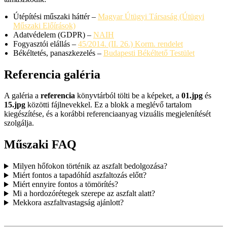
Útépítési műszaki háttér –
Magyar Útügyi Társaság (Útügyi
Műszaki Előírások)
Adatvédelem (GDPR) –
NAIH
Fogyasztói elállás –
45/2014. (II. 26.) Korm. rendelet
Békéltetés, panaszkezelés –
Budapesti Békéltető Testület
Referencia galéria
A galéria a
referencia
könyvtárból tölti be a képeket, a
01.jpg
és
15.jpg
közötti fájlnevekkel. Ez a blokk a meglévő tartalom
kiegészítése, és a korábbi referenciaanyag vizuális megjelenítését
szolgálja.
Műszaki FAQ
Milyen hőfokon történik az aszfalt bedolgozása?
Miért fontos a tapadóhíd aszfaltozás előtt?
Miért ennyire fontos a tömörítés?
Mi a hordozórétegek szerepe az aszfalt alatt?
Mekkora aszfaltvastagság ajánlott?