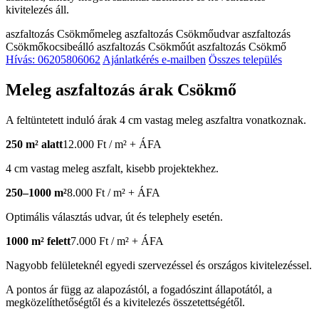
kivitelezés áll.
aszfaltozás Csökmő
meleg aszfaltozás Csökmő
udvar aszfaltozás
Csökmő
kocsibeálló aszfaltozás Csökmő
út aszfaltozás Csökmő
Hívás: 06205806062
Ajánlatkérés e-mailben
Összes település
Meleg aszfaltozás árak Csökmő
A feltüntetett induló árak 4 cm vastag meleg aszfaltra vonatkoznak.
250 m² alatt
12.000 Ft / m² + ÁFA
4 cm vastag meleg aszfalt, kisebb projektekhez.
250–1000 m²
8.000 Ft / m² + ÁFA
Optimális választás udvar, út és telephely esetén.
1000 m² felett
7.000 Ft / m² + ÁFA
Nagyobb felületeknél egyedi szervezéssel és országos kivitelezéssel.
A pontos ár függ az alapozástól, a fogadószint állapotától, a
megközelíthetőségtől és a kivitelezés összetettségétől.