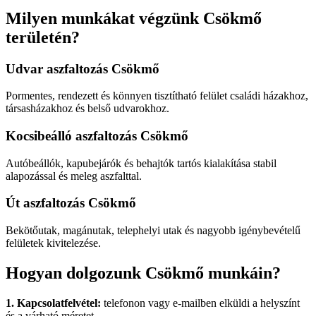
Milyen munkákat végzünk Csökmő
területén?
Udvar aszfaltozás Csökmő
Pormentes, rendezett és könnyen tisztítható felület családi házakhoz,
társasházakhoz és belső udvarokhoz.
Kocsibeálló aszfaltozás Csökmő
Autóbeállók, kapubejárók és behajtók tartós kialakítása stabil
alapozással és meleg aszfalttal.
Út aszfaltozás Csökmő
Bekötőutak, magánutak, telephelyi utak és nagyobb igénybevételű
felületek kivitelezése.
Hogyan dolgozunk Csökmő munkáin?
1. Kapcsolatfelvétel:
telefonon vagy e-mailben elküldi a helyszínt
és a várható méretet.