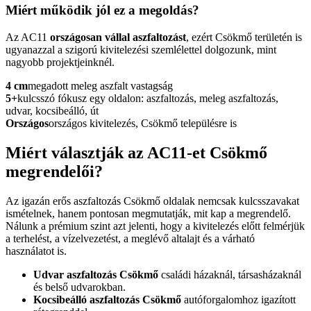
Miért működik jól ez a megoldás?
Az AC11
országosan vállal aszfaltozást
, ezért Csökmő területén is
ugyanazzal a szigorú kivitelezési szemlélettel dolgozunk, mint
nagyobb projektjeinknél.
4 cm
megadott meleg aszfalt vastagság
5+
kulcsszó fókusz egy oldalon: aszfaltozás, meleg aszfaltozás,
udvar, kocsibeálló, út
Országos
országos kivitelezés, Csökmő településre is
Miért választják az AC11-et Csökmő
megrendelői?
Az igazán erős
aszfaltozás Csökmő
oldalak nemcsak kulcsszavakat
ismételnek, hanem pontosan megmutatják, mit kap a megrendelő.
Nálunk a prémium szint azt jelenti, hogy a kivitelezés előtt felmérjük
a terhelést, a vízelvezetést, a meglévő altalajt és a várható
használatot is.
Udvar aszfaltozás Csökmő
családi házaknál, társasházaknál
és belső udvarokban.
Kocsibeálló aszfaltozás Csökmő
autóforgalomhoz igazított