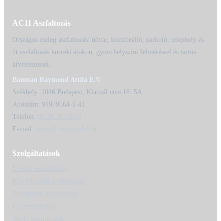
AC11 Aszfaltozás
Országos meleg aszfaltozás: udvar, kocsibeálló, parkoló, telephely és
út aszfaltozás korrekt árakon, gyors helyszíni felméréssel és tartós
kivitelezéssel.
Bauman Raymond Attila E.V.
Székhely: 1046 Budapest, Klauzál utca 18. 5A
Adószám: 91979564-1-41
Telefon:
06 20 580 6062
E-mail:
iroda@melegaszfalt.hu
Szolgáltatások
Udvar aszfaltozás
Kocsibeálló aszfaltozás
Telephely aszfaltozás
Út aszfaltozás
Járda aszfaltozás