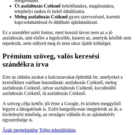
rétegrenddel.
Út aszfaltozás Csökmő
bekötőutakra, magánutakra,
telephelyi utakra és belső úthálózatra.
Meleg aszfaltozás Csökmő
gyors szervezéssel, korrekt
kapcsolattartással és átlátható ajánlatadással.
Ez a szemlélet azért fontos, mert hosszú távon nem az a jó
aszfaltozás, ami elsőre a legolcsóbb, hanem az, amelyik később sem
repedezik, nem süllyed meg és nem okoz újabb költséget.
Prémium szöveg, valós keresési
szándékra írva
Erre az oldalra azokat a kulcsszavakat építettük be, amelyeket a
keresőkben valóban használnak:
aszfaltozás Csökmő
,
meleg
aszfaltozás Csökmő
,
udvar aszfaltozás Csökmő
,
kocsibeálló
aszfaltozás Csökmő
,
út aszfaltozás Csökmő
.
A szöveg célja kettős: jól értse a Google, és közben meggyőző
legyen a látogatónak is. Ezért hangsúlyosan megjelenik az ár, a
kivitelezési minőség, az országos vállalás és az ajánlatkérés
egyszerűsége is.
Árak megtekintése
Teljes településlista