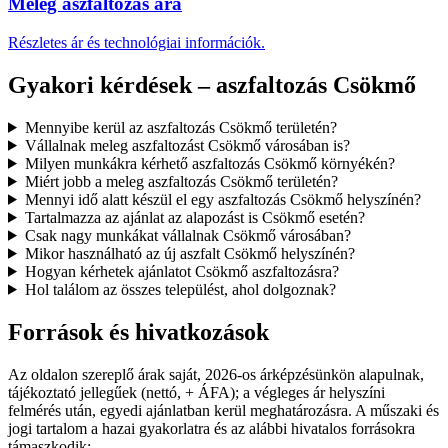
Meleg aszfaltozás ára
Részletes ár és technológiai információk.
Gyakori kérdések – aszfaltozás Csökmő
Mennyibe kerül az aszfaltozás Csökmő területén?
Vállalnak meleg aszfaltozást Csökmő városában is?
Milyen munkákra kérhető aszfaltozás Csökmő környékén?
Miért jobb a meleg aszfaltozás Csökmő területén?
Mennyi idő alatt készül el egy aszfaltozás Csökmő helyszínén?
Tartalmazza az ajánlat az alapozást is Csökmő esetén?
Csak nagy munkákat vállalnak Csökmő városában?
Mikor használható az új aszfalt Csökmő helyszínén?
Hogyan kérhetek ajánlatot Csökmő aszfaltozásra?
Hol találom az összes települést, ahol dolgoznak?
Források és hivatkozások
Az oldalon szereplő árak saját, 2026-os árképzésünkön alapulnak,
tájékoztató jellegűek (nettó, + ÁFA); a végleges ár helyszíni
felmérés után, egyedi ajánlatban kerül meghatározásra. A műszaki és
jogi tartalom a hazai gyakorlatra és az alábbi hivatalos forrásokra
támaszkodik: