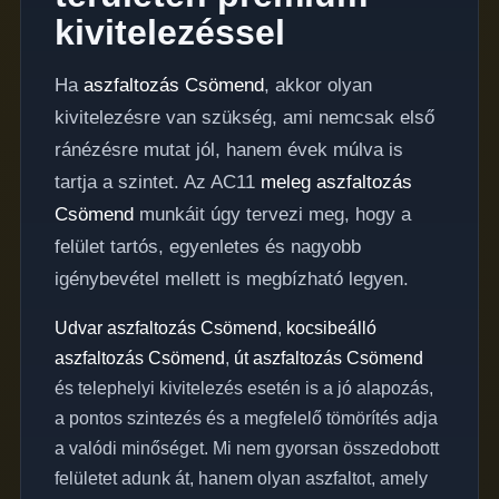
kivitelezéssel
Ha
aszfaltozás Csömend
, akkor olyan
kivitelezésre van szükség, ami nemcsak első
ránézésre mutat jól, hanem évek múlva is
tartja a szintet. Az AC11
meleg aszfaltozás
Csömend
munkáit úgy tervezi meg, hogy a
felület tartós, egyenletes és nagyobb
igénybevétel mellett is megbízható legyen.
Udvar aszfaltozás Csömend
,
kocsibeálló
aszfaltozás Csömend
,
út aszfaltozás Csömend
és telephelyi kivitelezés esetén is a jó alapozás,
a pontos szintezés és a megfelelő tömörítés adja
a valódi minőséget. Mi nem gyorsan összedobott
felületet adunk át, hanem olyan aszfaltot, amely