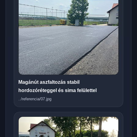
Magánút aszfaltozás stabil
hordozóréteggel és sima felülettel
../referencia/07.jpg