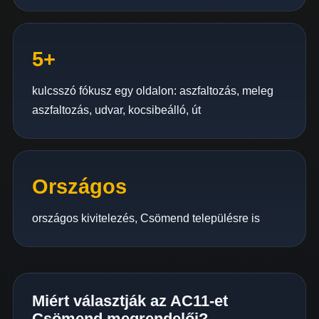
5+
kulcsszó fókusz egy oldalon: aszfaltozás, meleg
aszfaltozás, udvar, kocsibeálló, út
Országos
országos kivitelezés, Csömend településre is
Miért választják az AC11-et
Csömend megrendelői?