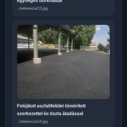
egységes burkolattal
../referencia/13.jpg
Felújított aszfaltfelület tömörített
szerkezettel és tiszta átadással
../referencia/14.jpg