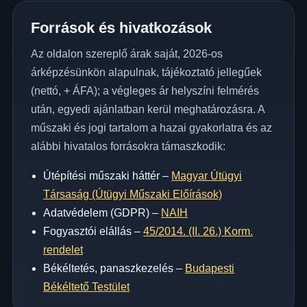
Források és hivatkozások
Az oldalon szereplő árak saját, 2026-os
árképzésünkön alapulnak, tájékoztató jellegűek
(nettó, + ÁFA); a végleges ár helyszíni felmérés
után, egyedi ajánlatban kerül meghatározásra. A
műszaki és jogi tartalom a hazai gyakorlatra és az
alábbi hivatalos forrásokra támaszkodik:
Útépítési műszaki háttér –
Magyar Útügyi
Társaság (Útügyi Műszaki Előírások)
Adatvédelem (GDPR) –
NAIH
Fogyasztói elállás –
45/2014. (II. 26.) Korm.
rendelet
Békéltetés, panaszkezelés –
Budapesti
Békéltető Testület