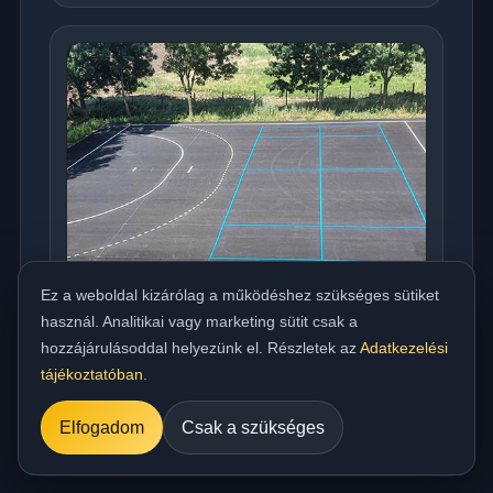
Ez a weboldal kizárólag a működéshez szükséges sütiket
használ. Analitikai vagy marketing sütit csak a
hozzájárulásoddal helyezünk el. Részletek az
Adatkezelési
Országos meleg aszfaltozás udvarra,
tájékoztatóban
.
beállóra, parkolóra és utakhoz
../referencia/15.jpg
Elfogadom
Csak a szükséges