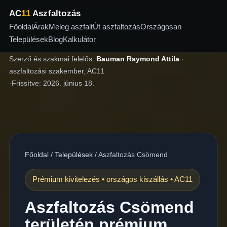
AC
11
Aszfaltozás
Főoldal
Árak
Meleg aszfalt
Út aszfaltozás
Országosan
Települések
Blog
Kalkulátor
Szerző és szakmai felelős:
Bauman Raymond Attila
·
aszfaltozási szakember, AC11
·
Frissítve:
2026. június 18.
Főoldal
/
Települések
/
Aszfaltozás Csömend
Prémium kivitelezés • országos kiszállás • AC11
Aszfaltozás Csömend
területén prémium