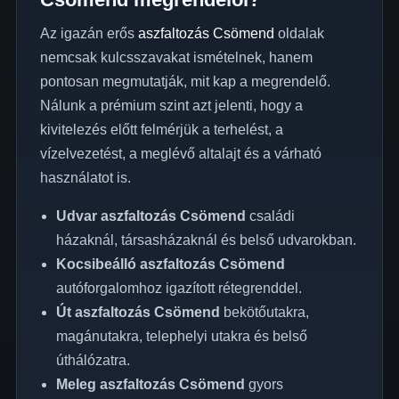
Az igazán erős
aszfaltozás Csömend
oldalak
nemcsak kulcsszavakat ismételnek, hanem
pontosan megmutatják, mit kap a megrendelő.
Nálunk a prémium szint azt jelenti, hogy a
kivitelezés előtt felmérjük a terhelést, a
vízelvezetést, a meglévő altalajt és a várható
használatot is.
Udvar aszfaltozás Csömend
családi
házaknál, társasházaknál és belső udvarokban.
Kocsibeálló aszfaltozás Csömend
autóforgalomhoz igazított rétegrenddel.
Út aszfaltozás Csömend
bekötőutakra,
magánutakra, telephelyi utakra és belső
úthálózatra.
Meleg aszfaltozás Csömend
gyors