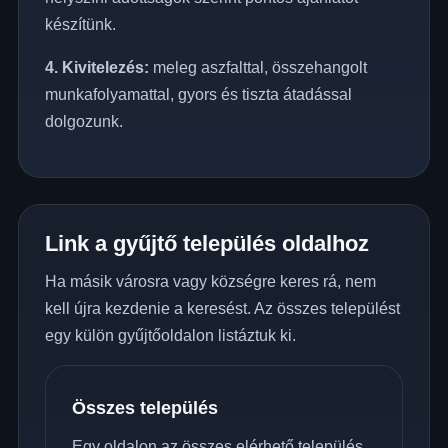
készítünk.
4. Kivitelezés:
meleg aszfalttal, összehangolt
munkafolyamattal, gyors és tiszta átadással
dolgozunk.
Link a gyűjtő település oldalhoz
Ha másik városra vagy községre keres rá, nem
kell újra kezdenie a keresést. Az összes települést
egy külön gyűjtőoldalon listáztuk ki.
Összes település
Egy oldalon az összes elérhető település