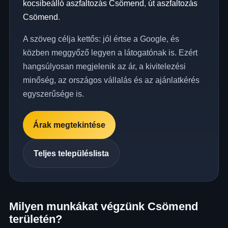
kocsibeálló aszfaltozás Csömend
,
út aszfaltozás
Csömend
.
A szöveg célja kettős: jól értse a Google, és
közben meggyőző legyen a látogatónak is. Ezért
hangsúlyosan megjelenik az ár, a kivitelezési
minőség, az országos vállalás és az ajánlatkérés
egyszerűsége is.
Árak megtekintése
Teljes településlista
Milyen munkákat végzünk Csömend
területén?