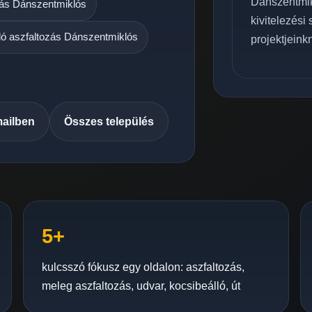
Dánszentmikl
zás Dánszentmiklós
kivitelezési
ló aszfaltozás Dánszentmiklós
projektjeinkn
mailben
Összes település
5+
kulcsszó fókusz egy oldalon: aszfaltozás,
meleg aszfaltozás, udvar, kocsibeálló, út