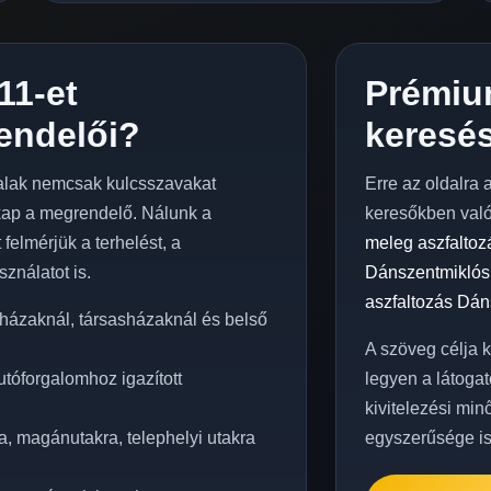
11-et
Prémiu
endelői?
keresés
alak nemcsak kulcsszavakat
Erre az oldalra 
kap a megrendelő. Nálunk a
keresőkben val
 felmérjük a terhelést, a
meleg aszfalto
sználatot is.
Dánszentmiklós
aszfaltozás Dán
házaknál, társasházaknál és belső
A szöveg célja 
tóforgalomhoz igazított
legyen a látogat
kivitelezési min
, magánutakra, telephelyi utakra
egyszerűsége is