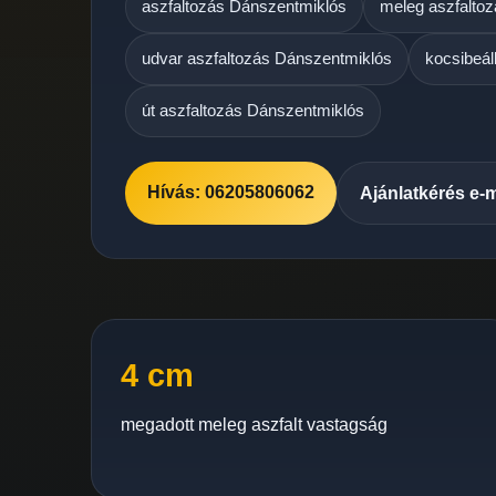
aszfaltozás Dánszentmiklós
meleg aszfalto
udvar aszfaltozás Dánszentmiklós
kocsibeál
út aszfaltozás Dánszentmiklós
Hívás: 06205806062
Ajánlatkérés e-
4 cm
megadott meleg aszfalt vastagság