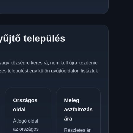
yűjtő település
z
vagy községre keres rá, nem kell újra kezdenie
zes települést egy külön gyűjtőoldalon listáztuk
Országos
Meleg
oldal
aszfaltozás
ára
Átfogó oldal
az országos
Részletes ár