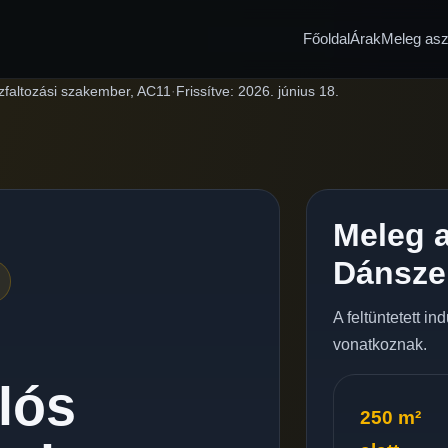
Főoldal
Árak
Meleg aszf
zfaltozási szakember, AC11
·
Frissítve:
2026. június 18.
Meleg a
Dánsze
A feltüntetett i
vonatkoznak.
lós
250 m²