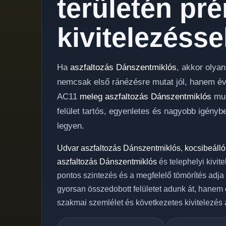
területén pr
kivitelezésse
Ha
aszfaltozás Dánszentmiklós
, akkor olya
nemcsak első ránézésre mutat jól, hanem évek
AC11
meleg aszfaltozás Dánszentmiklós
mun
felület tartós, egyenletes és nagyobb igényb
legyen.
Udvar aszfaltozás Dánszentmiklós
,
kocsibeálló
aszfaltozás Dánszentmiklós
és telephelyi kivit
pontos szintezés és a megfelelő tömörítés adja
gyorsan összedobott felületet adunk át, hanem 
szakmai szemlélet és következetes kivitelezés á