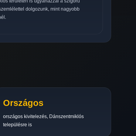
ós területén is ugyanazzal a szigorú
 szemlélettel dolgozunk, mint nagyobb
él.
Országos
országos kivitelezés, Dánszentmiklós
településre is