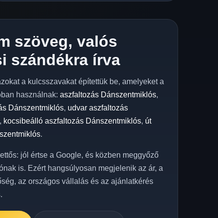
m szöveg, valós
i szándékra írva
azokat a kulcsszavakat építettük be, amelyeket a
óban használnak:
aszfaltozás Dánszentmiklós
,
zás Dánszentmiklós
,
udvar aszfaltozás
,
kocsibeálló aszfaltozás Dánszentmiklós
,
út
szentmiklós
.
kettős: jól értse a Google, és közben meggyőző
ónak is. Ezért hangsúlyosan megjelenik az ár, a
őség, az országos vállalás és az ajánlatkérés
.