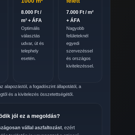
1000 m²
felett
8.000 Ft /
7.000 Ft / m²
m² + ÁFA
+ ÁFA
Optimális
Nagyobb
választás
felületeknél
udvar, út és
egyedi
telephely
szervezéssel
.
esetén.
és országos
kivitelezéssel.
z alapozástól, a fogadószint állapotától, a
től és a kivitelezés összetettségétől.
ödik jól ez a megoldás?
szágosan vállal aszfaltozást
, ezért