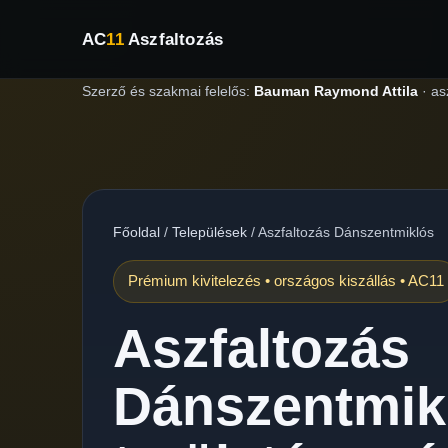
AC
11
Aszfaltozás
Szerző és szakmai felelős:
Bauman Raymond Attila
·
as
Főoldal
/
Települések
/
Aszfaltozás Dánszentmiklós
Prémium kivitelezés • országos kiszállás • AC11
Aszfaltozás
Dánszentmik