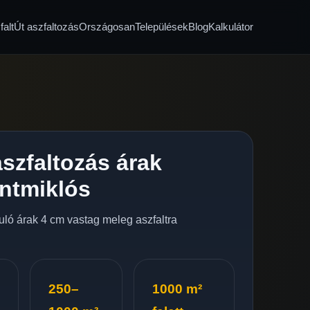
alt
Út aszfaltozás
Országosan
Települések
Blog
Kalkulátor
szfaltozás árak
ntmiklós
nduló árak 4 cm vastag meleg aszfaltra
250–
1000 m²