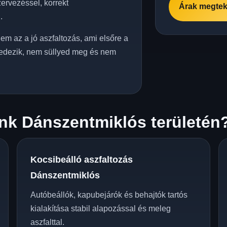
ervezéssel, korrekt
Árak megtek
.
em az a jó aszfaltozás, ami elsőre a
edezik, nem süllyed meg és nem
nk Dánszentmiklós területén
Kocsibeálló aszfaltozás
Dánszentmiklós
Autóbeállók, kapubejárók és behajtók tartós
kialakítása stabil alapozással és meleg
aszfalttal.