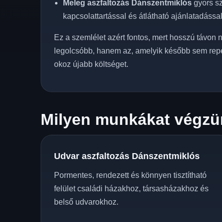
Meleg aszfaltozás Dánszentmiklós
gyors sz
kapcsolattartással és átlátható ajánlatadással
Ez a szemlélet azért fontos, mert hosszú távon n
legolcsóbb, hanem az, amelyik később sem rep
okoz újabb költséget.
Milyen munkákat végzü
Udvar aszfaltozás Dánszentmiklós
Pormentes, rendezett és könnyen tisztítható
felület családi házakhoz, társasházakhoz és
belső udvarokhoz.