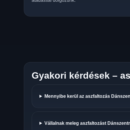
átadással dolgozunk.
Gyakori kérdések – a
Mennyibe kerül az aszfaltozás Dánszen
Vállalnak meleg aszfaltozást Dánszent