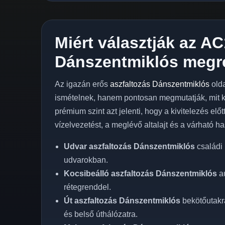
Miért választják az AC
Dánszentmiklós megr
Az igazán erős
aszfaltozás Dánszentmiklós
old
ismételnek, hanem pontosan megmutatják, mit 
prémium szint azt jelenti, hogy a kivitelezés előtt
vízelvezetést, a meglévő altalajt és a várható ha
Udvar aszfaltozás Dánszentmiklós
családi 
udvarokban.
Kocsibeálló aszfaltozás Dánszentmiklós
au
rétegrenddel.
Út aszfaltozás Dánszentmiklós
bekötőutakra
és belső úthálózatra.