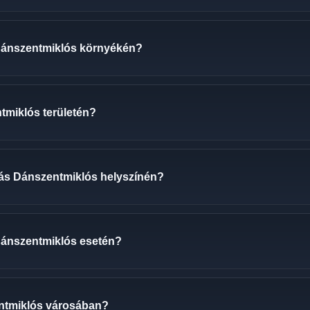
 Dánszentmiklós környékén?
tmiklós területén?
ozás Dánszentmiklós helyszínén?
 Dánszentmiklós esetén?
ntmiklós városában?