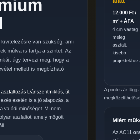
émium
alatt
12.000 Ft /
l
m² + ÁFA
4 cm vastag
meleg
n kivitelezésre van szükség, ami
aszfalt,
 múlva is tartja a szintet. Az
kisebb
káit úgy tervezi meg, hogy a
projektekhez
evétel mellett is megbízható
A pontos ár függ a
 aszfaltozás Dánszentmiklós
,
út
megközelíthetőség
elezés esetén is a jó alapozás, a
 a valódi minőséget. Mi nem
olyan aszfaltot, amely mögött
Miért műk
ll.
Az AC11
or