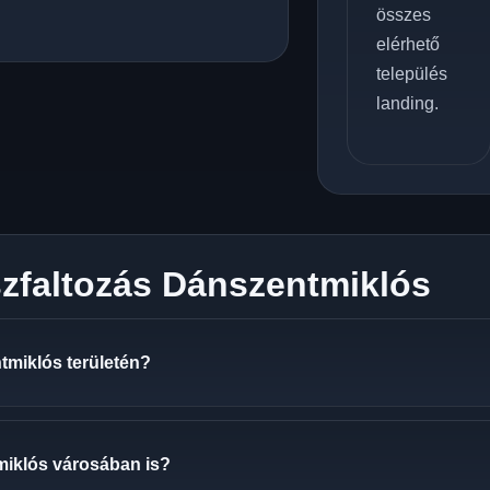
összes
elérhető
település
landing.
szfaltozás Dánszentmiklós
tmiklós területén?
miklós városában is?