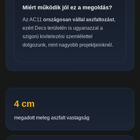
Miért működik jól ez a megoldás?
Az AC11
országosan vállal aszfaltozást
,
ezért Decs területén is ugyanazzal a
szigorú kivitelezési szemlélettel
dolgozunk, mint nagyobb projektjeinknél.
4 cm
megadott meleg aszfalt vastagság