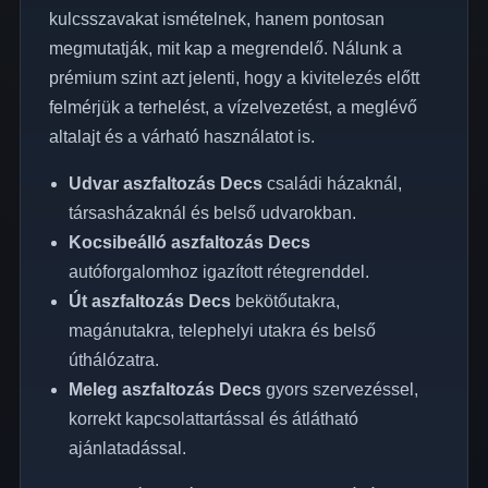
kulcsszavakat ismételnek, hanem pontosan
megmutatják, mit kap a megrendelő. Nálunk a
prémium szint azt jelenti, hogy a kivitelezés előtt
felmérjük a terhelést, a vízelvezetést, a meglévő
altalajt és a várható használatot is.
Udvar aszfaltozás Decs
családi házaknál,
társasházaknál és belső udvarokban.
Kocsibeálló aszfaltozás Decs
autóforgalomhoz igazított rétegrenddel.
Út aszfaltozás Decs
bekötőutakra,
magánutakra, telephelyi utakra és belső
úthálózatra.
Meleg aszfaltozás Decs
gyors szervezéssel,
korrekt kapcsolattartással és átlátható
ajánlatadással.