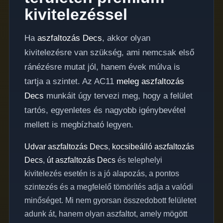
kivitelezéssel
Ha
aszfaltozás Decs
, akkor olyan
kivitelezésre van szükség, ami nemcsak első
ránézésre mutat jól, hanem évek múlva is
tartja a szintet. Az AC11
meleg aszfaltozás
Decs
munkáit úgy tervezi meg, hogy a felület
tartós, egyenletes és nagyobb igénybevétel
mellett is megbízható legyen.
Udvar aszfaltozás Decs
,
kocsibeálló aszfaltozás
Decs
,
út aszfaltozás Decs
és telephelyi
kivitelezés esetén is a jó alapozás, a pontos
szintezés és a megfelelő tömörítés adja a valódi
minőséget. Mi nem gyorsan összedobott felületet
adunk át, hanem olyan aszfaltot, amely mögött