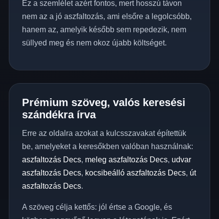
Ez a szemlélet azért fontos, mert hosszú távon
nem az a jó aszfaltozás, ami elsőre a legolcsóbb,
hanem az, amelyik később sem repedezik, nem
süllyed meg és nem okoz újabb költséget.
Prémium szöveg, valós keresési
szándékra írva
Erre az oldalra azokat a kulcsszavakat építettük
be, amelyeket a keresőkben valóban használnak:
aszfaltozás Decs
,
meleg aszfaltozás Decs
,
udvar
aszfaltozás Decs
,
kocsibeálló aszfaltozás Decs
,
út
aszfaltozás Decs
.
A szöveg célja kettős: jól értse a Google, és