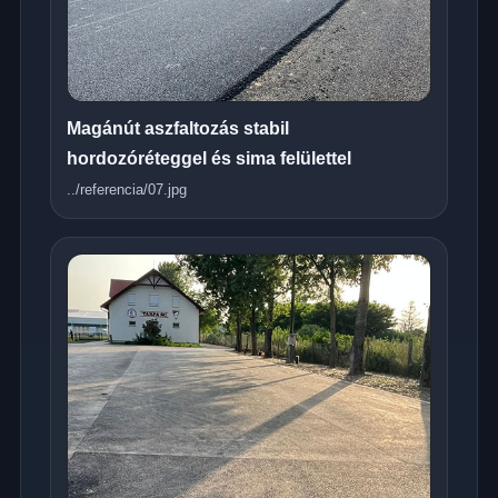
Magánút aszfaltozás stabil
hordozóréteggel és sima felülettel
../referencia/07.jpg