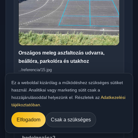
Országos meleg aszfaltozás udvarra,
beállóra, parkolóra és utakhoz
../referencia/15.jpg
Ez a weboldal kizárólag a működéshez szükséges sütiket
használ. Analitikai vagy marketing sütit csak a
hozzájárulásoddal helyezünk el. Részletek az
Adatkezelési
tájékoztatóban
.
Műszaki FAQ
Elfogadom
Csak a szükséges
Milyen hőfokon történik az aszfalt
bedolgozása?