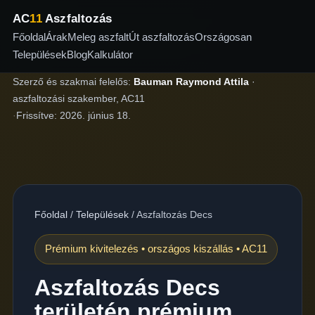
AC
11
Aszfaltozás
Főoldal
Árak
Meleg aszfalt
Út aszfaltozás
Országosan
Települések
Blog
Kalkulátor
Szerző és szakmai felelős:
Bauman Raymond Attila
·
aszfaltozási szakember, AC11
·
Frissítve:
2026. június 18.
Főoldal
/
Települések
/
Aszfaltozás Decs
Prémium kivitelezés • országos kiszállás • AC11
Aszfaltozás Decs
területén prémium