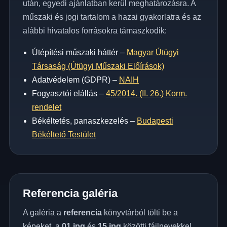
után, egyedi ajánlatban kerül meghatározásra. A
műszaki és jogi tartalom a hazai gyakorlatra és az
alábbi hivatalos forrásokra támaszkodik:
Útépítési műszaki háttér –
Magyar Útügyi
Társaság (Útügyi Műszaki Előírások)
Adatvédelem (GDPR) –
NAIH
Fogyasztói elállás –
45/2014. (II. 26.) Korm.
rendelet
Békéltetés, panaszkezelés –
Budapesti
Békéltető Testület
Referencia galéria
A galéria a
referencia
könyvtárból tölti be a
képeket, a
01.jpg
és
15.jpg
közötti fájlnevekkel.