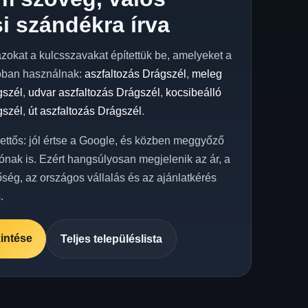
i szándékra írva
azokat a kulcsszavakat építettük be, amelyeket a
óban használnak:
aszfaltozás Drágszél
,
meleg
gszél
,
udvar aszfaltozás Drágszél
,
kocsibeálló
gszél
,
út aszfaltozás Drágszél
.
kettős: jól értse a Google, és közben meggyőző
ónak is. Ezért hangsúlyosan megjelenik az ár, a
őség, az országos vállalás és az ajánlatkérés
.
intése
Teljes településlista