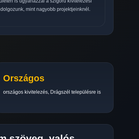
ületén is ugyanazzal a szigorú kivitelezési
 dolgozunk, mint nagyobb projektjeinknél.
Országos
országos kivitelezés, Drágszél településre is
m szöveg, valós