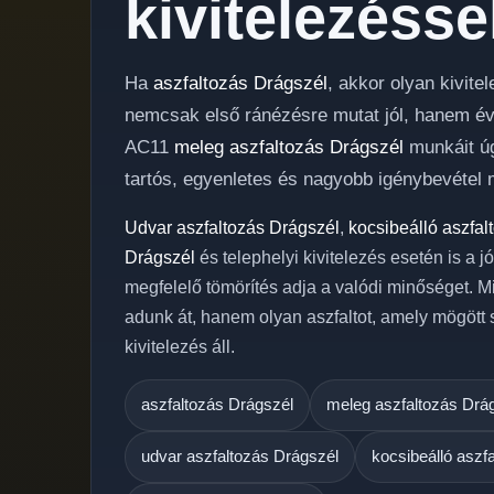
kivitelezésse
Ha
aszfaltozás Drágszél
, akkor olyan kivit
nemcsak első ránézésre mutat jól, hanem évek
AC11
meleg aszfaltozás Drágszél
munkáit úg
tartós, egyenletes és nagyobb igénybevétel m
Udvar aszfaltozás Drágszél
,
kocsibeálló aszfal
Drágszél
és telephelyi kivitelezés esetén is a j
megfelelő tömörítés adja a valódi minőséget. M
adunk át, hanem olyan aszfaltot, amely mögött
kivitelezés áll.
aszfaltozás Drágszél
meleg aszfaltozás Drá
udvar aszfaltozás Drágszél
kocsibeálló aszf