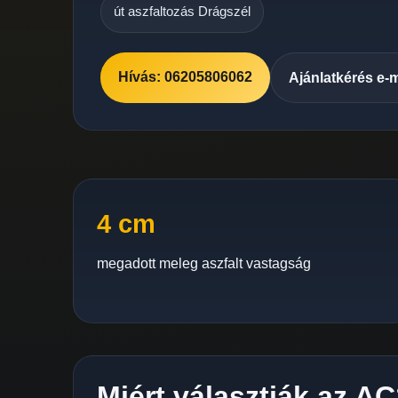
út aszfaltozás Drágszél
Hívás: 06205806062
Ajánlatkérés e-
4 cm
megadott meleg aszfalt vastagság
Miért választják az AC