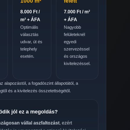
1000 m²
felett
8.000 Ft /
7.000 Ft / m²
m² + ÁFA
+ ÁFA
Optimális
Nagyobb
választás
felületeknél
udvar, út és
egyedi
telephely
szervezéssel
.
esetén.
és országos
kivitelezéssel.
z alapozástól, a fogadószint állapotától, a
től és a kivitelezés összetettségétől.
ödik jól ez a megoldás?
szágosan vállal aszfaltozást
, ezért