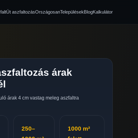
alt
Út aszfaltozás
Országosan
Települések
Blog
Kalkulátor
szfaltozás árak
él
nduló árak 4 cm vastag meleg aszfaltra
250–
1000 m²