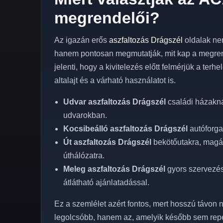
megrendelői?
Az igazán erős
aszfaltozás Drágszél
oldalak ne
hanem pontosan megmutatják, mit kap a megren
jelenti, hogy a kivitelezés előtt felmérjük a terh
altalajt és a várható használatot is.
Udvar aszfaltozás Drágszél
családi házakná
udvarokban.
Kocsibeálló aszfaltozás Drágszél
autóforga
Út aszfaltozás Drágszél
bekötőutakra, magán
úthálózatra.
Meleg aszfaltozás Drágszél
gyors szervezéss
átlátható ajánlatadással.
Ez a szemlélet azért fontos, mert hosszú távon n
legolcsóbb, hanem az, amelyik később sem rep