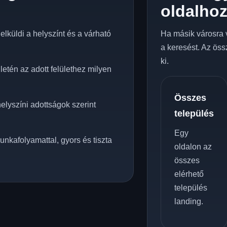
oldalho
lküldi a helyszínt és a várható
Ha másik városra 
a keresést. Az öss
ki.
etén az adott felülethez milyen
Összes
elyszíni adottságok szerint
település
Egy
unkafolyamattal, gyors és tiszta
oldalon az
összes
elérhető
település
landing.