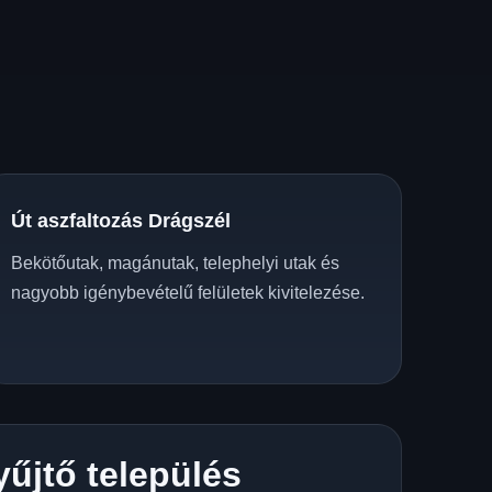
Út aszfaltozás Drágszél
Bekötőutak, magánutak, telephelyi utak és
nagyobb igénybevételű felületek kivitelezése.
yűjtő település