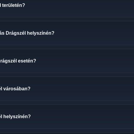
l területén?
ozás Drágszél helyszínén?
Drágszél esetén?
él városában?
él helyszínén?