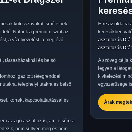
keresés
mcsak kulcsszavakat ismételnek,
Erre az oldalra 
delő. Nálunk a prémium szint azt
keresőkben val
elést, a vízelvezetést, a meglévő
aszfaltozás Drá
aszfaltozás Drá
l, társasházaknál és belső
A szöveg célja 
legyen a látogat
lomhoz igazított rétegrenddel.
kivitelezési min
utakra, telephelyi utakra és belső
egyszerűsége is
el, korrekt kapcsolattartással és
Árak megtek
em az a jó aszfaltozás, ami elsőre a
edezik, nem süllyed meg és nem