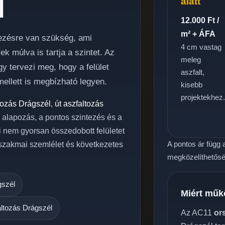
l
alatt
12.000 Ft /
m² + ÁFA
elezésre van szükség, ami
4 cm vastag
 múlva is tartja a szintet. Az
meleg
y tervezi meg, hogy a felület
aszfalt,
ellett is megbízható legyen.
kisebb
projektekhez
tozás Drágszél
,
út aszfaltozás
ó alapozás, a pontos szintezés és a
i nem gyorsan összedobott felületet
A pontos ár függ a
 szakmai szemlélet és következetes
megközelíthetőség
gszél
Miért műk
altozás Drágszél
Az AC11
or