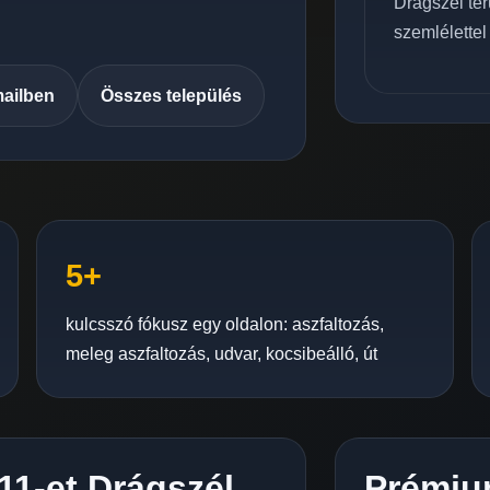
Drágszél ter
szemlélettel
mailben
Összes település
5+
kulcsszó fókusz egy oldalon: aszfaltozás,
meleg aszfaltozás, udvar, kocsibeálló, út
11-et Drágszél
Prémiu