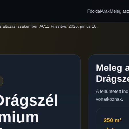
Főoldal
Árak
Meleg aszf
zfaltozási szakember, AC11
·
Frissítve:
2026. június 18.
Meleg a
Drágsz
A feltüntetett i
Drágszél
vonatkoznak.
émium
250 m²