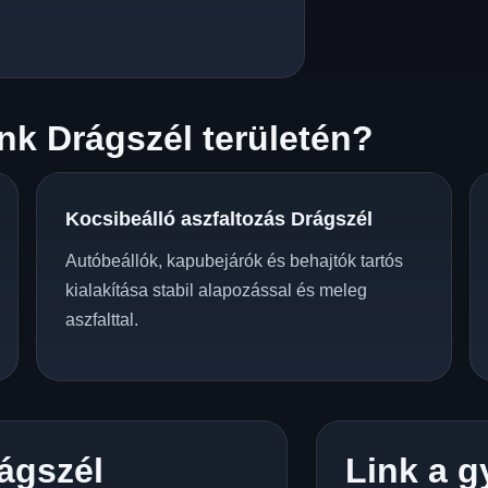
k Drágszél területén?
Kocsibeálló aszfaltozás Drágszél
Autóbeállók, kapubejárók és behajtók tartós
kialakítása stabil alapozással és meleg
aszfalttal.
ágszél
Link a g