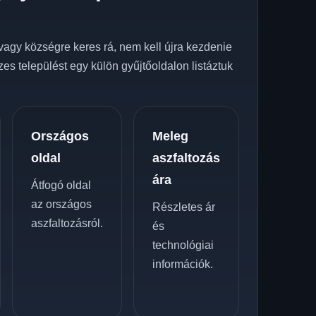
z
vagy községre keres rá, nem kell újra kezdenie
zes települést egy külön gyűjtőoldalon listáztuk
Országos
Meleg
oldal
aszfaltozás
ára
Átfogó oldal
az országos
Részletes ár
aszfaltozásról.
és
technológiai
információk.