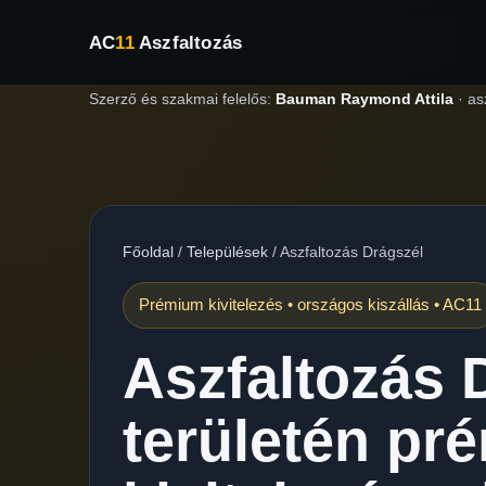
AC
11
Aszfaltozás
Szerző és szakmai felelős:
Bauman Raymond Attila
·
as
Főoldal
/
Települések
/
Aszfaltozás Drágszél
Prémium kivitelezés • országos kiszállás • AC11
Aszfaltozás 
területén pr