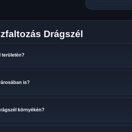
zfaltozás Drágszél
 területén?
városában is?
Drágszél környékén?