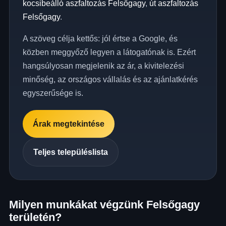
kocsibeálló aszfaltozás Felsőgagy
,
út aszfaltozás
Felsőgagy
.
A szöveg célja kettős: jól értse a Google, és
közben meggyőző legyen a látogatónak is. Ezért
hangsúlyosan megjelenik az ár, a kivitelezési
minőség, az országos vállalás és az ajánlatkérés
egyszerűsége is.
Árak megtekintése
Teljes településlista
Milyen munkákat végzünk Felsőgagy
területén?