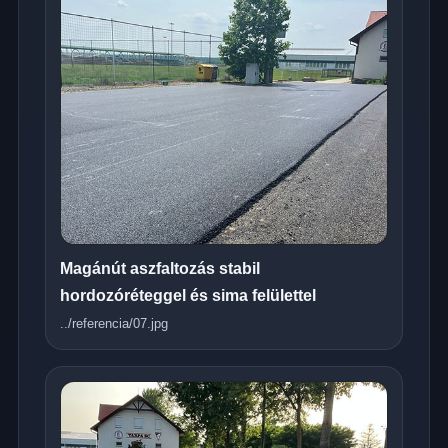
Magánút aszfaltozás stabil
hordozóréteggel és sima felülettel
../referencia/07.jpg