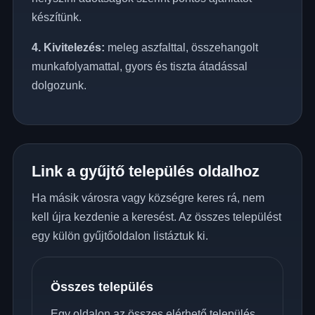
készítünk.
4. Kivitelezés:
meleg aszfalttal, összehangolt
munkafolyamattal, gyors és tiszta átadással
dolgozunk.
Link a gyűjtő település oldalhoz
Ha másik városra vagy községre keres rá, nem
kell újra kezdenie a keresést. Az összes települést
egy külön gyűjtőoldalon listáztuk ki.
Összes település
Egy oldalon az összes elérhető település