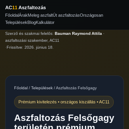
AC
11
Aszfaltozás
Főoldal
Árak
Meleg aszfalt
Út aszfaltozás
Országosan
Települések
Blog
Kalkulátor
Szerző és szakmai felelős:
Bauman Raymond Attila
·
aszfaltozási szakember, AC11
·
Frissítve:
2026. június 18.
Főoldal
/
Települések
/
Aszfaltozás Felsőgagy
Prémium kivitelezés • országos kiszállás • AC11
Aszfaltozás Felsőgagy
területén prémium