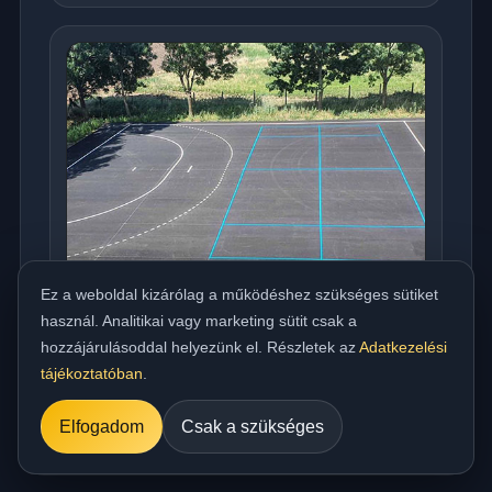
Ez a weboldal kizárólag a működéshez szükséges sütiket
használ. Analitikai vagy marketing sütit csak a
hozzájárulásoddal helyezünk el. Részletek az
Adatkezelési
Országos meleg aszfaltozás udvarra,
tájékoztatóban
.
beállóra, parkolóra és utakhoz
../referencia/15.jpg
Elfogadom
Csak a szükséges