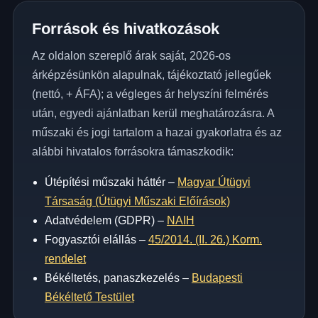
Források és hivatkozások
Az oldalon szereplő árak saját, 2026-os
árképzésünkön alapulnak, tájékoztató jellegűek
(nettó, + ÁFA); a végleges ár helyszíni felmérés
után, egyedi ajánlatban kerül meghatározásra. A
műszaki és jogi tartalom a hazai gyakorlatra és az
alábbi hivatalos forrásokra támaszkodik:
Útépítési műszaki háttér –
Magyar Útügyi
Társaság (Útügyi Műszaki Előírások)
Adatvédelem (GDPR) –
NAIH
Fogyasztói elállás –
45/2014. (II. 26.) Korm.
rendelet
Békéltetés, panaszkezelés –
Budapesti
Békéltető Testület