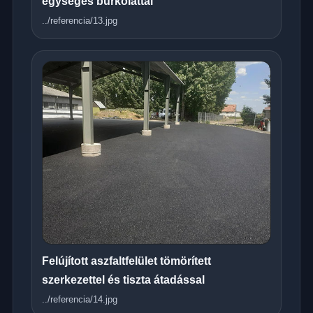
egységes burkolattal
../referencia/13.jpg
Felújított aszfaltfelület tömörített
szerkezettel és tiszta átadással
../referencia/14.jpg