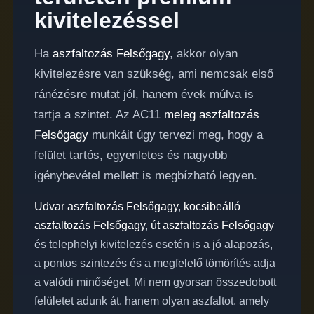
kivitelezéssel
Ha
aszfaltozás Felsőgagy
, akkor olyan
kivitelezésre van szükség, ami nemcsak első
ránézésre mutat jól, hanem évek múlva is
tartja a szintet. Az AC11
meleg aszfaltozás
Felsőgagy
munkáit úgy tervezi meg, hogy a
felület tartós, egyenletes és nagyobb
igénybevétel mellett is megbízható legyen.
Udvar aszfaltozás Felsőgagy
,
kocsibeálló
aszfaltozás Felsőgagy
,
út aszfaltozás Felsőgagy
és telephelyi kivitelezés esetén is a jó alapozás,
a pontos szintezés és a megfelelő tömörítés adja
a valódi minőséget. Mi nem gyorsan összedobott
felületet adunk át, hanem olyan aszfaltot, amely