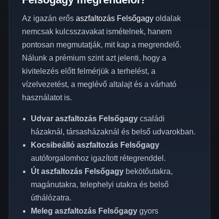
Az igazán erős
aszfaltozás Felsőgagy
oldalak
nemcsak kulcsszavakat ismételnek, hanem
pontosan megmutatják, mit kap a megrendelő.
Nálunk a prémium szint azt jelenti, hogy a
kivitelezés előtt felmérjük a terhelést, a
vízelvezetést, a meglévő altalajt és a várható
használatot is.
Udvar aszfaltozás Felsőgagy
családi
házaknál, társasházaknál és belső udvarokban.
Kocsibeálló aszfaltozás Felsőgagy
autóforgalomhoz igazított rétegrenddel.
Út aszfaltozás Felsőgagy
bekötőutakra,
magánutakra, telephelyi utakra és belső
úthálózatra.
Meleg aszfaltozás Felsőgagy
gyors