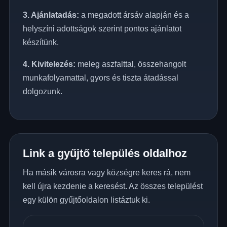
3. Ajánlatadás:
a megadott ársáv alapján és a
helyszíni adottságok szerint pontos ajánlatot
készítünk.
4. Kivitelezés:
meleg aszfalttal, összehangolt
munkafolyamattal, gyors és tiszta átadással
dolgozunk.
Link a gyűjtő település oldalhoz
Ha másik városra vagy községre keres rá, nem
kell újra kezdenie a keresést. Az összes települést
egy külön gyűjtőoldalon listáztuk ki.