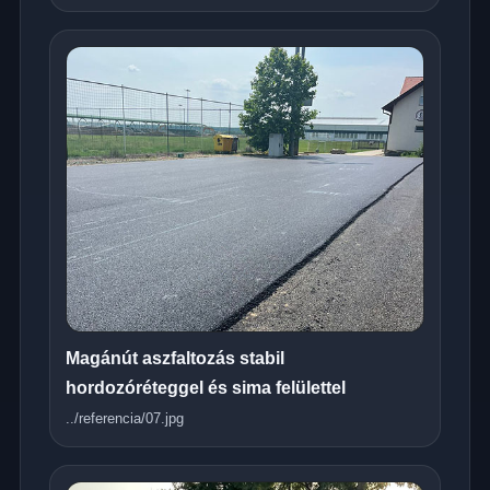
Magánút aszfaltozás stabil
hordozóréteggel és sima felülettel
../referencia/07.jpg