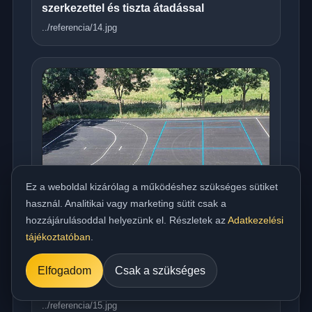
szerkezettel és tiszta átadással
../referencia/14.jpg
Ez a weboldal kizárólag a működéshez szükséges sütiket
használ. Analitikai vagy marketing sütit csak a
hozzájárulásoddal helyezünk el. Részletek az
Adatkezelési
tájékoztatóban
.
Országos meleg aszfaltozás udvarra,
Elfogadom
Csak a szükséges
beállóra, parkolóra és utakhoz
../referencia/15.jpg