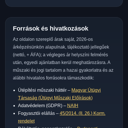
Források és hivatkozások
Az oldalon szereplő árak saját, 2026-os
árképzésünkön alapulnak, tájékoztató jellegűek
(nettó, + ÁFA); a végleges ár helyszíni felmérés
után, egyedi ajánlatban kerül meghatározásra. A
műszaki és jogi tartalom a hazai gyakorlatra és az
alábbi hivatalos forrásokra támaszkodik:
Útépítési műszaki háttér –
Magyar Útügyi
Társaság (Útügyi Műszaki Előírások)
Adatvédelem (GDPR) –
NAIH
Fogyasztói elállás –
45/2014. (II. 26.) Korm.
rendelet