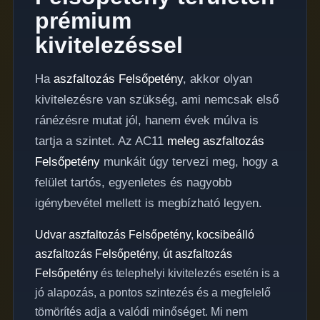
prémium
kivitelezéssel
Ha
aszfaltozás Felsőpetény
, akkor olyan
kivitelezésre van szükség, ami nemcsak első
ránézésre mutat jól, hanem évek múlva is
tartja a szintet. Az AC11
meleg aszfaltozás
Felsőpetény
munkáit úgy tervezi meg, hogy a
felület tartós, egyenletes és nagyobb
igénybevétel mellett is megbízható legyen.
Udvar aszfaltozás Felsőpetény
,
kocsibeálló
aszfaltozás Felsőpetény
,
út aszfaltozás
Felsőpetény
és telephelyi kivitelezés esetén is a
jó alapozás, a pontos szintezés és a megfelelő
tömörítés adja a valódi minőséget. Mi nem