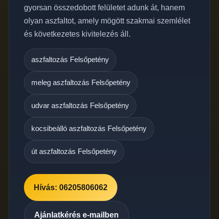
gyorsan összedobott felületet adunk át, hanem
olyan aszfaltot, amely mögött szakmai szemlélet
és következetes kivitelezés áll.
aszfaltozás Felsőpetény
meleg aszfaltozás Felsőpetény
udvar aszfaltozás Felsőpetény
kocsibeálló aszfaltozás Felsőpetény
út aszfaltozás Felsőpetény
Hívás: 06205806062
Ajánlatkérés e-mailben