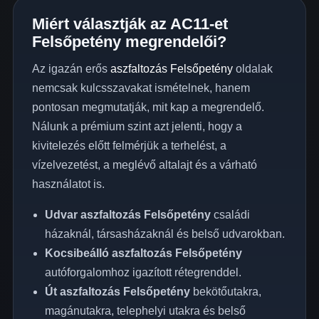
Miért választják az AC11-et
Felsőpetény megrendelői?
Az igazán erős
aszfaltozás Felsőpetény
oldalak
nemcsak kulcsszavakat ismételnek, hanem
pontosan megmutatják, mit kap a megrendelő.
Nálunk a prémium szint azt jelenti, hogy a
kivitelezés előtt felmérjük a terhelést, a
vízelvezetést, a meglévő altalajt és a várható
használatot is.
Udvar aszfaltozás Felsőpetény
családi
házaknál, társasházaknál és belső udvarokban.
Kocsibeálló aszfaltozás Felsőpetény
autóforgalomhoz igazított rétegrenddel.
Út aszfaltozás Felsőpetény
bekötőutakra,
magánutakra, telephelyi utakra és belső