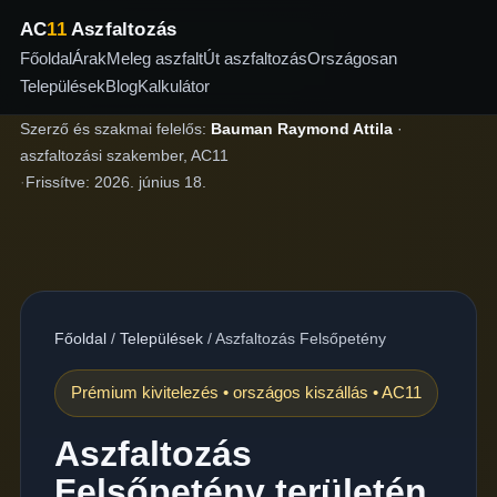
AC
11
Aszfaltozás
Főoldal
Árak
Meleg aszfalt
Út aszfaltozás
Országosan
Települések
Blog
Kalkulátor
Szerző és szakmai felelős:
Bauman Raymond Attila
·
aszfaltozási szakember, AC11
·
Frissítve:
2026. június 18.
Főoldal
/
Települések
/
Aszfaltozás Felsőpetény
Prémium kivitelezés • országos kiszállás • AC11
Aszfaltozás
Felsőpetény területén