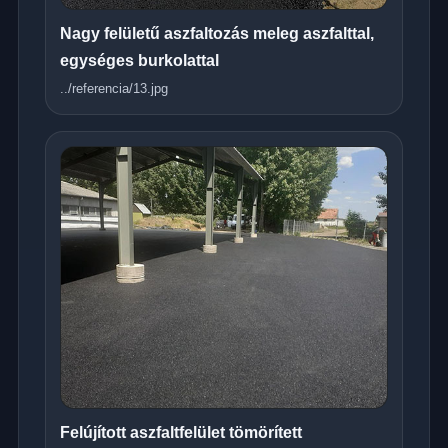
Nagy felületű aszfaltozás meleg aszfalttal,
egységes burkolattal
../referencia/13.jpg
Felújított aszfaltfelület tömörített