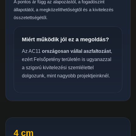
A pontos ár függ az alapozástól, a fogadószint
állapotától, a megközelíthetőségtől és a kivitelezés
összetettségétől.
Miért működik jól ez a megoldás?
Az AC11
országosan vállal aszfaltozást
,
ezért Felsőpetény területén is ugyanazzal
a szigorú kivitelezési szemlélettel
dolgozunk, mint nagyobb projektjeinknél.
4 cm