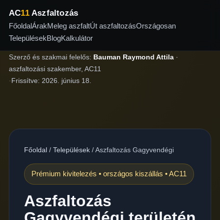
AC
11
Aszfaltozás
Főoldal
Árak
Meleg aszfalt
Út aszfaltozás
Országosan
Települések
Blog
Kalkulátor
Szerző és szakmai felelős:
Bauman Raymond Attila
·
aszfaltozási szakember, AC11
·
Frissítve:
2026. június 18.
Főoldal
/
Települések
/
Aszfaltozás Gagyvendégi
Prémium kivitelezés • országos kiszállás • AC11
Aszfaltozás
Gagyvendégi területén