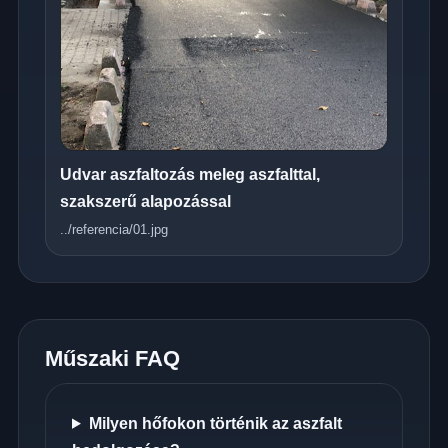
Udvar aszfaltozás meleg aszfalttal,
szakszerű alapozással
../referencia/01.jpg
Műszaki FAQ
Milyen hőfokon történik az aszfalt