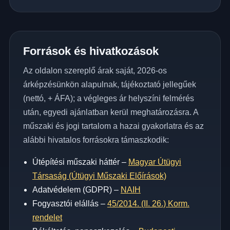
Források és hivatkozások
Az oldalon szereplő árak saját, 2026-os
árképzésünkön alapulnak, tájékoztató jellegűek
(nettó, + ÁFA); a végleges ár helyszíni felmérés
után, egyedi ajánlatban kerül meghatározásra. A
műszaki és jogi tartalom a hazai gyakorlatra és az
alábbi hivatalos forrásokra támaszkodik:
Útépítési műszaki háttér –
Magyar Útügyi
Társaság (Útügyi Műszaki Előírások)
Adatvédelem (GDPR) –
NAIH
Fogyasztói elállás –
45/2014. (II. 26.) Korm.
rendelet