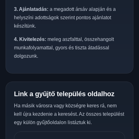
3. Ajánlatadás:
a megadott ársáv alapján és a
helyszíni adottságok szerint pontos ajánlatot
készítünk.
4. Kivitelezés:
meleg aszfalttal, összehangolt
munkafolyamattal, gyors és tiszta átadással
dolgozunk.
Link a gyűjtő település oldalhoz
Ha másik városra vagy községre keres rá, nem
kell újra kezdenie a keresést. Az összes települést
egy külön gyűjtőoldalon listáztuk ki.