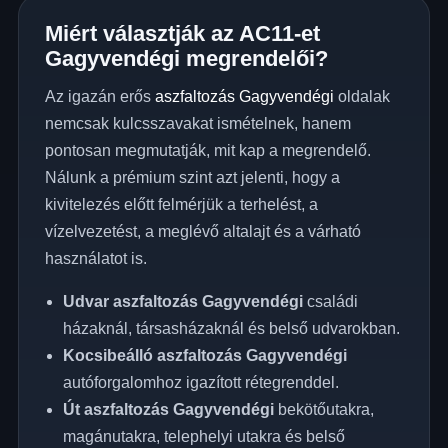
Miért választják az AC11-et
Gagyvendégi megrendelői?
Az igazán erős
aszfaltozás Gagyvendégi
oldalak
nemcsak kulcsszavakat ismételnek, hanem
pontosan megmutatják, mit kap a megrendelő.
Nálunk a prémium szint azt jelenti, hogy a
kivitelezés előtt felmérjük a terhelést, a
vízelvezetést, a meglévő altalajt és a várható
használatot is.
Udvar aszfaltozás Gagyvendégi
családi
házaknál, társasházaknál és belső udvarokban.
Kocsibeálló aszfaltozás Gagyvendégi
autóforgalomhoz igazított rétegrenddel.
Út aszfaltozás Gagyvendégi
bekötőutakra,
magánutakra, telephelyi utakra és belső