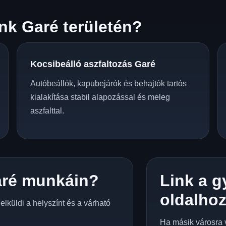
k Garé területén?
Kocsibeálló aszfaltozás Garé
Autóbeállók, kapubejárók és behajtók tartós
kialakítása stabil alapozással és meleg
aszfalttal.
ré munkáin?
Link a g
oldalho
lküldi a helyszínt és a várható
Ha másik városra 