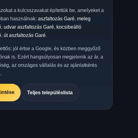
azokat a kulcsszavakat építettük be, amelyeket a
óban használnak:
aszfaltozás Garé
,
meleg
é
,
udvar aszfaltozás Garé
,
kocsibeálló
é
,
út aszfaltozás Garé
.
kettős: jól értse a Google, és közben meggyőző
ónak is. Ezért hangsúlyosan megjelenik az ár, a
őség, az országos vállalás és az ajánlatkérés
.
intése
Teljes településlista