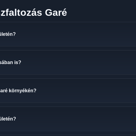
zfaltozás Garé
ületén?
osában is?
Garé környékén?
ületén?