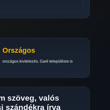
Országos
országos kivitelezés, Garé településre is
m szöveg, valós
i szándékra írva