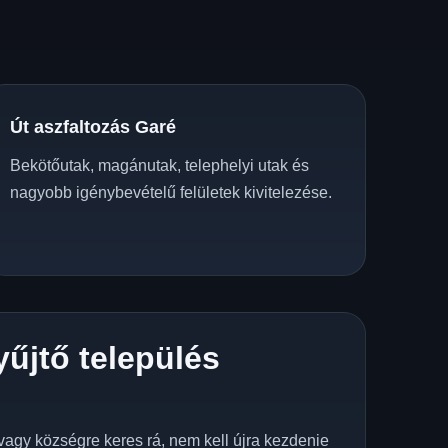
Út aszfaltozás Garé
Bekötőutak, magánutak, telephelyi utak és
nagyobb igénybevételű felületek kivitelezése.
yűjtő település
z
vagy községre keres rá, nem kell újra kezdenie