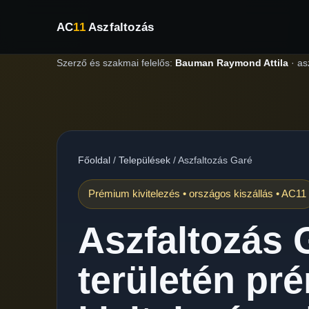
AC
11
Aszfaltozás
Szerző és szakmai felelős:
Bauman Raymond Attila
·
as
Főoldal
/
Települések
/
Aszfaltozás Garé
Prémium kivitelezés • országos kiszállás • AC11
Aszfaltozás 
területén pr