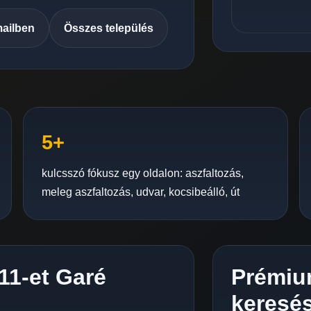
mailben
Összes település
5+
kulcsszó fókusz egy oldalon: aszfaltozás,
meleg aszfaltozás, udvar, kocsibeálló, út
11-et Garé
Prémiu
keresés