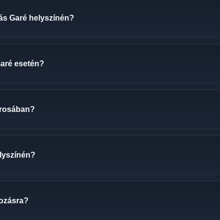
zás Garé helyszínén?
Garé esetén?
árosában?
elyszínén?
tozásra?