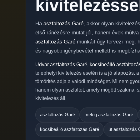
kivitelezésse
Ha
aszfaltozás Garé
, akkor olyan kivitelez
első ránézésre mutat jól, hanem évek múlva i
aszfaltozás Garé
munkáit úgy tervezi meg, ho
és nagyobb igénybevétel mellett is megbízha
Udvar aszfaltozás Garé
,
kocsibeálló aszfaltozá
telephelyi kivitelezés esetén is a jó alapozás, 
tömörítés adja a valódi minőséget. Mi nem gyor
hanem olyan aszfaltot, amely mögött szakmai s
kivitelezés áll.
aszfaltozás Garé
meleg aszfaltozás Garé
kocsibeálló aszfaltozás Garé
út aszfaltozás