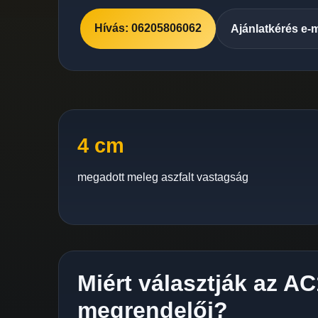
Hívás: 06205806062
Ajánlatkérés e-
4 cm
megadott meleg aszfalt vastagság
Miért választják az AC
megrendelői?