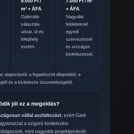
8.000 Ft /
7.000 Ft / m²
m² + ÁFA
+ ÁFA
Optimális
Nagyobb
választás
felületeknél
udvar, út és
egyedi
telephely
szervezéssel
.
esetén.
és országos
kivitelezéssel.
z alapozástól, a fogadószint állapotától, a
től és a kivitelezés összetettségétől.
ödik jól ez a megoldás?
szágosan vállal aszfaltozást
, ezért Garé
 ugyanazzal a szigorú kivitelezési
 dolgozunk, mint nagyobb projektjeinknél.