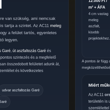
l
12.000 Ft /
m² + ÁFA
4 cm vastag
ésre van szükség, ami nemcsak
meleg
s tartja a szintet. Az AC11
meleg
aszfalt,
kisebb
gy a felület tartós, egyenletes
projektekhez
tó legyen.
s Garé
,
út aszfaltozás Garé
és
a pontos szintezés és a megfelelő
A pontos ár függ a
san összedobott felületet adunk át,
megközelíthetőség
zemlélet és következetes
Miért műk
udvar aszfaltozás Garé
Az AC11
or
területén is
 Garé
szemlélettel