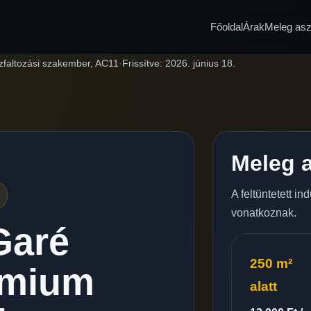
Főoldal
Árak
Meleg aszf
zfaltozási szakember, AC11
·
Frissítve:
2026. június 18.
Meleg a
A feltüntetett i
vonatkoznak.
Garé
250 m²
émium
alatt