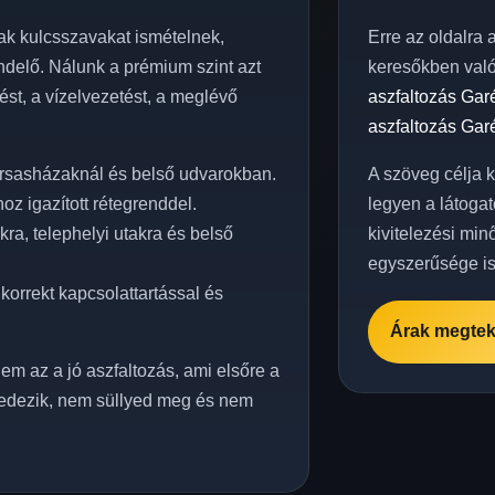
k kulcsszavakat ismételnek,
Erre az oldalra 
delő. Nálunk a prémium szint azt
keresőkben val
elést, a vízelvezetést, a meglévő
aszfaltozás Gar
aszfaltozás Gar
ársasházaknál és belső udvarokban.
A szöveg célja 
z igazított rétegrenddel.
legyen a látogat
a, telephelyi utakra és belső
kivitelezési min
egyszerűsége is
korrekt kapcsolattartással és
Árak megtek
em az a jó aszfaltozás, ami elsőre a
edezik, nem süllyed meg és nem