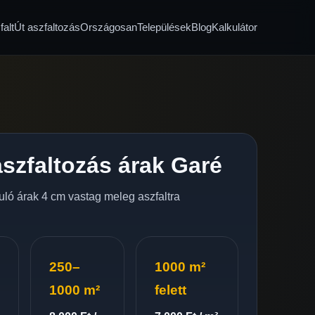
alt
Út aszfaltozás
Országosan
Települések
Blog
Kalkulátor
szfaltozás árak Garé
nduló árak 4 cm vastag meleg aszfaltra
250–
1000 m²
1000 m²
felett