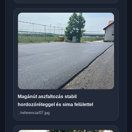
Magánút aszfaltozás stabil
hordozóréteggel és sima felülettel
../referencia/07.jpg