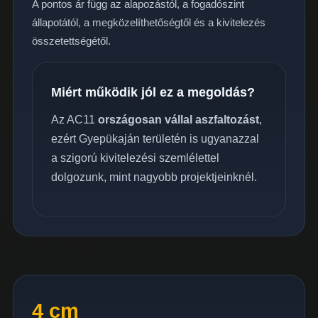
A pontos ár függ az alapozástól, a fogadószint
állapotától, a megközelíthetőségtől és a kivitelezés
összetettségétől.
Miért működik jól ez a megoldás?
Az AC11
országosan vállal aszfaltozást
,
ezért Gyepükaján területén is ugyanazzal
a szigorú kivitelezési szemlélettel
dolgozunk, mint nagyobb projektjeinknél.
4 cm