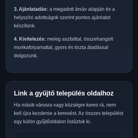
3. Ajánlatadás:
a megadott ársáv alapján és a
helyszíni adottságok szerint pontos ajánlatot
készítünk.
4. Kivitelezés:
meleg aszfalttal, összehangolt
munkafolyamattal, gyors és tiszta átadással
dolgozunk.
Link a gyűjtő település oldalhoz
Ha másik városra vagy községre keres rá, nem
kell újra kezdenie a keresést. Az összes települést
egy külön gyűjtőoldalon listáztuk ki.