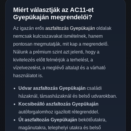
Miért választják az AC11-et
Gyepükaján megrendelői?
Az igazán erős
aszfaltozás Gyepükaján
oldalak
nemcsak kulcsszavakat ismételnek, hanem
pontosan megmutatják, mit kap a megrendelő.
Nálunk a prémium szint azt jelenti, hogy a
kivitelezés előtt felmérjük a terhelést, a
vízelvezetést, a meglévő altalajt és a várható
használatot is.
Udvar aszfaltozás Gyepükaján
családi
házaknál, társasházaknál és belső udvarokban.
Kocsibeálló aszfaltozás Gyepükaján
autóforgalomhoz igazított rétegrenddel.
Út aszfaltozás Gyepükaján
bekötőutakra,
magánutakra, telephelyi utakra és belső