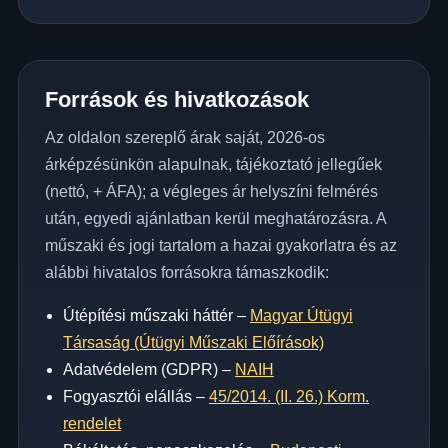
Források és hivatkozások
Az oldalon szereplő árak saját, 2026-os
árképzésünkön alapulnak, tájékoztató jellegűek
(nettó, + ÁFA); a végleges ár helyszíni felmérés
után, egyedi ajánlatban kerül meghatározásra. A
műszaki és jogi tartalom a hazai gyakorlatra és az
alábbi hivatalos forrásokra támaszkodik:
Útépítési műszaki háttér –
Magyar Útügyi
Társaság (Útügyi Műszaki Előírások)
Adatvédelem (GDPR) –
NAIH
Fogyasztói elállás –
45/2014. (II. 26.) Korm.
rendelet