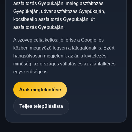
aszfaltozás Gyepükaján
,
meleg aszfaltozás
Gyepükaján
,
udvar aszfaltozás Gyepükaján
,
kocsibeálló aszfaltozás Gyepükaján
,
út
aszfaltozás Gyepükaján
.
A szöveg célja kettős: jól értse a Google, és
közben meggyőző legyen a látogatónak is. Ezért
hangsúlyosan megjelenik az ár, a kivitelezési
minőség, az országos vállalás és az ajánlatkérés
egyszerűsége is.
Árak megtekintése
Teljes településlista