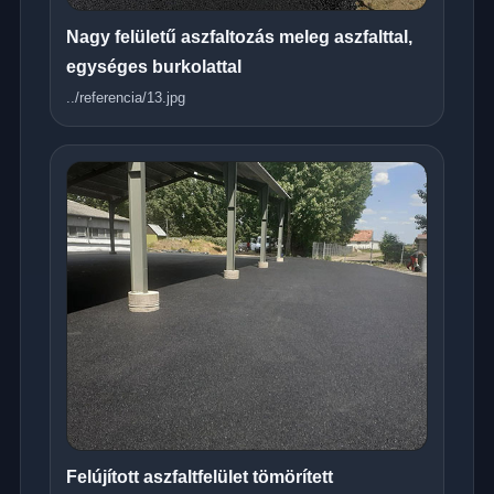
Nagy felületű aszfaltozás meleg aszfalttal,
egységes burkolattal
../referencia/13.jpg
Felújított aszfaltfelület tömörített