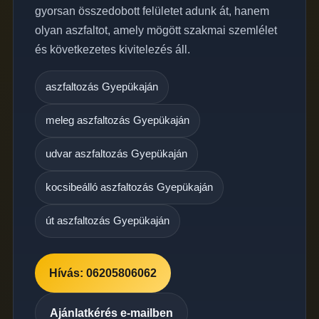
gyorsan összedobott felületet adunk át, hanem
olyan aszfaltot, amely mögött szakmai szemlélet
és következetes kivitelezés áll.
aszfaltozás Gyepükaján
meleg aszfaltozás Gyepükaján
udvar aszfaltozás Gyepükaján
kocsibeálló aszfaltozás Gyepükaján
út aszfaltozás Gyepükaján
Hívás: 06205806062
Ajánlatkérés e-mailben