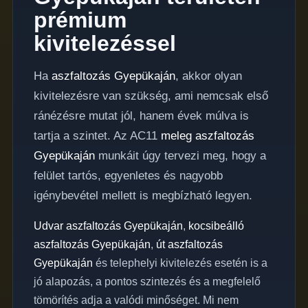
prémium
kivitelezéssel
Ha
aszfaltozás Gyepükaján
, akkor olyan
kivitelezésre van szükség, ami nemcsak első
ránézésre mutat jól, hanem évek múlva is
tartja a szintet. Az AC11
meleg aszfaltozás
Gyepükaján
munkáit úgy tervezi meg, hogy a
felület tartós, egyenletes és nagyobb
igénybevétel mellett is megbízható legyen.
Udvar aszfaltozás Gyepükaján
,
kocsibeálló
aszfaltozás Gyepükaján
,
út aszfaltozás
Gyepükaján
és telephelyi kivitelezés esetén is a
jó alapozás, a pontos szintezés és a megfelelő
tömörítés adja a valódi minőséget. Mi nem