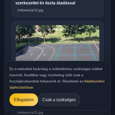
szerkezettel és tiszta átadással
../referencia/14.jpg
Ez a weboldal kizárólag a működéshez szükséges sütiket
használ. Analitikai vagy marketing sütit csak a
hozzájárulásoddal helyezünk el. Részletek az
Adatkezelési
tájékoztatóban
.
Országos meleg aszfaltozás udvarra,
Elfogadom
Csak a szükséges
beállóra, parkolóra és utakhoz
../referencia/15.jpg