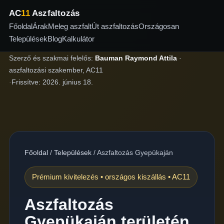
AC
11
Aszfaltozás
Főoldal
Árak
Meleg aszfalt
Út aszfaltozás
Országosan
Települések
Blog
Kalkulátor
Szerző és szakmai felelős:
Bauman Raymond Attila
·
aszfaltozási szakember, AC11
·
Frissítve:
2026. június 18.
Főoldal
/
Települések
/
Aszfaltozás Gyepükaján
Prémium kivitelezés • országos kiszállás • AC11
Aszfaltozás
Gyepükaján területén