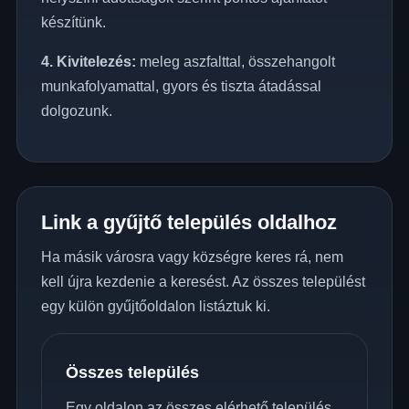
készítünk.
4. Kivitelezés:
meleg aszfalttal, összehangolt
munkafolyamattal, gyors és tiszta átadással
dolgozunk.
Link a gyűjtő település oldalhoz
Ha másik városra vagy községre keres rá, nem
kell újra kezdenie a keresést. Az összes települést
egy külön gyűjtőoldalon listáztuk ki.
Összes település
Egy oldalon az összes elérhető település