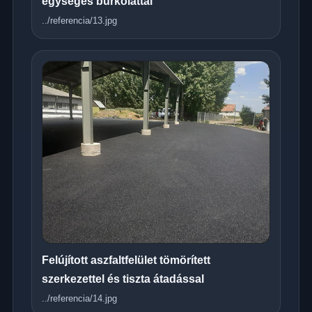
egységes burkolattal
../referencia/13.jpg
Felújított aszfaltfelület tömörített
szerkezettel és tiszta átadással
../referencia/14.jpg