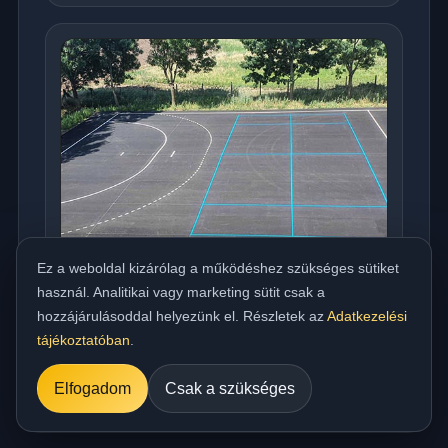
Ez a weboldal kizárólag a működéshez szükséges sütiket
használ. Analitikai vagy marketing sütit csak a
hozzájárulásoddal helyezünk el. Részletek az
Adatkezelési
Országos meleg aszfaltozás udvarra,
tájékoztatóban
.
beállóra, parkolóra és utakhoz
../referencia/15.jpg
Elfogadom
Csak a szükséges