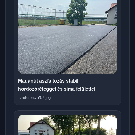
Magánút aszfaltozás stabil
hordozóréteggel és sima felülettel
../referencia/07.jpg