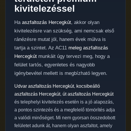
kivitelezéssel
Ha
aszfaltozás Hercegkút
, akkor olyan
kivitelezésre van szükség, ami nemcsak első
ránézésre mutat jól, hanem évek múlva is
tartja a szintet. Az AC11
meleg aszfaltozás
Hercegkút
munkáit úgy tervezi meg, hogy a
felület tartós, egyenletes és nagyobb
igénybevétel mellett is megbízható legyen.
Udvar aszfaltozás Hercegkút
,
kocsibeálló
aszfaltozás Hercegkút
,
út aszfaltozás Hercegkút
és telephelyi kivitelezés esetén is a jó alapozás,
a pontos szintezés és a megfelelő tömörítés adja
a valódi minőséget. Mi nem gyorsan összedobott
felületet adunk át, hanem olyan aszfaltot, amely