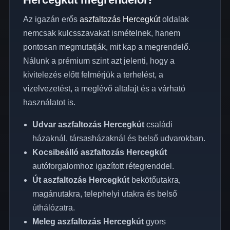
Az igazán erős
aszfaltozás Hercegkút
oldalak
nemcsak kulcsszavakat ismételnek, hanem
pontosan megmutatják, mit kap a megrendelő.
Nálunk a prémium szint azt jelenti, hogy a
kivitelezés előtt felmérjük a terhelést, a
vízelvezetést, a meglévő altalajt és a várható
használatot is.
Udvar aszfaltozás Hercegkút
családi
házaknál, társasházaknál és belső udvarokban.
Kocsibeálló aszfaltozás Hercegkút
autóforgalomhoz igazított rétegrenddel.
Út aszfaltozás Hercegkút
bekötőutakra,
magánutakra, telephelyi utakra és belső
úthálózatra.
Meleg aszfaltozás Hercegkút
gyors