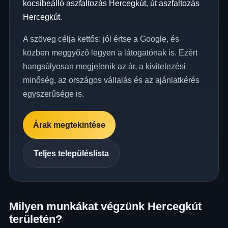
kocsibeálló aszfaltozás Hercegkút
,
út aszfaltozás
Hercegkút
.
A szöveg célja kettős: jól értse a Google, és
közben meggyőző legyen a látogatónak is. Ezért
hangsúlyosan megjelenik az ár, a kivitelezési
minőség, az országos vállalás és az ajánlatkérés
egyszerűsége is.
Árak megtekintése
Teljes településlista
Milyen munkákat végzünk Hercegkút
területén?