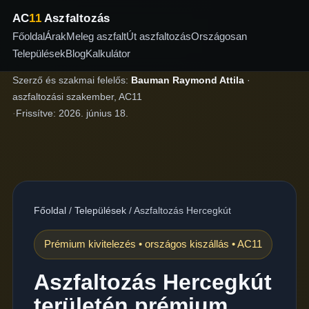
AC
11
Aszfaltozás
Főoldal
Árak
Meleg aszfalt
Út aszfaltozás
Országosan
Települések
Blog
Kalkulátor
Szerző és szakmai felelős:
Bauman Raymond Attila
·
aszfaltozási szakember, AC11
·
Frissítve:
2026. június 18.
Főoldal
/
Települések
/
Aszfaltozás Hercegkút
Prémium kivitelezés • országos kiszállás • AC11
Aszfaltozás Hercegkút
területén prémium