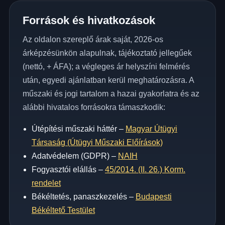
Források és hivatkozások
Az oldalon szereplő árak saját, 2026-os
árképzésünkön alapulnak, tájékoztató jellegűek
(nettó, + ÁFA); a végleges ár helyszíni felmérés
után, egyedi ajánlatban kerül meghatározásra. A
műszaki és jogi tartalom a hazai gyakorlatra és az
alábbi hivatalos forrásokra támaszkodik:
Útépítési műszaki háttér –
Magyar Útügyi
Társaság (Útügyi Műszaki Előírások)
Adatvédelem (GDPR) –
NAIH
Fogyasztói elállás –
45/2014. (II. 26.) Korm.
rendelet
Békéltetés, panaszkezelés –
Budapesti
Békéltető Testület