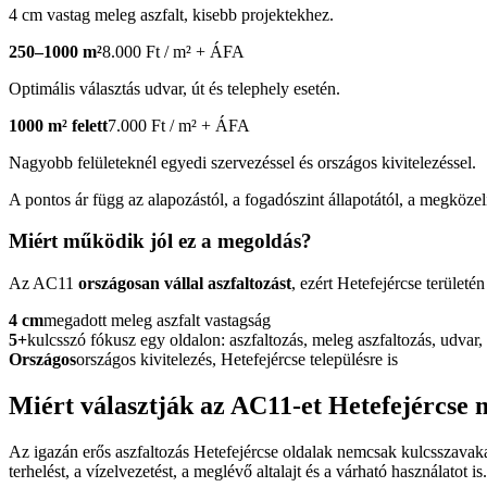
4 cm vastag meleg aszfalt, kisebb projektekhez.
250–1000 m²
8.000 Ft / m² + ÁFA
Optimális választás udvar, út és telephely esetén.
1000 m² felett
7.000 Ft / m² + ÁFA
Nagyobb felületeknél egyedi szervezéssel és országos kivitelezéssel.
A pontos ár függ az alapozástól, a fogadószint állapotától, a megközelít
Miért működik jól ez a megoldás?
Az AC11
országosan vállal aszfaltozást
, ezért Hetefejércse területé
4 cm
megadott meleg aszfalt vastagság
5+
kulcsszó fókusz egy oldalon: aszfaltozás, meleg aszfaltozás, udvar, 
Országos
országos kivitelezés, Hetefejércse településre is
Miért választják az AC11-et Hetefejércse
Az igazán erős
aszfaltozás Hetefejércse
oldalak nemcsak kulcsszavakat
terhelést, a vízelvezetést, a meglévő altalajt és a várható használatot is.