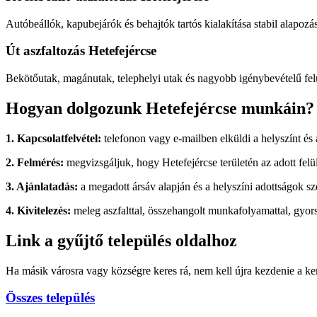
Autóbeállók, kapubejárók és behajtók tartós kialakítása stabil alapozás
Út aszfaltozás Hetefejércse
Bekötőutak, magánutak, telephelyi utak és nagyobb igénybevételű felü
Hogyan dolgozunk Hetefejércse munkáin?
1. Kapcsolatfelvétel:
telefonon vagy e-mailben elküldi a helyszínt és 
2. Felmérés:
megvizsgáljuk, hogy Hetefejércse területén az adott felü
3. Ajánlatadás:
a megadott ársáv alapján és a helyszíni adottságok sze
4. Kivitelezés:
meleg aszfalttal, összehangolt munkafolyamattal, gyors
Link a gyűjtő település oldalhoz
Ha másik városra vagy községre keres rá, nem kell újra kezdenie a kere
Összes település