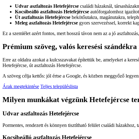
Udvar aszfaltozás Hetefejércse
családi házaknál, társasházak
Kocsibeálló aszfaltozás Hetefejércse
autóforgalomhoz igazított
Út aszfaltozás Hetefejércse
bekötőutakra, magánutakra, telephe
Meleg aszfaltozás Hetefejércse
gyors szervezéssel, korrekt kapc
Ez a szemlélet azért fontos, mert hosszú távon nem az a jó aszfaltoz
Prémium szöveg, valós keresési szándékra 
Erre az oldalra azokat a kulcsszavakat építettük be, amelyeket a ker
Hetefejércse
,
út aszfaltozás Hetefejércse
.
A szöveg célja kettős: jól értse a Google, és közben meggyőző legyen a
Árak megtekintése
Teljes településlista
Milyen munkákat végzünk Hetefejércse te
Udvar aszfaltozás Hetefejércse
Pormentes, rendezett és könnyen tisztítható felület családi házakhoz,
Kocsibeálló aszfaltozás Hetefejércse