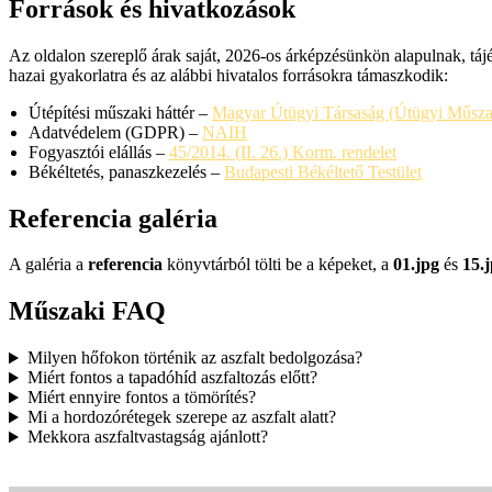
Források és hivatkozások
Az oldalon szereplő árak saját, 2026-os árképzésünkön alapulnak, tájé
hazai gyakorlatra és az alábbi hivatalos forrásokra támaszkodik:
Útépítési műszaki háttér –
Magyar Útügyi Társaság (Útügyi Műszak
Adatvédelem (GDPR) –
NAIH
Fogyasztói elállás –
45/2014. (II. 26.) Korm. rendelet
Békéltetés, panaszkezelés –
Budapesti Békéltető Testület
Referencia galéria
A galéria a
referencia
könyvtárból tölti be a képeket, a
01.jpg
és
15.
Műszaki FAQ
Milyen hőfokon történik az aszfalt bedolgozása?
Miért fontos a tapadóhíd aszfaltozás előtt?
Miért ennyire fontos a tömörítés?
Mi a hordozórétegek szerepe az aszfalt alatt?
Mekkora aszfaltvastagság ajánlott?