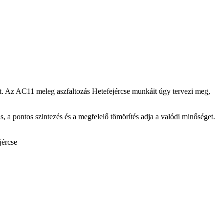
tet. Az AC11
meleg aszfaltozás Hetefejércse
munkáit úgy tervezi meg,
zás, a pontos szintezés és a megfelelő tömörítés adja a valódi minőséget.
jércse