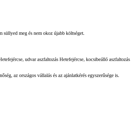
em süllyed meg és nem okoz újabb költséget.
Hetefejércse
,
udvar aszfaltozás Hetefejércse
,
kocsibeálló aszfaltozás
őség, az országos vállalás és az ajánlatkérés egyszerűsége is.