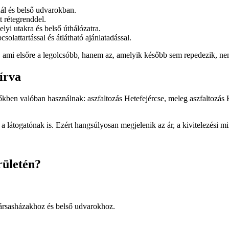
nál és belső udvarokban.
 rétegrenddel.
lyi utakra és belső úthálózatra.
solattartással és átlátható ajánlatadással.
ás, ami elsőre a legolcsóbb, hanem az, amelyik később sem repedezik, n
írva
esőkben valóban használnak:
aszfaltozás Hetefejércse
,
meleg aszfaltozás 
 látogatónak is. Ezért hangsúlyosan megjelenik az ár, a kivitelezési min
rületén?
 társasházakhoz és belső udvarokhoz.