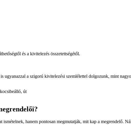
hetőségtől és a kivitelezés összetettségétől.
n is ugyanazzal a szigorú kivitelezési szemlélettel dolgozunk, mint nagy
kocsibeálló, út
 megrendelői?
 ismételnek, hanem pontosan megmutatják, mit kap a megrendelő. Nálunk