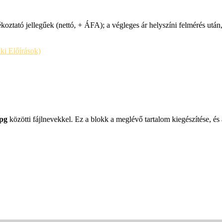
koztató jellegűek (nettó, + ÁFA); a végleges ár helyszíni felmérés után
i Előírások)
jpg
közötti fájlnevekkel. Ez a blokk a meglévő tartalom kiegészítése, és 