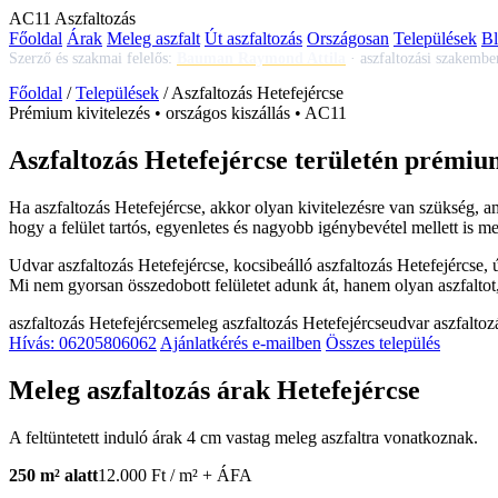
AC
11
Aszfaltozás
Főoldal
Árak
Meleg aszfalt
Út aszfaltozás
Országosan
Települések
B
Szerző és szakmai felelős:
Bauman Raymond Attila
·
aszfaltozási szakembe
Főoldal
/
Települések
/
Aszfaltozás Hetefejércse
Prémium kivitelezés • országos kiszállás • AC11
Aszfaltozás Hetefejércse területén prémium
Ha
aszfaltozás Hetefejércse
, akkor olyan kivitelezésre van szükség, 
hogy a felület tartós, egyenletes és nagyobb igénybevétel mellett is m
Udvar aszfaltozás Hetefejércse
,
kocsibeálló aszfaltozás Hetefejércse
,
Mi nem gyorsan összedobott felületet adunk át, hanem olyan aszfaltot,
aszfaltozás Hetefejércse
meleg aszfaltozás Hetefejércse
udvar aszfaltoz
Hívás: 06205806062
Ajánlatkérés e-mailben
Összes település
Meleg aszfaltozás árak Hetefejércse
A feltüntetett induló árak 4 cm vastag meleg aszfaltra vonatkoznak.
250 m² alatt
12.000 Ft / m² + ÁFA