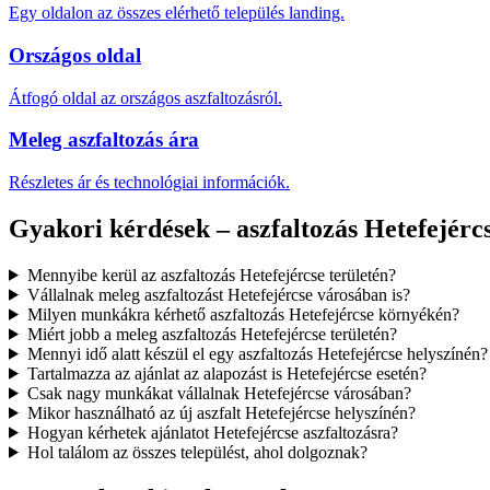
Egy oldalon az összes elérhető település landing.
Országos oldal
Átfogó oldal az országos aszfaltozásról.
Meleg aszfaltozás ára
Részletes ár és technológiai információk.
Gyakori kérdések – aszfaltozás Hetefejérc
Mennyibe kerül az aszfaltozás Hetefejércse területén?
Vállalnak meleg aszfaltozást Hetefejércse városában is?
Milyen munkákra kérhető aszfaltozás Hetefejércse környékén?
Miért jobb a meleg aszfaltozás Hetefejércse területén?
Mennyi idő alatt készül el egy aszfaltozás Hetefejércse helyszínén?
Tartalmazza az ajánlat az alapozást is Hetefejércse esetén?
Csak nagy munkákat vállalnak Hetefejércse városában?
Mikor használható az új aszfalt Hetefejércse helyszínén?
Hogyan kérhetek ajánlatot Hetefejércse aszfaltozásra?
Hol találom az összes települést, ahol dolgoznak?