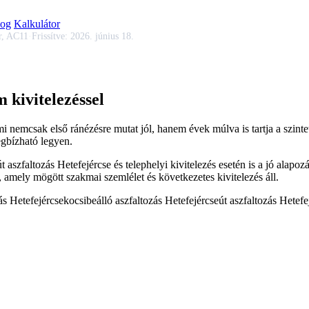
log
Kalkulátor
r, AC11
·
Frissítve:
2026. június 18.
 kivitelezéssel
ami nemcsak első ránézésre mutat jól, hanem évek múlva is tartja a szin
egbízható legyen.
út aszfaltozás Hetefejércse
és telephelyi kivitelezés esetén is a jó alapo
 amely mögött szakmai szemlélet és következetes kivitelezés áll.
ás Hetefejércse
kocsibeálló aszfaltozás Hetefejércse
út aszfaltozás Hetefe