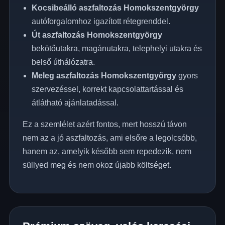
Kocsibeálló aszfaltozás Homokszentgyörgy
autóforgalomhoz igazított rétegrenddel.
Út aszfaltozás Homokszentgyörgy
bekötőutakra, magánutakra, telephelyi utakra és
belső úthálózatra.
Meleg aszfaltozás Homokszentgyörgy
gyors
szervezéssel, korrekt kapcsolattartással és
átlátható ajánlatadással.
Ez a szemlélet azért fontos, mert hosszú távon
nem az a jó aszfaltozás, ami elsőre a legolcsóbb,
hanem az, amelyik később sem repedezik, nem
süllyed meg és nem okoz újabb költséget.