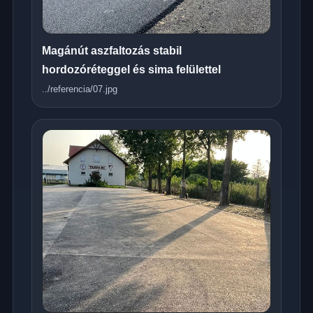
Magánút aszfaltozás stabil
hordozóréteggel és sima felülettel
../referencia/07.jpg