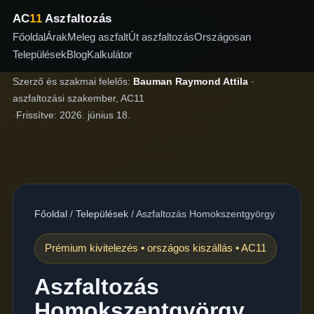
AC
11
Aszfaltozás
Főoldal
Árak
Meleg aszfalt
Út aszfaltozás
Országosan
Települések
Blog
Kalkulátor
Szerző és szakmai felelős:
Bauman Raymond Attila
·
aszfaltozási szakember, AC11
·
Frissítve:
2026. június 18.
Főoldal
/
Települések
/
Aszfaltozás Homokszentgyörgy
Prémium kivitelezés • országos kiszállás • AC11
Aszfaltozás
Homokszentgyörgy