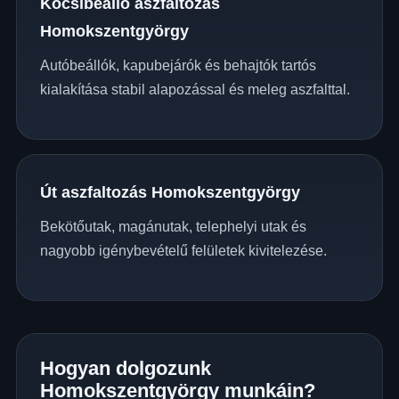
Kocsibeálló aszfaltozás
Homokszentgyörgy
Autóbeállók, kapubejárók és behajtók tartós
kialakítása stabil alapozással és meleg aszfalttal.
Út aszfaltozás Homokszentgyörgy
Bekötőutak, magánutak, telephelyi utak és
nagyobb igénybevételű felületek kivitelezése.
Hogyan dolgozunk
Homokszentgyörgy munkáin?