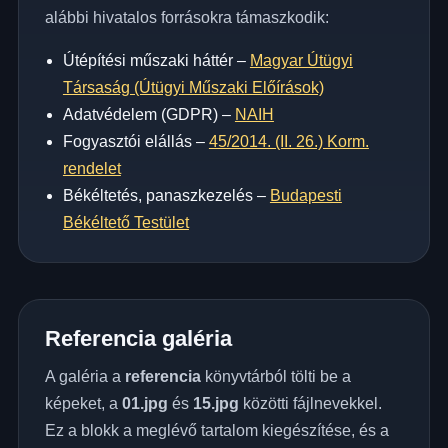
alábbi hivatalos forrásokra támaszkodik:
Útépítési műszaki háttér –
Magyar Útügyi
Társaság (Útügyi Műszaki Előírások)
Adatvédelem (GDPR) –
NAIH
Fogyasztói elállás –
45/2014. (II. 26.) Korm.
rendelet
Békéltetés, panaszkezelés –
Budapesti
Békéltető Testület
Referencia galéria
A galéria a
referencia
könyvtárból tölti be a
képeket, a
01.jpg
és
15.jpg
közötti fájlnevekkel.
Ez a blokk a meglévő tartalom kiegészítése, és a