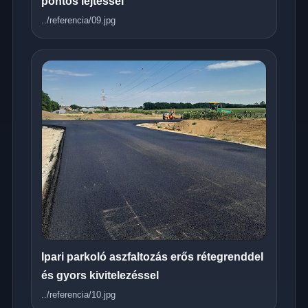
pontos lejtéssel
../referencia/09.jpg
Ipari parkoló aszfaltozás erős rétegrenddel
és gyors kivitelezéssel
../referencia/10.jpg