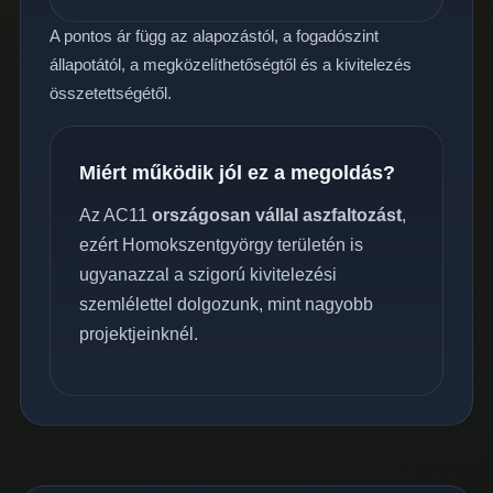
A pontos ár függ az alapozástól, a fogadószint
állapotától, a megközelíthetőségtől és a kivitelezés
összetettségétől.
Miért működik jól ez a megoldás?
Az AC11
országosan vállal aszfaltozást
,
ezért Homokszentgyörgy területén is
ugyanazzal a szigorú kivitelezési
szemlélettel dolgozunk, mint nagyobb
projektjeinknél.