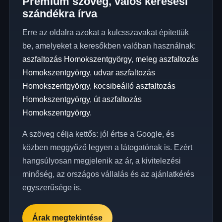
Prémium szöveg, valós keresési
szándékra írva
Erre az oldalra azokat a kulcsszavakat építettük
be, amelyeket a keresőkben valóban használnak:
aszfaltozás Homokszentgyörgy
,
meleg aszfaltozás
Homokszentgyörgy
,
udvar aszfaltozás
Homokszentgyörgy
,
kocsibeálló aszfaltozás
Homokszentgyörgy
,
út aszfaltozás
Homokszentgyörgy
.
A szöveg célja kettős: jól értse a Google, és
közben meggyőző legyen a látogatónak is. Ezért
hangsúlyosan megjelenik az ár, a kivitelezési
minőség, az országos vállalás és az ajánlatkérés
egyszerűsége is.
Árak megtekintése