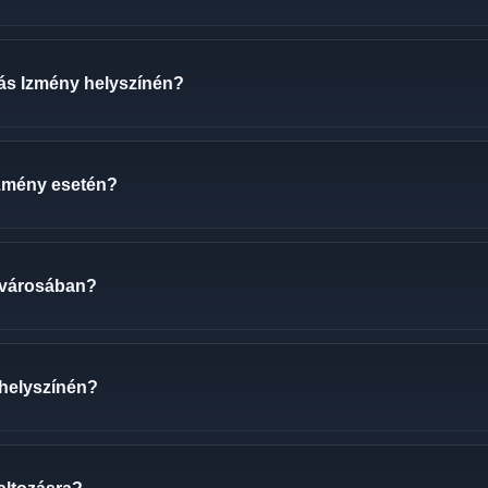
ozás Izmény helyszínén?
 Izmény esetén?
 városában?
 helyszínén?