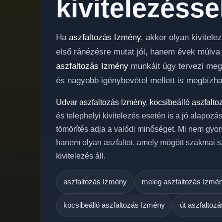
kivitelezésse
Ha
aszfaltozás Izmény
, akkor olyan kivite
első ránézésre mutat jól, hanem évek múlva i
aszfaltozás Izmény
munkáit úgy tervezi meg, 
és nagyobb igénybevétel mellett is megbízha
Udvar aszfaltozás Izmény
,
kocsibeálló aszfalto
és telephelyi kivitelezés esetén is a jó alapozá
tömörítés adja a valódi minőséget. Mi nem gyor
hanem olyan aszfaltot, amely mögött szakmai s
kivitelezés áll.
aszfaltozás Izmény
meleg aszfaltozás Izmé
kocsibeálló aszfaltozás Izmény
út aszfaltoz