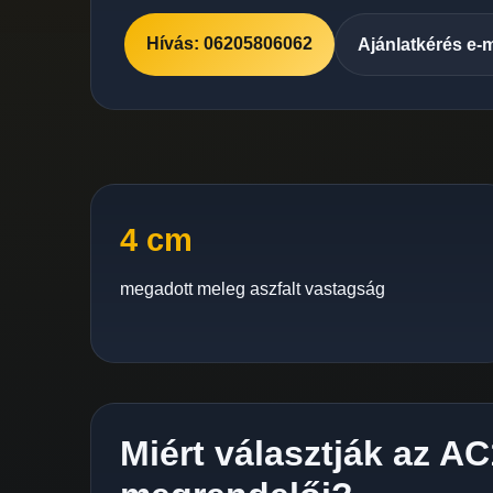
Hívás: 06205806062
Ajánlatkérés e-
4 cm
megadott meleg aszfalt vastagság
Miért választják az A