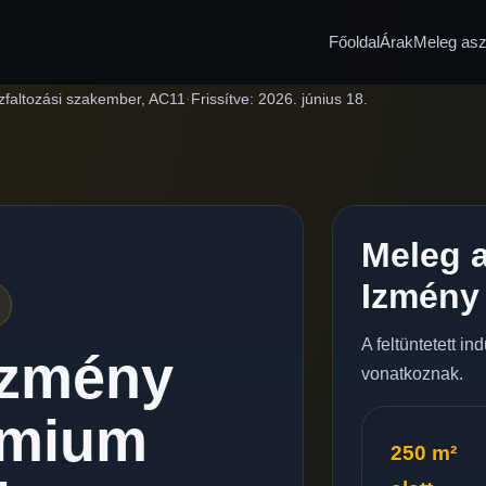
Főoldal
Árak
Meleg aszf
zfaltozási szakember, AC11
·
Frissítve:
2026. június 18.
Meleg a
Izmény
A feltüntetett i
Izmény
vonatkoznak.
émium
250 m²