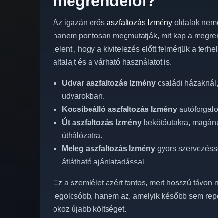
megrendelői?
Az igazán erős
aszfaltozás Izmény
oldalak nemc
hanem pontosan megmutatják, mit kap a megren
jelenti, hogy a kivitelezés előtt felmérjük a terh
altalajt és a várható használatot is.
Udvar aszfaltozás Izmény
családi házaknál,
udvarokban.
Kocsibeálló aszfaltozás Izmény
autóforgalo
Út aszfaltozás Izmény
bekötőutakra, magánut
úthálózatra.
Meleg aszfaltozás Izmény
gyors szervezéssel
átlátható ajánlatadással.
Ez a szemlélet azért fontos, mert hosszú távon n
legolcsóbb, hanem az, amelyik később sem rep
okoz újabb költséget.