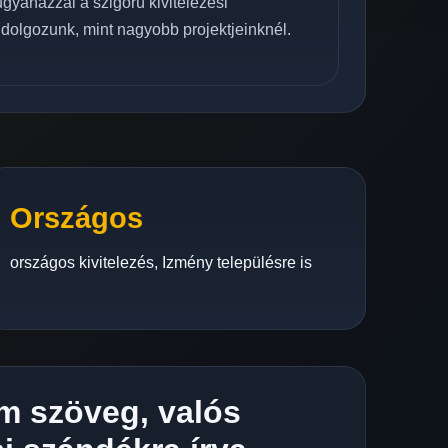
 ugyanazzal a szigorú kivitelezési
 dolgozunk, mint nagyobb projektjeinknél.
Országos
országos kivitelezés, Izmény településre is
m szöveg, valós