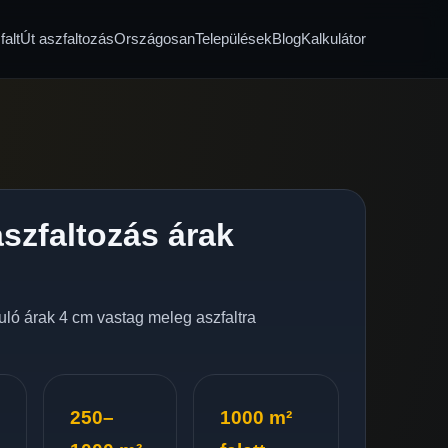
alt
Út aszfaltozás
Országosan
Települések
Blog
Kalkulátor
szfaltozás árak
nduló árak 4 cm vastag meleg aszfaltra
250–
1000 m²