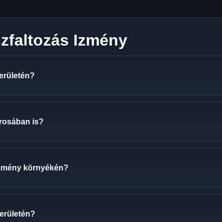
zfaltozás Izmény
területén?
árosában is?
Izmény környékén?
területén?