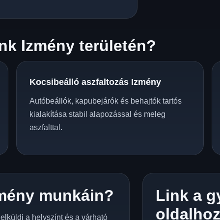
nk Izmény területén?
Kocsibeálló aszfaltozás Izmény
Autóbeállók, kapubejárók és behajtók tartós
kialakítása stabil alapozással és meleg
aszfalttal.
zmény munkáin?
Link a g
oldalho
lküldi a helyszínt és a várható