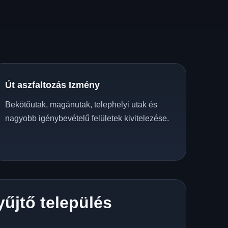
Út aszfaltozás Izmény
Bekötőutak, magánutak, telephelyi utak és
nagyobb igénybevételű felületek kivitelezése.
yűjtő település
z