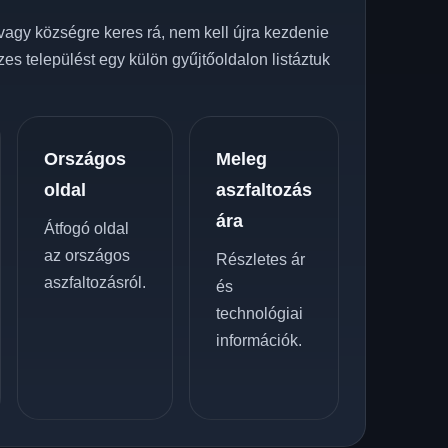
vagy községre keres rá, nem kell újra kezdenie
zes települést egy külön gyűjtőoldalon listáztuk
Országos
Meleg
oldal
aszfaltozás
ára
Átfogó oldal
az országos
Részletes ár
aszfaltozásról.
és
technológiai
információk.