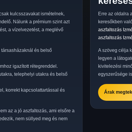
keresés
sak kulcsszavakat ismételnek,
Erre az oldalra 
delő. Nálunk a prémium szint azt
keresőkben val
elést, a vízelvezetést, a meglévő
aszfaltozás Izm
aszfaltozás Izm
 társasházaknál és belső
A szöveg célja 
legyen a látogat
mhoz igazított rétegrenddel.
kivitelezési min
akra, telephelyi utakra és belső
egyszerűsége is
, korrekt kapcsolattartással és
Árak megtek
em az a jó aszfaltozás, ami elsőre a
edezik, nem süllyed meg és nem