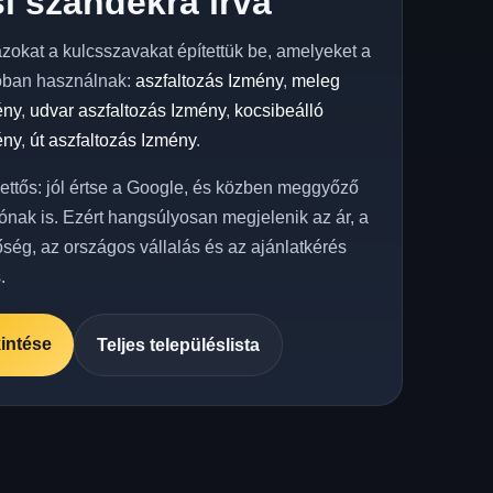
i szándékra írva
azokat a kulcsszavakat építettük be, amelyeket a
óban használnak:
aszfaltozás Izmény
,
meleg
ény
,
udvar aszfaltozás Izmény
,
kocsibeálló
ény
,
út aszfaltozás Izmény
.
kettős: jól értse a Google, és közben meggyőző
ónak is. Ezért hangsúlyosan megjelenik az ár, a
őség, az országos vállalás és az ajánlatkérés
.
intése
Teljes településlista