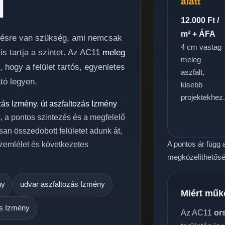
l
alatt
12.000 Ft /
m² + ÁFA
lezésre van szükség, ami nemcsak
4 cm vastag
s tartja a szintet. Az AC11
meleg
meleg
hogy a felület tartós, egyenletes
aszfalt,
tó legyen.
kisebb
projektekhez
zás Izmény
,
út aszfaltozás Izmény
s, a pontos szintezés és a megfelelő
san összedobott felületet adunk át,
A pontos ár függ a
zemlélet és következetes
megközelíthetőség
ny
udvar aszfaltozás Izmény
Miért műk
ás Izmény
Az AC11
or