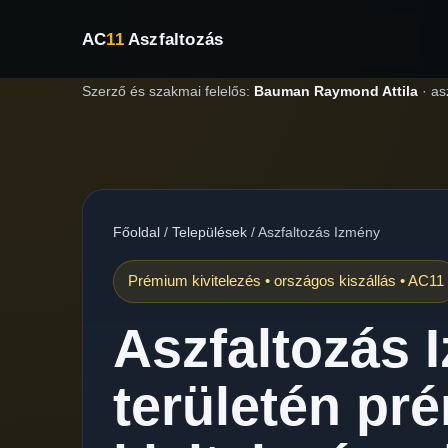
AC
11
Aszfaltozás
Szerző és szakmai felelős:
Bauman Raymond Attila
·
as
Főoldal
/
Települések
/
Aszfaltozás Izmény
Prémium kivitelezés • országos kiszállás • AC11
Aszfaltozás 
területén pr