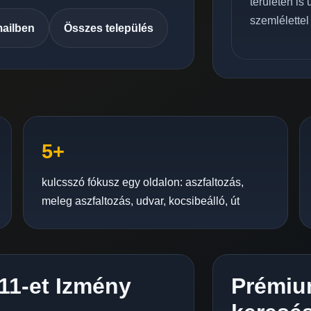
területén is
szemlélettel
mailben
Összes település
5+
kulcsszó fókusz egy oldalon: aszfaltozás,
meleg aszfaltozás, udvar, kocsibeálló, út
C11-et Izmény
Prémiu