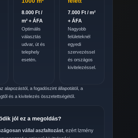
1000 m²
felett
8.000 Ft /
7.000 Ft / m²
m² + ÁFA
+ ÁFA
Optimális
Nagyobb
választás
felületeknél
udvar, út és
egyedi
telephely
szervezéssel
.
esetén.
és országos
kivitelezéssel.
z alapozástól, a fogadószint állapotától, a
től és a kivitelezés összetettségétől.
ödik jól ez a megoldás?
szágosan vállal aszfaltozást
, ezért Izmény