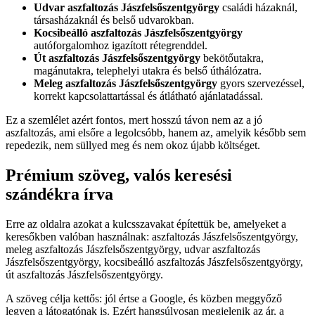
Udvar aszfaltozás Jászfelsőszentgyörgy
családi házaknál,
társasházaknál és belső udvarokban.
Kocsibeálló aszfaltozás Jászfelsőszentgyörgy
autóforgalomhoz igazított rétegrenddel.
Út aszfaltozás Jászfelsőszentgyörgy
bekötőutakra,
magánutakra, telephelyi utakra és belső úthálózatra.
Meleg aszfaltozás Jászfelsőszentgyörgy
gyors szervezéssel,
korrekt kapcsolattartással és átlátható ajánlatadással.
Ez a szemlélet azért fontos, mert hosszú távon nem az a jó
aszfaltozás, ami elsőre a legolcsóbb, hanem az, amelyik később sem
repedezik, nem süllyed meg és nem okoz újabb költséget.
Prémium szöveg, valós keresési
szándékra írva
Erre az oldalra azokat a kulcsszavakat építettük be, amelyeket a
keresőkben valóban használnak:
aszfaltozás Jászfelsőszentgyörgy
,
meleg aszfaltozás Jászfelsőszentgyörgy
,
udvar aszfaltozás
Jászfelsőszentgyörgy
,
kocsibeálló aszfaltozás Jászfelsőszentgyörgy
,
út aszfaltozás Jászfelsőszentgyörgy
.
A szöveg célja kettős: jól értse a Google, és közben meggyőző
legyen a látogatónak is. Ezért hangsúlyosan megjelenik az ár, a