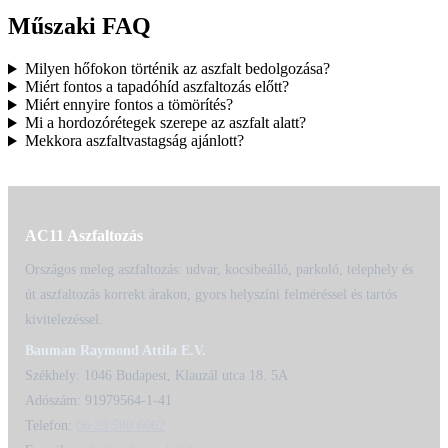
Műszaki FAQ
Milyen hőfokon történik az aszfalt bedolgozása?
Miért fontos a tapadóhíd aszfaltozás előtt?
Miért ennyire fontos a tömörítés?
Mi a hordozórétegek szerepe az aszfalt alatt?
Mekkora aszfaltvastagság ajánlott?
AC11 Aszfaltozás
Országos meleg aszfaltozás: udvar, kocsibeálló, parkoló, telephely és
út aszfaltozás korrekt árakon, gyors helyszíni felméréssel és tartós
kivitelezéssel.
Bauman Raymond Attila E.V.
Székhely: 1046 Budapest, Klauzál utca 18. 5A
Adószám: 91979564-1-41
Telefon:
06 20 580 6062