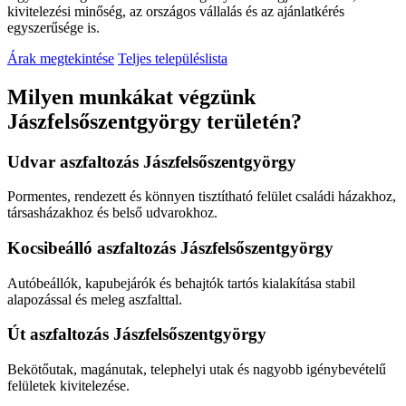
kivitelezési minőség, az országos vállalás és az ajánlatkérés
egyszerűsége is.
Árak megtekintése
Teljes településlista
Milyen munkákat végzünk
Jászfelsőszentgyörgy területén?
Udvar aszfaltozás Jászfelsőszentgyörgy
Pormentes, rendezett és könnyen tisztítható felület családi házakhoz,
társasházakhoz és belső udvarokhoz.
Kocsibeálló aszfaltozás Jászfelsőszentgyörgy
Autóbeállók, kapubejárók és behajtók tartós kialakítása stabil
alapozással és meleg aszfalttal.
Út aszfaltozás Jászfelsőszentgyörgy
Bekötőutak, magánutak, telephelyi utak és nagyobb igénybevételű
felületek kivitelezése.