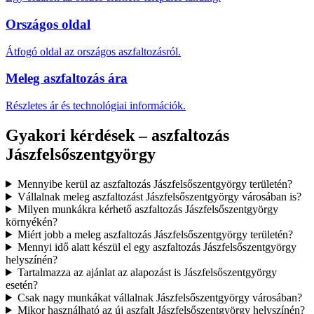
Országos oldal
Átfogó oldal az országos aszfaltozásról.
Meleg aszfaltozás ára
Részletes ár és technológiai információk.
Gyakori kérdések – aszfaltozás
Jászfelsőszentgyörgy
Mennyibe kerül az aszfaltozás Jászfelsőszentgyörgy területén?
Vállalnak meleg aszfaltozást Jászfelsőszentgyörgy városában is?
Milyen munkákra kérhető aszfaltozás Jászfelsőszentgyörgy
környékén?
Miért jobb a meleg aszfaltozás Jászfelsőszentgyörgy területén?
Mennyi idő alatt készül el egy aszfaltozás Jászfelsőszentgyörgy
helyszínén?
Tartalmazza az ajánlat az alapozást is Jászfelsőszentgyörgy
esetén?
Csak nagy munkákat vállalnak Jászfelsőszentgyörgy városában?
Mikor használható az új aszfalt Jászfelsőszentgyörgy helyszínén?