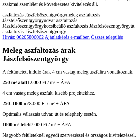
szakmai szemlélet és következetes kivitelezés áll.
aszfaltozás Jászfelsőszentgyörgy
meleg aszfaltozás
Jászfelsőszentgyörgy
udvar aszfaltozás
Jászfelsőszentgyörgy
kocsibeálló aszfaltozás Jászfelsőszentgyörgy
út
aszfaltozás Jászfelsőszentgyörgy
Hívás: 06205806062
Ajánlatkérés e-mailben
Összes település
Meleg aszfaltozás árak
Jászfelsőszentgyörgy
A feltüntetett induló árak 4 cm vastag meleg aszfaltra vonatkoznak.
250 m² alatt
12.000 Ft / m² + ÁFA
4 cm vastag meleg aszfalt, kisebb projektekhez.
250–1000 m²
8.000 Ft / m² + ÁFA
Optimális választás udvar, út és telephely esetén.
1000 m² felett
7.000 Ft / m² + ÁFA
Nagyobb felületeknél egyedi szervezéssel és országos kivitelezéssel.