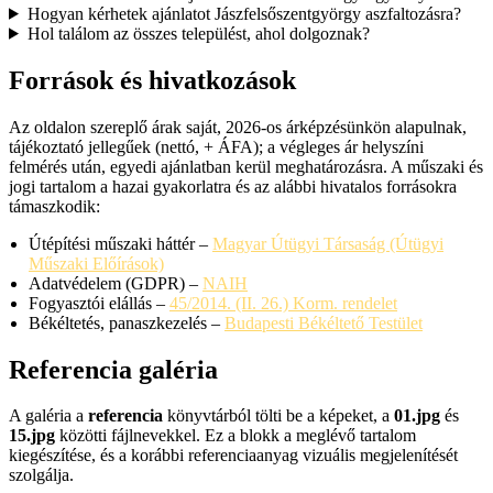
Hogyan kérhetek ajánlatot Jászfelsőszentgyörgy aszfaltozásra?
Hol találom az összes települést, ahol dolgoznak?
Források és hivatkozások
Az oldalon szereplő árak saját, 2026-os árképzésünkön alapulnak,
tájékoztató jellegűek (nettó, + ÁFA); a végleges ár helyszíni
felmérés után, egyedi ajánlatban kerül meghatározásra. A műszaki és
jogi tartalom a hazai gyakorlatra és az alábbi hivatalos forrásokra
támaszkodik:
Útépítési műszaki háttér –
Magyar Útügyi Társaság (Útügyi
Műszaki Előírások)
Adatvédelem (GDPR) –
NAIH
Fogyasztói elállás –
45/2014. (II. 26.) Korm. rendelet
Békéltetés, panaszkezelés –
Budapesti Békéltető Testület
Referencia galéria
A galéria a
referencia
könyvtárból tölti be a képeket, a
01.jpg
és
15.jpg
közötti fájlnevekkel. Ez a blokk a meglévő tartalom
kiegészítése, és a korábbi referenciaanyag vizuális megjelenítését
szolgálja.