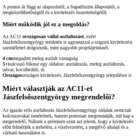
A pontos ár függ az alapozástól, a fogadószint állapotától, a
megközelíthetőségtől és a kivitelezés összetettségétől.
Miért működik jól ez a megoldás?
Az AC11
országosan vállal aszfaltozást
, ezért
Jászfelsőszentgyörgy területén is ugyanazzal a szigorú kivitelezési
szemlélettel dolgozunk, mint nagyobb projektjeinknél.
4 cm
megadott meleg aszfalt vastagság
5+
kulcsszó fókusz egy oldalon: aszfaltozás, meleg aszfaltozás,
udvar, kocsibeálló, út
Országos
országos kivitelezés, Jászfelsőszentgyörgy településre is
Miért választják az AC11-et
Jászfelsőszentgyörgy megrendelői?
Az igazán erős
aszfaltozás Jászfelsőszentgyörgy
oldalak nemcsak
kulcsszavakat ismételnek, hanem pontosan megmutatják, mit kap a
megrendelő. Nálunk a prémium szint azt jelenti, hogy a kivitelezés
előtt felmérjük a terhelést, a vízelvezetést, a meglévő altalajt és a
várható használatot is.