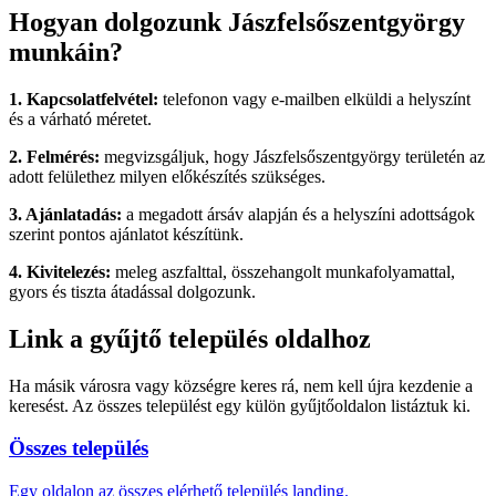
Hogyan dolgozunk Jászfelsőszentgyörgy
munkáin?
1. Kapcsolatfelvétel:
telefonon vagy e-mailben elküldi a helyszínt
és a várható méretet.
2. Felmérés:
megvizsgáljuk, hogy Jászfelsőszentgyörgy területén az
adott felülethez milyen előkészítés szükséges.
3. Ajánlatadás:
a megadott ársáv alapján és a helyszíni adottságok
szerint pontos ajánlatot készítünk.
4. Kivitelezés:
meleg aszfalttal, összehangolt munkafolyamattal,
gyors és tiszta átadással dolgozunk.
Link a gyűjtő település oldalhoz
Ha másik városra vagy községre keres rá, nem kell újra kezdenie a
keresést. Az összes települést egy külön gyűjtőoldalon listáztuk ki.
Összes település
Egy oldalon az összes elérhető település landing.