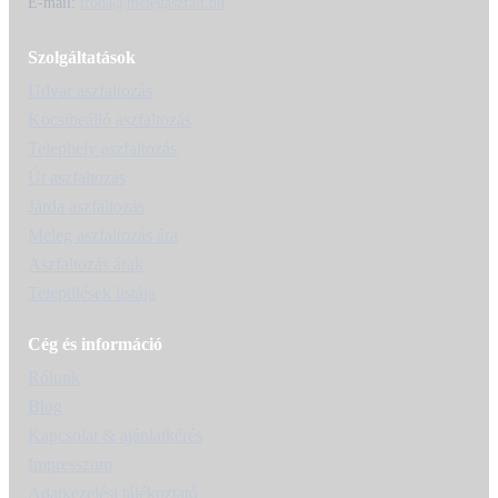
E-mail:
iroda@melegaszfalt.hu
Szolgáltatások
Udvar aszfaltozás
Kocsibeálló aszfaltozás
Telephely aszfaltozás
Út aszfaltozás
Járda aszfaltozás
Meleg aszfaltozás ára
Aszfaltozás árak
Települések listája
Cég és információ
Rólunk
Blog
Kapcsolat & ajánlatkérés
Impresszum
Adatkezelési tájékoztató