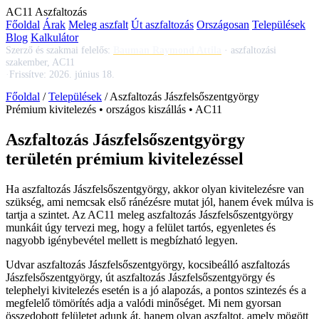
AC
11
Aszfaltozás
Főoldal
Árak
Meleg aszfalt
Út aszfaltozás
Országosan
Települések
Blog
Kalkulátor
Szerző és szakmai felelős:
Bauman Raymond Attila
·
aszfaltozási
szakember, AC11
·
Frissítve:
2026. június 18.
Főoldal
/
Települések
/
Aszfaltozás Jászfelsőszentgyörgy
Prémium kivitelezés • országos kiszállás • AC11
Aszfaltozás Jászfelsőszentgyörgy
területén prémium kivitelezéssel
Ha
aszfaltozás Jászfelsőszentgyörgy
, akkor olyan kivitelezésre van
szükség, ami nemcsak első ránézésre mutat jól, hanem évek múlva is
tartja a szintet. Az AC11
meleg aszfaltozás Jászfelsőszentgyörgy
munkáit úgy tervezi meg, hogy a felület tartós, egyenletes és
nagyobb igénybevétel mellett is megbízható legyen.
Udvar aszfaltozás Jászfelsőszentgyörgy
,
kocsibeálló aszfaltozás
Jászfelsőszentgyörgy
,
út aszfaltozás Jászfelsőszentgyörgy
és
telephelyi kivitelezés esetén is a jó alapozás, a pontos szintezés és a
megfelelő tömörítés adja a valódi minőséget. Mi nem gyorsan
összedobott felületet adunk át, hanem olyan aszfaltot, amely mögött