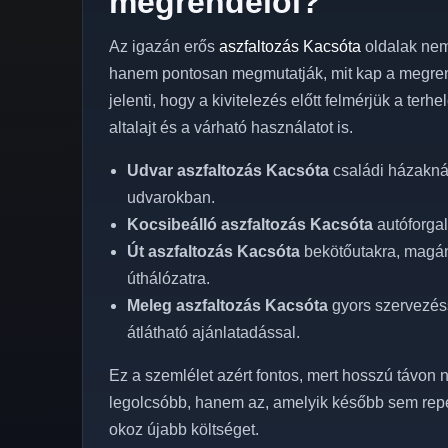
megrendelői?
Az igazán erős
aszfaltozás Kacsóta
oldalak nem
hanem pontosan megmutatják, mit kap a megren
jelenti, hogy a kivitelezés előtt felmérjük a terh
altalajt és a várható használatot is.
Udvar aszfaltozás Kacsóta
családi házaknál
udvarokban.
Kocsibeálló aszfaltozás Kacsóta
autóforgal
Út aszfaltozás Kacsóta
bekötőutakra, magánu
úthálózatra.
Meleg aszfaltozás Kacsóta
gyors szervezéss
átlátható ajánlatadással.
Ez a szemlélet azért fontos, mert hosszú távon n
legolcsóbb, hanem az, amelyik később sem rep
okoz újabb költséget.