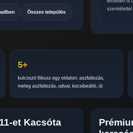
területén is
szemlélettel
mailben
Összes település
5+
kulcsszó fókusz egy oldalon: aszfaltozás,
meleg aszfaltozás, udvar, kocsibeálló, út
C11-et Kacsóta
Prémiu