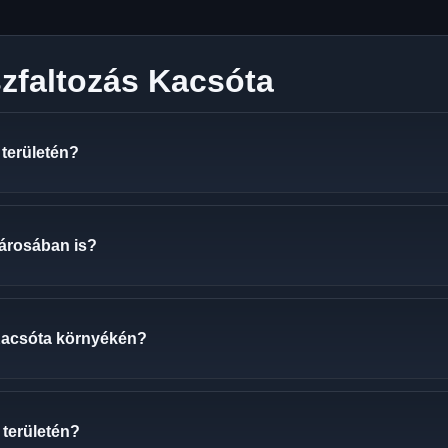
zfaltozás Kacsóta
 területén?
városában is?
Kacsóta környékén?
 területén?