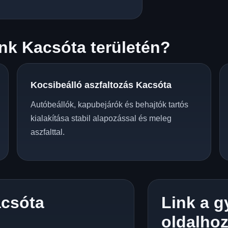
nk Kacsóta területén?
Kocsibeálló aszfaltozás Kacsóta
Autóbeállók, kapubejárók és behajtók tartós
kialakítása stabil alapozással és meleg
aszfalttal.
csóta
Link a g
oldalho