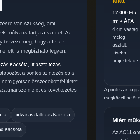
l
alatt
12.000 Ft /
m² + ÁFA
lezésre van szükség, ami
4 cm vastag
 múlva is tartja a szintet. Az
meleg
 tervezi meg, hogy a felület
aszfalt,
ellett is megbízható legyen.
kisebb
projektekhez
tozás Kacsóta
,
út aszfaltozás
ó alapozás, a pontos szintezés és a
i nem gyorsan összedobott felületet
A pontos ár függ a
 szakmai szemlélet és következetes
megközelíthetőség
óta
udvar aszfaltozás Kacsóta
Miért műk
zás Kacsóta
Az AC11
or