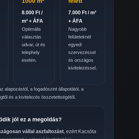
1000 m²
felett
8.000 Ft /
7.000 Ft / m²
m² + ÁFA
+ ÁFA
Optimális
Nagyobb
választás
felületeknél
udvar, út és
egyedi
telephely
szervezéssel
.
esetén.
és országos
kivitelezéssel.
z alapozástól, a fogadószint állapotától, a
től és a kivitelezés összetettségétől.
ödik jól ez a megoldás?
szágosan vállal aszfaltozást
, ezért Kacsóta