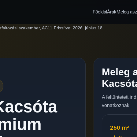
Főoldal
Árak
Meleg aszf
zfaltozási szakember, AC11
·
Frissítve:
2026. június 18.
Meleg a
Kacsót
A feltüntetett i
Kacsóta
vonatkoznak.
émium
250 m²