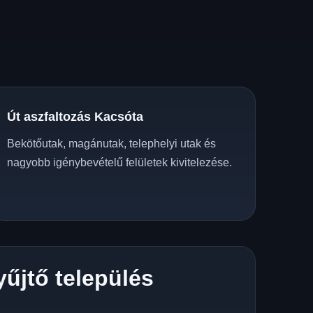
Út aszfaltozás Kacsóta
Bekötőutak, magánutak, telephelyi utak és
nagyobb igénybevételű felületek kivitelezése.
yűjtő település
z