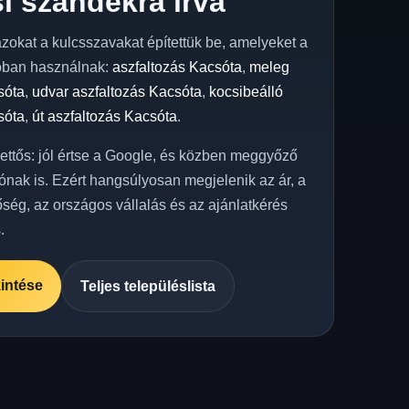
i szándékra írva
azokat a kulcsszavakat építettük be, amelyeket a
óban használnak:
aszfaltozás Kacsóta
,
meleg
sóta
,
udvar aszfaltozás Kacsóta
,
kocsibeálló
sóta
,
út aszfaltozás Kacsóta
.
kettős: jól értse a Google, és közben meggyőző
ónak is. Ezért hangsúlyosan megjelenik az ár, a
őség, az országos vállalás és az ajánlatkérés
.
intése
Teljes településlista