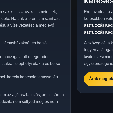
keresés
csak kulcsszavakat ismételnek,
Erre az oldalra 
delő. Nálunk a prémium szint azt
keresőkben val
elést, a vízelvezetést, a meglévő
aszfaltozás Kac
aszfaltozás Kac
, társasházaknál és belső
A szöveg célja 
legyen a látogat
omhoz igazított rétegrenddel.
kivitelezési min
takra, telephelyi utakra és belső
egyszerűsége is
el, korrekt kapcsolattartással és
Árak megtek
em az a jó aszfaltozás, ami elsőre a
edezik, nem süllyed meg és nem