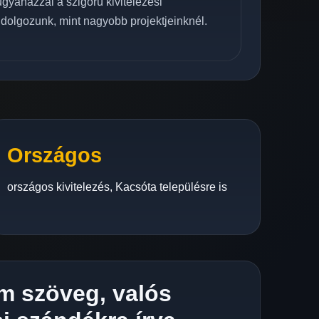
 ugyanazzal a szigorú kivitelezési
 dolgozunk, mint nagyobb projektjeinknél.
Országos
országos kivitelezés, Kacsóta településre is
m szöveg, valós