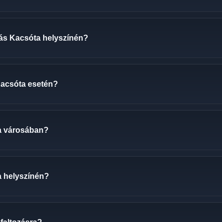
ozás Kacsóta helyszínén?
 Kacsóta esetén?
a városában?
a helyszínén?