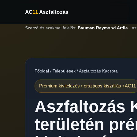
AC
11
Aszfaltozás
Szerző és szakmai felelős:
Bauman Raymond Attila
·
as
Főoldal
/
Települések
/
Aszfaltozás Kacsóta
Prémium kivitelezés • országos kiszállás • AC11
Aszfaltozás 
területén pr