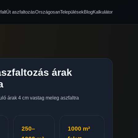
alt
Út aszfaltozás
Országosan
Települések
Blog
Kalkulátor
szfaltozás árak
a
nduló árak 4 cm vastag meleg aszfaltra
250–
1000 m²