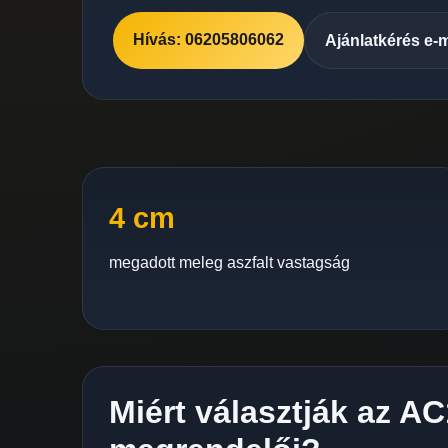
Hívás: 06205806062
Ajánlatkérés e-
4 cm
megadott meleg aszfalt vastagság
Miért választják az A