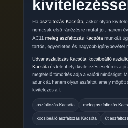
kivitelezésse
Ha
aszfaltozás Kacsóta
, akkor olyan kivite
nemcsak első ránézésre mutat jól, hanem évek
AC11
meleg aszfaltozás Kacsóta
munkáit úgy
tartós, egyenletes és nagyobb igénybevétel m
Udvar aszfaltozás Kacsóta
,
kocsibeálló aszfal
Kacsóta
és telephelyi kivitelezés esetén is a j
megfelelő tömörítés adja a valódi minőséget. M
adunk át, hanem olyan aszfaltot, amely mögött
kivitelezés áll.
aszfaltozás Kacsóta
meleg aszfaltozás Kacs
kocsibeálló aszfaltozás Kacsóta
út aszfalto