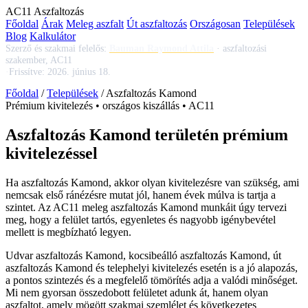
AC
11
Aszfaltozás
Főoldal
Árak
Meleg aszfalt
Út aszfaltozás
Országosan
Települések
Blog
Kalkulátor
Szerző és szakmai felelős:
Bauman Raymond Attila
·
aszfaltozási
szakember, AC11
·
Frissítve:
2026. június 18.
Főoldal
/
Települések
/
Aszfaltozás Kamond
Prémium kivitelezés • országos kiszállás • AC11
Aszfaltozás Kamond területén prémium
kivitelezéssel
Ha
aszfaltozás Kamond
, akkor olyan kivitelezésre van szükség, ami
nemcsak első ránézésre mutat jól, hanem évek múlva is tartja a
szintet. Az AC11
meleg aszfaltozás Kamond
munkáit úgy tervezi
meg, hogy a felület tartós, egyenletes és nagyobb igénybevétel
mellett is megbízható legyen.
Udvar aszfaltozás Kamond
,
kocsibeálló aszfaltozás Kamond
,
út
aszfaltozás Kamond
és telephelyi kivitelezés esetén is a jó alapozás,
a pontos szintezés és a megfelelő tömörítés adja a valódi minőséget.
Mi nem gyorsan összedobott felületet adunk át, hanem olyan
aszfaltot, amely mögött szakmai szemlélet és következetes