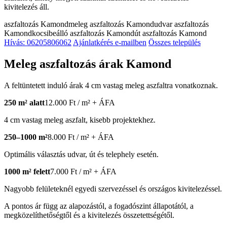
kivitelezés áll.
aszfaltozás Kamond
meleg aszfaltozás Kamond
udvar aszfaltozás
Kamond
kocsibeálló aszfaltozás Kamond
út aszfaltozás Kamond
Hívás: 06205806062
Ajánlatkérés e-mailben
Összes település
Meleg aszfaltozás árak Kamond
A feltüntetett induló árak 4 cm vastag meleg aszfaltra vonatkoznak.
250 m² alatt
12.000 Ft / m² + ÁFA
4 cm vastag meleg aszfalt, kisebb projektekhez.
250–1000 m²
8.000 Ft / m² + ÁFA
Optimális választás udvar, út és telephely esetén.
1000 m² felett
7.000 Ft / m² + ÁFA
Nagyobb felületeknél egyedi szervezéssel és országos kivitelezéssel.
A pontos ár függ az alapozástól, a fogadószint állapotától, a
megközelíthetőségtől és a kivitelezés összetettségétől.