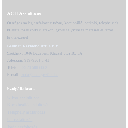
AC11 Aszfaltozás
Országos meleg aszfaltozás: udvar, kocsibeálló, parkoló, telephely és
út aszfaltozás korrekt árakon, gyors helyszíni felméréssel és tartós
kivitelezéssel.
Bauman Raymond Attila E.V.
Székhely: 1046 Budapest, Klauzál utca 18. 5A
Adószám: 91979564-1-41
Telefon:
06 20 580 6062
E-mail:
iroda@melegaszfalt.hu
Szolgáltatások
Udvar aszfaltozás
Kocsibeálló aszfaltozás
Telephely aszfaltozás
Út aszfaltozás
Járda aszfaltozás