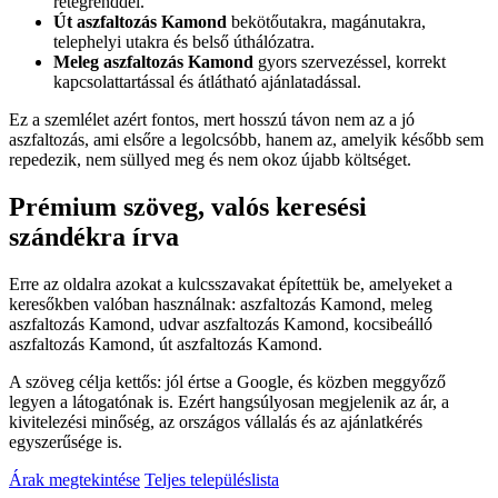
rétegrenddel.
Út aszfaltozás Kamond
bekötőutakra, magánutakra,
telephelyi utakra és belső úthálózatra.
Meleg aszfaltozás Kamond
gyors szervezéssel, korrekt
kapcsolattartással és átlátható ajánlatadással.
Ez a szemlélet azért fontos, mert hosszú távon nem az a jó
aszfaltozás, ami elsőre a legolcsóbb, hanem az, amelyik később sem
repedezik, nem süllyed meg és nem okoz újabb költséget.
Prémium szöveg, valós keresési
szándékra írva
Erre az oldalra azokat a kulcsszavakat építettük be, amelyeket a
keresőkben valóban használnak:
aszfaltozás Kamond
,
meleg
aszfaltozás Kamond
,
udvar aszfaltozás Kamond
,
kocsibeálló
aszfaltozás Kamond
,
út aszfaltozás Kamond
.
A szöveg célja kettős: jól értse a Google, és közben meggyőző
legyen a látogatónak is. Ezért hangsúlyosan megjelenik az ár, a
kivitelezési minőség, az országos vállalás és az ajánlatkérés
egyszerűsége is.
Árak megtekintése
Teljes településlista