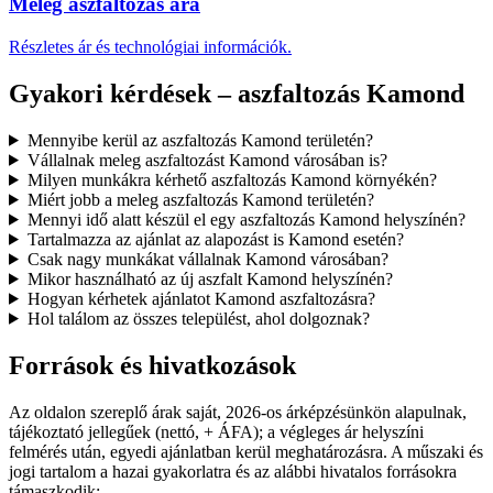
Meleg aszfaltozás ára
Részletes ár és technológiai információk.
Gyakori kérdések – aszfaltozás Kamond
Mennyibe kerül az aszfaltozás Kamond területén?
Vállalnak meleg aszfaltozást Kamond városában is?
Milyen munkákra kérhető aszfaltozás Kamond környékén?
Miért jobb a meleg aszfaltozás Kamond területén?
Mennyi idő alatt készül el egy aszfaltozás Kamond helyszínén?
Tartalmazza az ajánlat az alapozást is Kamond esetén?
Csak nagy munkákat vállalnak Kamond városában?
Mikor használható az új aszfalt Kamond helyszínén?
Hogyan kérhetek ajánlatot Kamond aszfaltozásra?
Hol találom az összes települést, ahol dolgoznak?
Források és hivatkozások
Az oldalon szereplő árak saját, 2026-os árképzésünkön alapulnak,
tájékoztató jellegűek (nettó, + ÁFA); a végleges ár helyszíni
felmérés után, egyedi ajánlatban kerül meghatározásra. A műszaki és
jogi tartalom a hazai gyakorlatra és az alábbi hivatalos forrásokra
támaszkodik: