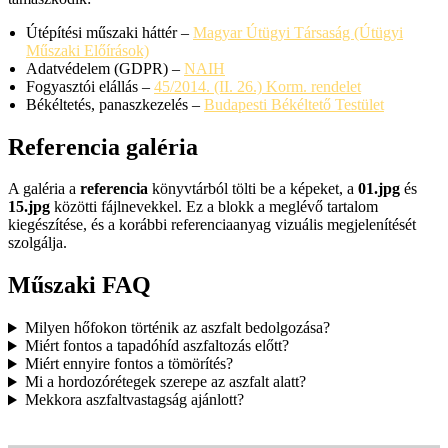
Útépítési műszaki háttér –
Magyar Útügyi Társaság (Útügyi
Műszaki Előírások)
Adatvédelem (GDPR) –
NAIH
Fogyasztói elállás –
45/2014. (II. 26.) Korm. rendelet
Békéltetés, panaszkezelés –
Budapesti Békéltető Testület
Referencia galéria
A galéria a
referencia
könyvtárból tölti be a képeket, a
01.jpg
és
15.jpg
közötti fájlnevekkel. Ez a blokk a meglévő tartalom
kiegészítése, és a korábbi referenciaanyag vizuális megjelenítését
szolgálja.
Műszaki FAQ
Milyen hőfokon történik az aszfalt bedolgozása?
Miért fontos a tapadóhíd aszfaltozás előtt?
Miért ennyire fontos a tömörítés?
Mi a hordozórétegek szerepe az aszfalt alatt?
Mekkora aszfaltvastagság ajánlott?