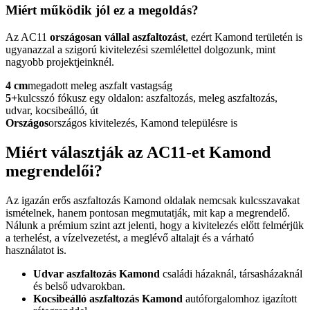
Miért működik jól ez a megoldás?
Az AC11
országosan vállal aszfaltozást
, ezért Kamond területén is
ugyanazzal a szigorú kivitelezési szemlélettel dolgozunk, mint
nagyobb projektjeinknél.
4 cm
megadott meleg aszfalt vastagság
5+
kulcsszó fókusz egy oldalon: aszfaltozás, meleg aszfaltozás,
udvar, kocsibeálló, út
Országos
országos kivitelezés, Kamond településre is
Miért választják az AC11-et Kamond
megrendelői?
Az igazán erős
aszfaltozás Kamond
oldalak nemcsak kulcsszavakat
ismételnek, hanem pontosan megmutatják, mit kap a megrendelő.
Nálunk a prémium szint azt jelenti, hogy a kivitelezés előtt felmérjük
a terhelést, a vízelvezetést, a meglévő altalajt és a várható
használatot is.
Udvar aszfaltozás Kamond
családi házaknál, társasházaknál
és belső udvarokban.
Kocsibeálló aszfaltozás Kamond
autóforgalomhoz igazított