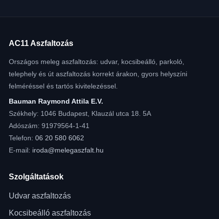
AC11 Aszfaltozás
Országos meleg aszfaltozás: udvar, kocsibeálló, parkoló,
telephely és út aszfaltozás korrekt árakon, gyors helyszíni
felméréssel és tartós kivitelezéssel.
Bauman Raymond Attila E.V.
Székhely: 1046 Budapest, Klauzál utca 18. 5A
Adószám: 91979564-1-41
Telefon:
06 20 580 6062
E-mail:
iroda@melegaszfalt.hu
Szolgáltatások
Udvar aszfaltozás
Kocsibeálló aszfaltozás