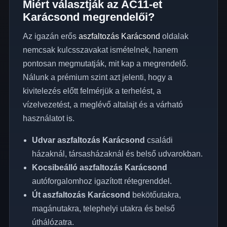
Miért választják az AC11-et
Karácsond megrendelői?
Az igazán erős
aszfaltozás Karácsond
oldalak
nemcsak kulcsszavakat ismételnek, hanem
pontosan megmutatják, mit kap a megrendelő.
Nálunk a prémium szint azt jelenti, hogy a
kivitelezés előtt felmérjük a terhelést, a
vízelvezetést, a meglévő altalajt és a várható
használatot is.
Udvar aszfaltozás Karácsond
családi
házaknál, társasházaknál és belső udvarokban.
Kocsibeálló aszfaltozás Karácsond
autóforgalomhoz igazított rétegrenddel.
Út aszfaltozás Karácsond
bekötőutakra,
magánutakra, telephelyi utakra és belső
úthálózatra.