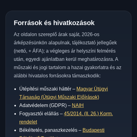
Források és hivatkozások
Az oldalon szereplő árak saját, 2026-os
árképzésünkön alapulnak, tájékoztató jellegűek
(nettó, + ÁFA); a végleges ár helyszíni felmérés
után, egyedi ajánlatban kerül meghatározásra. A
műszaki és jogi tartalom a hazai gyakorlatra és az
alábbi hivatalos forrásokra támaszkodik:
Útépítési műszaki háttér –
Magyar Útügyi
Társaság (Útügyi Műszaki Előírások)
Adatvédelem (GDPR) –
NAIH
Fogyasztói elállás –
45/2014. (II. 26.) Korm.
rendelet
Békéltetés, panaszkezelés –
Budapesti