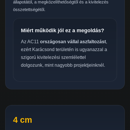
állapotától, a megközelíthetőségtől és a kivitelezés
összetettségétől.
Miért működik jól ez a megoldás?
Az AC11
országosan vállal aszfaltozást
,
ezért Karácsond területén is ugyanazzal a
szigorú kivitelezési szemlélettel
dolgozunk, mint nagyobb projektjeinknél.
4 cm