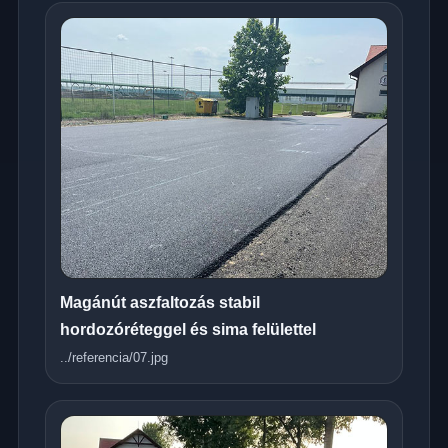
Magánút aszfaltozás stabil
hordozóréteggel és sima felülettel
../referencia/07.jpg