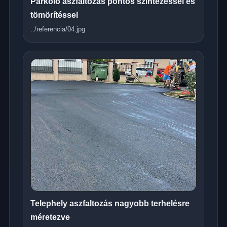
Parkoló aszfaltozás pontos szintezéssel és
tömörítéssel
../referencia/04.jpg
Telephely aszfaltozás nagyobb terhelésre
méretezve