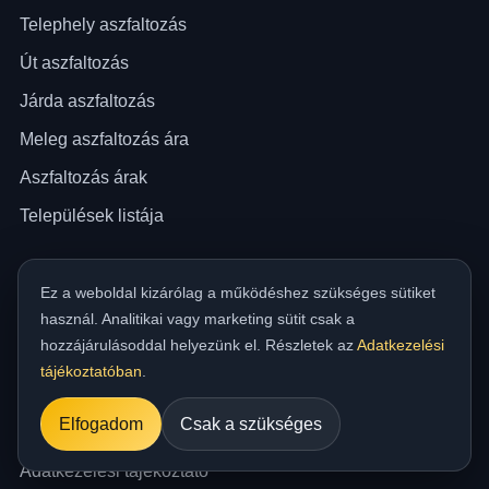
Telephely aszfaltozás
Út aszfaltozás
Járda aszfaltozás
Meleg aszfaltozás ára
Aszfaltozás árak
Települések listája
Cég és információ
Ez a weboldal kizárólag a működéshez szükséges sütiket
Rólunk
használ. Analitikai vagy marketing sütit csak a
hozzájárulásoddal helyezünk el. Részletek az
Adatkezelési
Blog
tájékoztatóban
.
Kapcsolat & ajánlatkérés
Elfogadom
Csak a szükséges
Impresszum
Adatkezelési tájékoztató