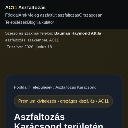
AC
11
Aszfaltozás
Főoldal
Árak
Meleg aszfalt
Út aszfaltozás
Országosan
Települések
Blog
Kalkulátor
Szerző és szakmai felelős:
Bauman Raymond Attila
·
aszfaltozási szakember, AC11
·
Frissítve:
2026. június 18.
Főoldal
/
Települések
/
Aszfaltozás Karácsond
Prémium kivitelezés • országos kiszállás • AC11
Aszfaltozás
Karácsond területén