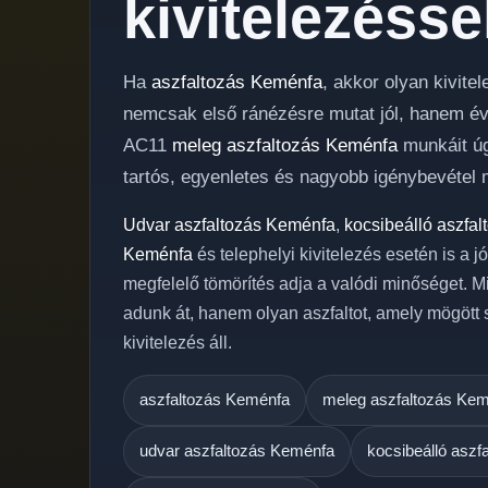
kivitelezésse
Ha
aszfaltozás Keménfa
, akkor olyan kivite
nemcsak első ránézésre mutat jól, hanem évek
AC11
meleg aszfaltozás Keménfa
munkáit úg
tartós, egyenletes és nagyobb igénybevétel m
Udvar aszfaltozás Keménfa
,
kocsibeálló aszfa
Keménfa
és telephelyi kivitelezés esetén is a j
megfelelő tömörítés adja a valódi minőséget. M
adunk át, hanem olyan aszfaltot, amely mögött
kivitelezés áll.
aszfaltozás Keménfa
meleg aszfaltozás Ke
udvar aszfaltozás Keménfa
kocsibeálló aszf