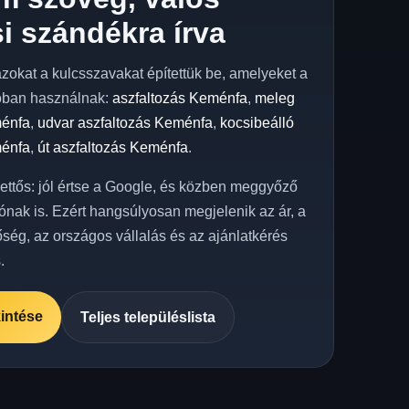
i szándékra írva
azokat a kulcsszavakat építettük be, amelyeket a
óban használnak:
aszfaltozás Keménfa
,
meleg
ménfa
,
udvar aszfaltozás Keménfa
,
kocsibeálló
ménfa
,
út aszfaltozás Keménfa
.
kettős: jól értse a Google, és közben meggyőző
ónak is. Ezért hangsúlyosan megjelenik az ár, a
őség, az országos vállalás és az ajánlatkérés
.
intése
Teljes településlista