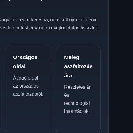
z
vagy községre keres rá, nem kell újra kezdenie
zes települést egy külön gyűjtőoldalon listáztuk
Országos
Meleg
oldal
aszfaltozás
ára
Átfogó oldal
az országos
Részletes ár
aszfaltozásról.
és
technológiai
információk.