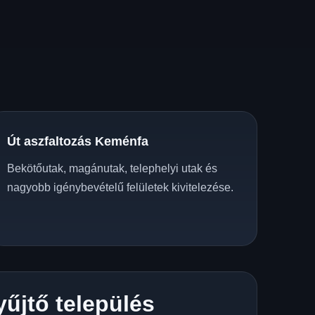
Út aszfaltozás Keménfa
Bekötőutak, magánutak, telephelyi utak és
nagyobb igénybevételű felületek kivitelezése.
yűjtő település