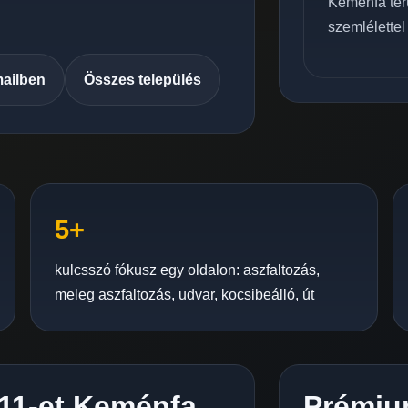
Keménfa terü
szemlélettel
mailben
Összes település
5+
kulcsszó fókusz egy oldalon: aszfaltozás,
meleg aszfaltozás, udvar, kocsibeálló, út
C11-et Keménfa
Prémiu