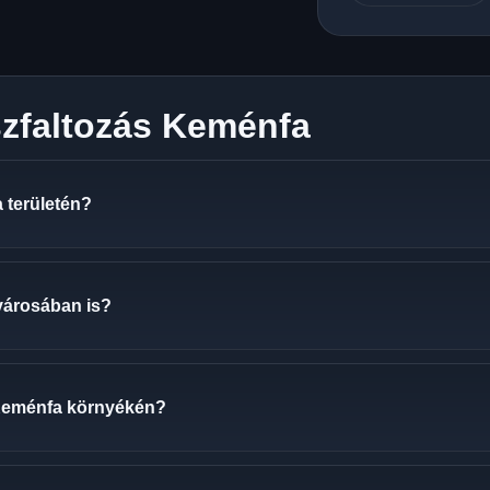
szfaltozás Keménfa
 területén?
városában is?
 Keménfa környékén?