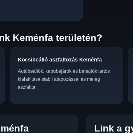
nk Keménfa területén?
Kocsibeálló aszfaltozás Keménfa
Autóbeállók, kapubejárók és behajtók tartós
kialakítása stabil alapozással és meleg
aszfalttal.
eménfa
Link a g