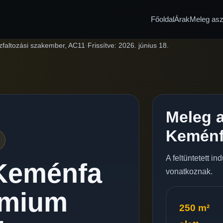
Főoldal
Árak
Meleg aszf
zfaltozási szakember, AC11
·
Frissítve:
2026. június 18.
Meleg a
Kemén
A feltüntetett i
 Keménfa
vonatkoznak.
émium
250 m²