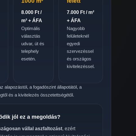
1000 m²
felett
8.000 Ft /
7.000 Ft / m²
m² + ÁFA
+ ÁFA
Optimális
Nagyobb
választás
felületeknél
udvar, út és
egyedi
telephely
szervezéssel
.
esetén.
és országos
kivitelezéssel.
z alapozástól, a fogadószint állapotától, a
től és a kivitelezés összetettségétől.
ödik jól ez a megoldás?
szágosan vállal aszfaltozást
, ezért