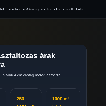
alt
Út aszfaltozás
Országosan
Települések
Blog
Kalkulátor
szfaltozás árak
fa
nduló árak 4 cm vastag meleg aszfaltra
250–
1000 m²