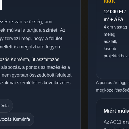
l
alatt
12.000 Ft /
m² + ÁFA
lezésre van szükség, ami
4 cm vastag
 múlva is tartja a szintet. Az
meleg
y tervezi meg, hogy a felület
aszfalt,
ellett is megbízható legyen.
kisebb
projektekhez
ltozás Keménfa
,
út aszfaltozás
ó alapozás, a pontos szintezés és a
i nem gyorsan összedobott felületet
A pontos ár függ a
 szakmai szemlélet és következetes
megközelíthetőség
ménfa
Miért műk
altozás Keménfa
Az AC11
or