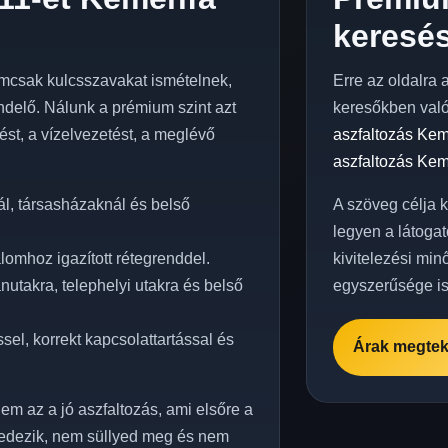
keresés
mcsak kulcsszavakat ismételnek,
Erre az oldalra 
delő. Nálunk a prémium szint azt
keresőkben val
elést, a vízelvezetést, a meglévő
aszfaltozás Ke
aszfaltozás Ke
l, társasházaknál és belső
A szöveg célja 
legyen a látogat
lomhoz igazított rétegrenddel.
kivitelezési min
utakra, telephelyi utakra és belső
egyszerűsége is
el, korrekt kapcsolattartással és
Árak megtek
em az a jó aszfaltozás, ami elsőre a
edezik, nem süllyed meg és nem