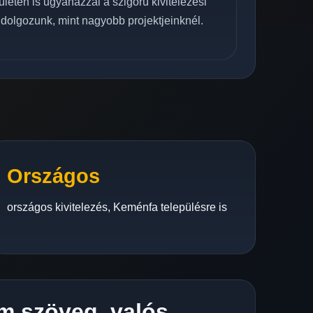
letén is ugyanazzal a szigorú kivitelezési
 dolgozunk, mint nagyobb projektjeinknél.
Országos
országos kivitelezés, Keménfa településre is
m szöveg, valós