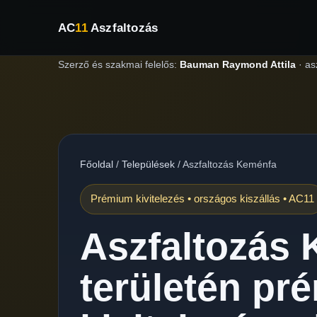
AC
11
Aszfaltozás
Szerző és szakmai felelős:
Bauman Raymond Attila
·
as
Főoldal
/
Települések
/
Aszfaltozás Keménfa
Prémium kivitelezés • országos kiszállás • AC11
Aszfaltozás
területén pr