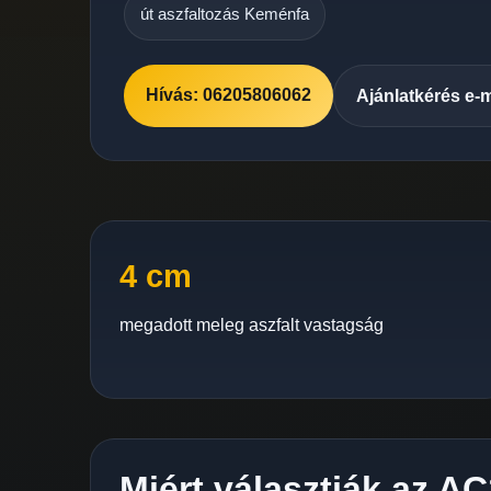
út aszfaltozás Keménfa
Hívás: 06205806062
Ajánlatkérés e-
4 cm
megadott meleg aszfalt vastagság
Miért választják az A