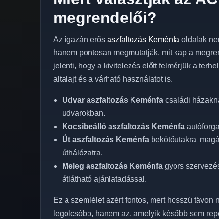
megrendelői?
Az igazán erős
aszfaltozás Keménfa
oldalak ne
hanem pontosan megmutatják, mit kap a megren
jelenti, hogy a kivitelezés előtt felmérjük a terh
altalajt és a várható használatot is.
Udvar aszfaltozás Keménfa
családi házakná
udvarokban.
Kocsibeálló aszfaltozás Keménfa
autóforga
Út aszfaltozás Keménfa
bekötőutakra, magán
úthálózatra.
Meleg aszfaltozás Keménfa
gyors szervezéss
átlátható ajánlatadással.
Ez a szemlélet azért fontos, mert hosszú távon n
legolcsóbb, hanem az, amelyik később sem rep