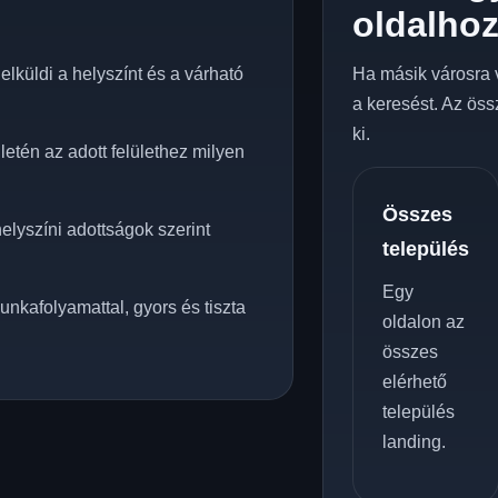
oldalho
lküldi a helyszínt és a várható
Ha másik városra 
a keresést. Az öss
ki.
etén az adott felülethez milyen
Összes
elyszíni adottságok szerint
település
Egy
unkafolyamattal, gyors és tiszta
oldalon az
összes
elérhető
település
landing.