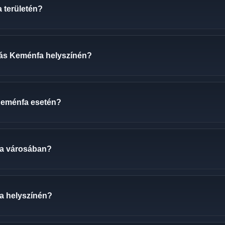
 területén?
ozás Keménfa helyszínén?
 Keménfa esetén?
fa városában?
fa helyszínén?