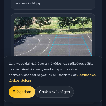
../referencia/14.jpg
Ez a weboldal kizárólag a működéshez szükséges sütiket
használ. Analitikai vagy marketing sütit csak a
hozzájárulásoddal helyezünk el. Részletek az
Adatkezelési
tájékoztatóban
.
Országos meleg aszfaltozás udvarra,
beállóra, parkolóra és utakhoz
Elfogadom
Csak a szükséges
../referencia/15.jpg