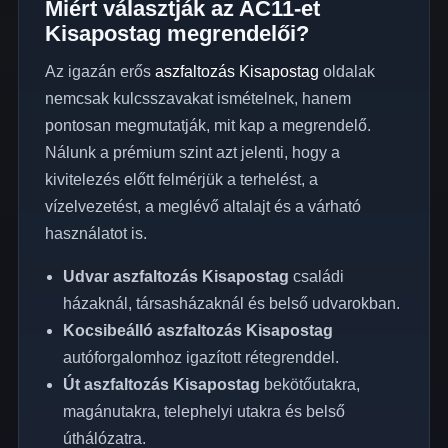
Miért választják az AC11-et
Kisapostag megrendelői?
Az igazán erős
aszfaltozás Kisapostag
oldalak
nemcsak kulcsszavakat ismételnek, hanem
pontosan megmutatják, mit kap a megrendelő.
Nálunk a prémium szint azt jelenti, hogy a
kivitelezés előtt felmérjük a terhelést, a
vízelvezetést, a meglévő altalajt és a várható
használatot is.
Udvar aszfaltozás Kisapostag
családi
házaknál, társasházaknál és belső udvarokban.
Kocsibeálló aszfaltozás Kisapostag
autóforgalomhoz igazított rétegrenddel.
Út aszfaltozás Kisapostag
bekötőutakra,
magánutakra, telephelyi utakra és belső
úthálózatra.