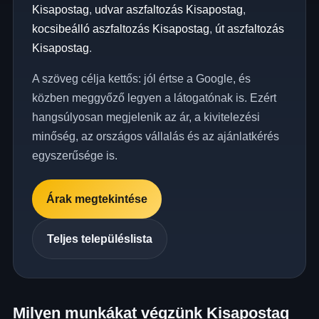
Kisapostag
,
udvar aszfaltozás Kisapostag
,
kocsibeálló aszfaltozás Kisapostag
,
út aszfaltozás
Kisapostag
.
A szöveg célja kettős: jól értse a Google, és
közben meggyőző legyen a látogatónak is. Ezért
hangsúlyosan megjelenik az ár, a kivitelezési
minőség, az országos vállalás és az ajánlatkérés
egyszerűsége is.
Árak megtekintése
Teljes településlista
Milyen munkákat végzünk Kisapostag