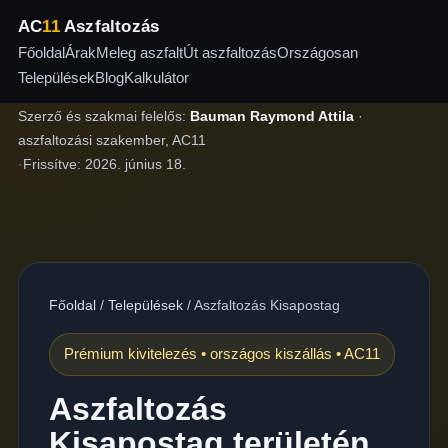
AC
11
Aszfaltozás
Főoldal
Árak
Meleg aszfalt
Út aszfaltozás
Országosan
Települések
Blog
Kalkulátor
Szerző és szakmai felelős:
Bauman Raymond Attila
·
aszfaltozási szakember, AC11
·
Frissítve:
2026. június 18.
Főoldal
/
Települések
/
Aszfaltozás Kisapostag
Prémium kivitelezés • országos kiszállás • AC11
Aszfaltozás
Kisapostag területén