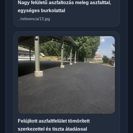
Nagy felületű aszfaltozás meleg aszfalttal,
egységes burkolattal
../referencia/13.jpg
Felújított aszfaltfelület tömörített
szerkezettel és tiszta átadással