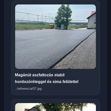
Magánút aszfaltozás stabil
hordozóréteggel és sima felülettel
../referencia/07.jpg