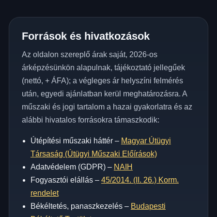
Források és hivatkozások
Az oldalon szereplő árak saját, 2026-os
árképzésünkön alapulnak, tájékoztató jellegűek
(nettó, + ÁFA); a végleges ár helyszíni felmérés
után, egyedi ajánlatban kerül meghatározásra. A
műszaki és jogi tartalom a hazai gyakorlatra és az
alábbi hivatalos forrásokra támaszkodik:
Útépítési műszaki háttér –
Magyar Útügyi
Társaság (Útügyi Műszaki Előírások)
Adatvédelem (GDPR) –
NAIH
Fogyasztói elállás –
45/2014. (II. 26.) Korm.
rendelet
Békéltetés, panaszkezelés –
Budapesti