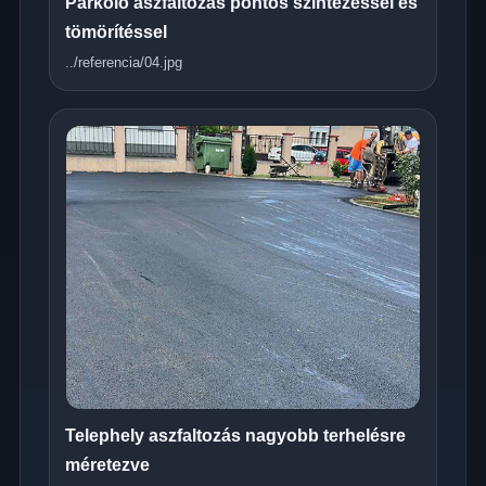
Parkoló aszfaltozás pontos szintezéssel és
tömörítéssel
../referencia/04.jpg
Telephely aszfaltozás nagyobb terhelésre
méretezve