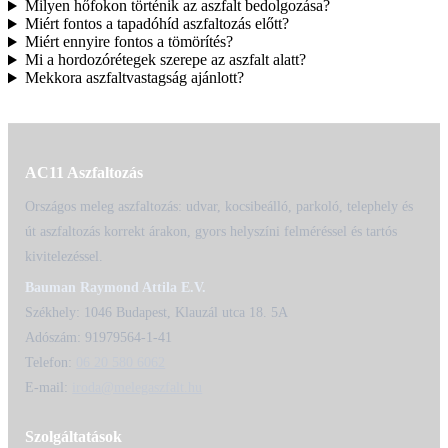
Milyen hőfokon történik az aszfalt bedolgozása?
Miért fontos a tapadóhíd aszfaltozás előtt?
Miért ennyire fontos a tömörítés?
Mi a hordozórétegek szerepe az aszfalt alatt?
Mekkora aszfaltvastagság ajánlott?
AC11 Aszfaltozás
Országos meleg aszfaltozás: udvar, kocsibeálló, parkoló, telephely és
út aszfaltozás korrekt árakon, gyors helyszíni felméréssel és tartós
kivitelezéssel.
Bauman Raymond Attila E.V.
Székhely: 1046 Budapest, Klauzál utca 18. 5A
Adószám: 91979564-1-41
Telefon:
06 20 580 6062
E-mail:
iroda@melegaszfalt.hu
Szolgáltatások