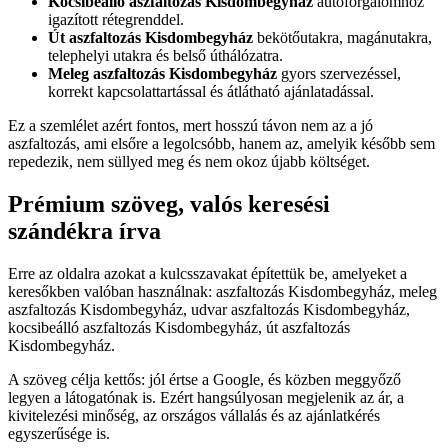
Kocsibeálló aszfaltozás Kisdombegyház
autóforgalomhoz
igazított rétegrenddel.
Út aszfaltozás Kisdombegyház
bekötőutakra, magánutakra,
telephelyi utakra és belső úthálózatra.
Meleg aszfaltozás Kisdombegyház
gyors szervezéssel,
korrekt kapcsolattartással és átlátható ajánlatadással.
Ez a szemlélet azért fontos, mert hosszú távon nem az a jó
aszfaltozás, ami elsőre a legolcsóbb, hanem az, amelyik később sem
repedezik, nem süllyed meg és nem okoz újabb költséget.
Prémium szöveg, valós keresési
szándékra írva
Erre az oldalra azokat a kulcsszavakat építettük be, amelyeket a
keresőkben valóban használnak:
aszfaltozás Kisdombegyház
,
meleg
aszfaltozás Kisdombegyház
,
udvar aszfaltozás Kisdombegyház
,
kocsibeálló aszfaltozás Kisdombegyház
,
út aszfaltozás
Kisdombegyház
.
A szöveg célja kettős: jól értse a Google, és közben meggyőző
legyen a látogatónak is. Ezért hangsúlyosan megjelenik az ár, a
kivitelezési minőség, az országos vállalás és az ajánlatkérés
egyszerűsége is.