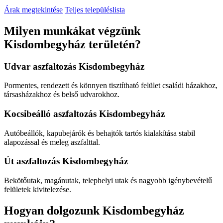
Árak megtekintése
Teljes településlista
Milyen munkákat végzünk
Kisdombegyház területén?
Udvar aszfaltozás Kisdombegyház
Pormentes, rendezett és könnyen tisztítható felület családi házakhoz,
társasházakhoz és belső udvarokhoz.
Kocsibeálló aszfaltozás Kisdombegyház
Autóbeállók, kapubejárók és behajtók tartós kialakítása stabil
alapozással és meleg aszfalttal.
Út aszfaltozás Kisdombegyház
Bekötőutak, magánutak, telephelyi utak és nagyobb igénybevételű
felületek kivitelezése.
Hogyan dolgozunk Kisdombegyház