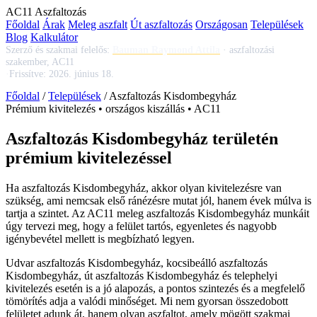
AC
11
Aszfaltozás
Főoldal
Árak
Meleg aszfalt
Út aszfaltozás
Országosan
Települések
Blog
Kalkulátor
Szerző és szakmai felelős:
Bauman Raymond Attila
·
aszfaltozási
szakember, AC11
·
Frissítve:
2026. június 18.
Főoldal
/
Települések
/
Aszfaltozás Kisdombegyház
Prémium kivitelezés • országos kiszállás • AC11
Aszfaltozás Kisdombegyház területén
prémium kivitelezéssel
Ha
aszfaltozás Kisdombegyház
, akkor olyan kivitelezésre van
szükség, ami nemcsak első ránézésre mutat jól, hanem évek múlva is
tartja a szintet. Az AC11
meleg aszfaltozás Kisdombegyház
munkáit
úgy tervezi meg, hogy a felület tartós, egyenletes és nagyobb
igénybevétel mellett is megbízható legyen.
Udvar aszfaltozás Kisdombegyház
,
kocsibeálló aszfaltozás
Kisdombegyház
,
út aszfaltozás Kisdombegyház
és telephelyi
kivitelezés esetén is a jó alapozás, a pontos szintezés és a megfelelő
tömörítés adja a valódi minőséget. Mi nem gyorsan összedobott
felületet adunk át, hanem olyan aszfaltot, amely mögött szakmai