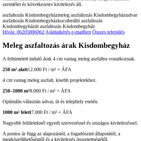
szemlélet és következetes kivitelezés áll.
aszfaltozás Kisdombegyház
meleg aszfaltozás Kisdombegyház
udvar
aszfaltozás Kisdombegyház
kocsibeálló aszfaltozás
Kisdombegyház
út aszfaltozás Kisdombegyház
Hívás: 06205806062
Ajánlatkérés e-mailben
Összes település
Meleg aszfaltozás árak Kisdombegyház
A feltüntetett induló árak 4 cm vastag meleg aszfaltra vonatkoznak.
250 m² alatt
12.000 Ft / m² + ÁFA
4 cm vastag meleg aszfalt, kisebb projektekhez.
250–1000 m²
8.000 Ft / m² + ÁFA
Optimális választás udvar, út és telephely esetén.
1000 m² felett
7.000 Ft / m² + ÁFA
Nagyobb felületeknél egyedi szervezéssel és országos kivitelezéssel.
A pontos ár függ az alapozástól, a fogadószint állapotától, a
megközelíthetőségtől és a kivitelezés összetettségétől.