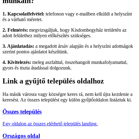
munkáin?
1. Kapcsolatfelvétel:
telefonon vagy e-mailben elküldi a helyszínt
és a várható méretet.
2. Felmérés:
megvizsgáljuk, hogy Kisdombegyház területén az
adott felülethez milyen előkészítés szükséges.
3. Ajánlatadás:
a megadott ársáv alapján és a helyszíni adottságok
szerint pontos ajánlatot készítünk.
4. Kivitelezés:
meleg aszfalttal, összehangolt munkafolyamattal,
gyors és tiszta átadással dolgozunk.
Link a gyűjtő település oldalhoz
Ha másik városra vagy községre keres rá, nem kell újra kezdenie a
keresést. Az összes települést egy külön gyűjtőoldalon listáztuk ki.
Összes település
Egy oldalon az összes elérhető település landing.
Országos oldal