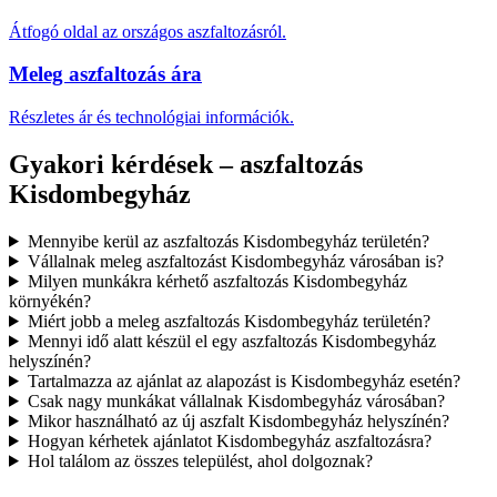
Átfogó oldal az országos aszfaltozásról.
Meleg aszfaltozás ára
Részletes ár és technológiai információk.
Gyakori kérdések – aszfaltozás
Kisdombegyház
Mennyibe kerül az aszfaltozás Kisdombegyház területén?
Vállalnak meleg aszfaltozást Kisdombegyház városában is?
Milyen munkákra kérhető aszfaltozás Kisdombegyház
környékén?
Miért jobb a meleg aszfaltozás Kisdombegyház területén?
Mennyi idő alatt készül el egy aszfaltozás Kisdombegyház
helyszínén?
Tartalmazza az ajánlat az alapozást is Kisdombegyház esetén?
Csak nagy munkákat vállalnak Kisdombegyház városában?
Mikor használható az új aszfalt Kisdombegyház helyszínén?
Hogyan kérhetek ajánlatot Kisdombegyház aszfaltozásra?
Hol találom az összes települést, ahol dolgoznak?