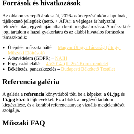
Források és hivatkozások
Az oldalon szereplő árak saját, 2026-os árképzésünkön alapulnak,
tájékoztató jellegűek (nettó, + ÁFA); a végleges ár helyszíni
felmérés után, egyedi ajánlatban kerül meghatározásra. A műszaki és
jogi tartalom a hazai gyakorlatra és az alábbi hivatalos forrásokra
támaszkodik:
Útépítési műszaki háttér –
Magyar Útügyi Társaság (Útügyi
Műszaki Előírások)
Adatvédelem (GDPR) –
NAIH
Fogyasztói elállás –
45/2014. (II. 26.) Korm. rendelet
Békéltetés, panaszkezelés –
Budapesti Békéltető Testület
Referencia galéria
A galéria a
referencia
könyvtárból tölti be a képeket, a
01.jpg
és
15.jpg
közötti fájlnevekkel. Ez a blokk a meglévő tartalom
kiegészítése, és a korábbi referenciaanyag vizuális megjelenítését
szolgálja.
Műszaki FAQ