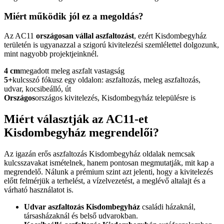
Miért működik jól ez a megoldás?
Az AC11
országosan vállal aszfaltozást
, ezért Kisdombegyház
területén is ugyanazzal a szigorú kivitelezési szemlélettel dolgozunk,
mint nagyobb projektjeinknél.
4 cm
megadott meleg aszfalt vastagság
5+
kulcsszó fókusz egy oldalon: aszfaltozás, meleg aszfaltozás,
udvar, kocsibeálló, út
Országos
országos kivitelezés, Kisdombegyház településre is
Miért választják az AC11-et
Kisdombegyház megrendelői?
Az igazán erős
aszfaltozás Kisdombegyház
oldalak nemcsak
kulcsszavakat ismételnek, hanem pontosan megmutatják, mit kap a
megrendelő. Nálunk a prémium szint azt jelenti, hogy a kivitelezés
előtt felmérjük a terhelést, a vízelvezetést, a meglévő altalajt és a
várható használatot is.
Udvar aszfaltozás Kisdombegyház
családi házaknál,
társasházaknál és belső udvarokban.