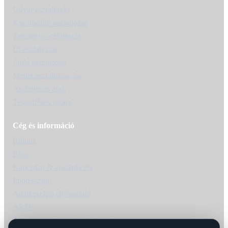
Udvar aszfaltozás
Kocsibeálló aszfaltozás
Telephely aszfaltozás
Út aszfaltozás
Járda aszfaltozás
Meleg aszfaltozás ára
Aszfaltozás árak
Települések listája
Cég és információ
Rólunk
Blog
Kapcsolat & ajánlatkérés
Impresszum
Adatkezelési tájékoztató
ÁSZF
Akadálymentességi nyilatkozat