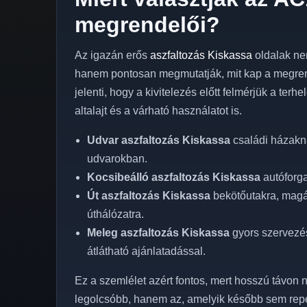
megrendelői?
Az igazán erős
aszfaltozás Kiskassa
oldalak ne
hanem pontosan megmutatják, mit kap a megren
jelenti, hogy a kivitelezés előtt felmérjük a terh
altalajt és a várható használatot is.
Udvar aszfaltozás Kiskassa
családi házakná
udvarokban.
Kocsibeálló aszfaltozás Kiskassa
autóforga
Út aszfaltozás Kiskassa
bekötőutakra, magán
úthálózatra.
Meleg aszfaltozás Kiskassa
gyors szervezés
átlátható ajánlatadással.
Ez a szemlélet azért fontos, mert hosszú távon n
legolcsóbb, hanem az, amelyik később sem rep