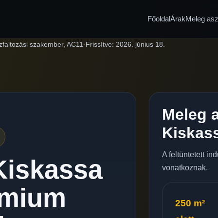
Főoldal
Árak
Meleg aszf
zfaltozási szakember, AC11
·
Frissítve:
2026. június 18.
Meleg a
Kiskas
A feltüntetett i
Kiskassa
vonatkoznak.
émium
250 m²