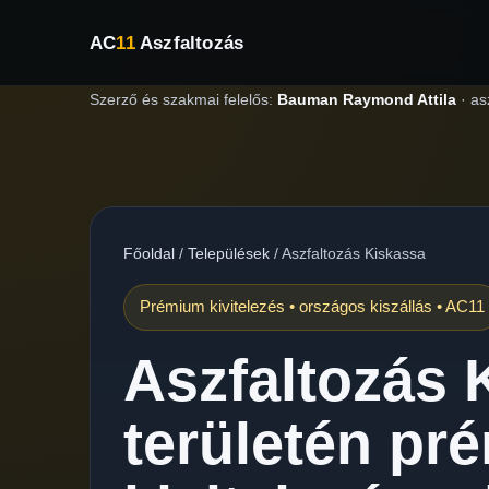
AC
11
Aszfaltozás
Szerző és szakmai felelős:
Bauman Raymond Attila
·
as
Főoldal
/
Települések
/
Aszfaltozás Kiskassa
Prémium kivitelezés • országos kiszállás • AC11
Aszfaltozás 
területén pr