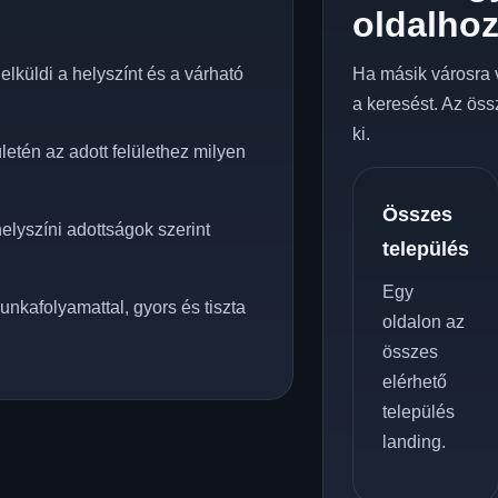
oldalho
lküldi a helyszínt és a várható
Ha másik városra 
a keresést. Az öss
ki.
etén az adott felülethez milyen
Összes
elyszíni adottságok szerint
település
Egy
unkafolyamattal, gyors és tiszta
oldalon az
összes
elérhető
település
landing.