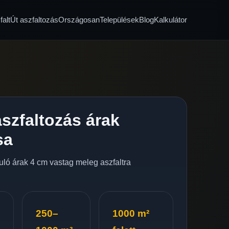
alt
Út aszfaltozás
Országosan
Települések
Blog
Kalkulátor
szfaltozás árak
sa
nduló árak 4 cm vastag meleg aszfaltra
250–
1000 m²