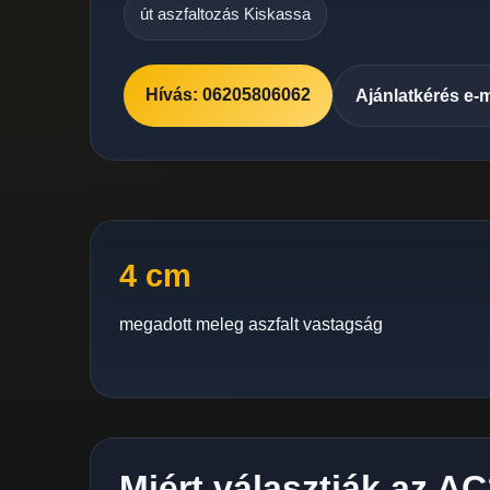
út aszfaltozás Kiskassa
Hívás: 06205806062
Ajánlatkérés e-
4 cm
megadott meleg aszfalt vastagság
Miért választják az A