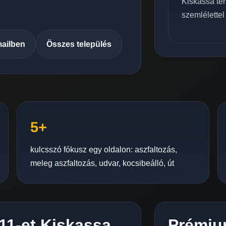
Kiskassa ter
szemlélettel
mailben
Összes település
5+
kulcsszó fókusz egy oldalon: aszfaltozás,
meleg aszfaltozás, udvar, kocsibeálló, út
C11-et Kiskassa
Prémiu