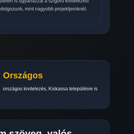
ületén is ugyanazzal a szigorú kivitelezési
 dolgozunk, mint nagyobb projektjeinknél.
Országos
országos kivitelezés, Kiskassa településre is
m szöveg, valós