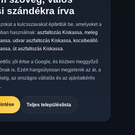
i szándékra írva
azokat a kulcsszavakat építettük be, amelyeket a
óban használnak:
aszfaltozás Kiskassa
,
meleg
kassa
,
udvar aszfaltozás Kiskassa
,
kocsibeálló
kassa
,
út aszfaltozás Kiskassa
.
kettős: jól értse a Google, és közben meggyőző
ónak is. Ezért hangsúlyosan megjelenik az ár, a
őség, az országos vállalás és az ajánlatkérés
.
intése
Teljes településlista