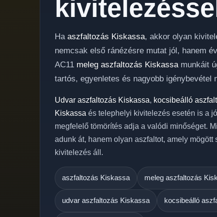
kivitelezésse
Ha
aszfaltozás Kiskassa
, akkor olyan kivit
nemcsak első ránézésre mutat jól, hanem évek
AC11
meleg aszfaltozás Kiskassa
munkáit úg
tartós, egyenletes és nagyobb igénybevétel m
Udvar aszfaltozás Kiskassa
,
kocsibeálló aszfa
Kiskassa
és telephelyi kivitelezés esetén is a 
megfelelő tömörítés adja a valódi minőséget. M
adunk át, hanem olyan aszfaltot, amely mögött
kivitelezés áll.
aszfaltozás Kiskassa
meleg aszfaltozás Kis
udvar aszfaltozás Kiskassa
kocsibeálló aszf