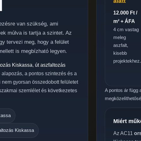
l
alatt
12.000 Ft /
m² + ÁFA
elezésre van szükség, ami
4 cm vastag
 múlva is tartja a szintet. Az
meleg
y tervezi meg, hogy a felület
aszfalt,
ellett is megbízható legyen.
kisebb
projektekhez
ltozás Kiskassa
,
út aszfaltozás
jó alapozás, a pontos szintezés és a
i nem gyorsan összedobott felületet
A pontos ár függ a
 szakmai szemlélet és következetes
megközelíthetőség
kassa
Miért műk
altozás Kiskassa
Az AC11
or