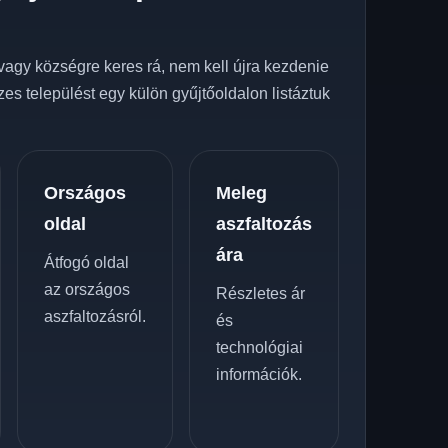
z
vagy községre keres rá, nem kell újra kezdenie
zes települést egy külön gyűjtőoldalon listáztuk
Országos
Meleg
oldal
aszfaltozás
ára
Átfogó oldal
az országos
Részletes ár
aszfaltozásról.
és
technológiai
információk.