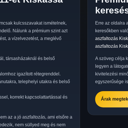
keresés
mcsak kulcsszavakat ismételnek,
Erre az oldalra 
delő. Nálunk a prémium szint azt
keresőkben val
elést, a vízelvezetést, a meglévő
aszfaltozás Kis
aszfaltozás Kis
l, társasházaknál és belső
A szöveg célja 
legyen a látogat
lomhoz igazított rétegrenddel.
kivitelezési min
utakra, telephelyi utakra és belső
egyszerűsége is
sel, korrekt kapcsolattartással és
Árak megtek
em az a jó aszfaltozás, ami elsőre a
edezik, nem süllyed meg és nem