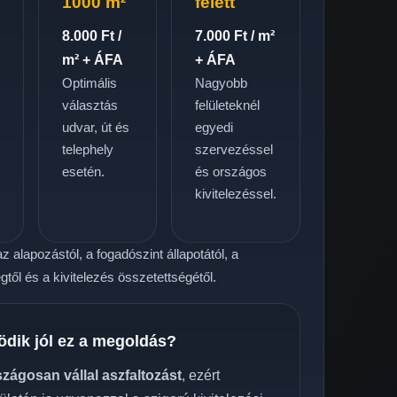
1000 m²
felett
8.000 Ft /
7.000 Ft / m²
m² + ÁFA
+ ÁFA
Optimális
Nagyobb
választás
felületeknél
udvar, út és
egyedi
telephely
szervezéssel
.
esetén.
és országos
kivitelezéssel.
z alapozástól, a fogadószint állapotától, a
től és a kivitelezés összetettségétől.
ödik jól ez a megoldás?
szágosan vállal aszfaltozást
, ezért