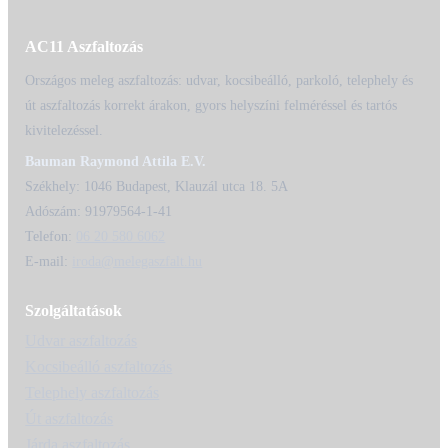
AC11 Aszfaltozás
Országos meleg aszfaltozás: udvar, kocsibeálló, parkoló, telephely és
út aszfaltozás korrekt árakon, gyors helyszíni felméréssel és tartós
kivitelezéssel.
Bauman Raymond Attila E.V.
Székhely: 1046 Budapest, Klauzál utca 18. 5A
Adószám: 91979564-1-41
Telefon:
06 20 580 6062
E-mail:
iroda@melegaszfalt.hu
Szolgáltatások
Udvar aszfaltozás
Kocsibeálló aszfaltozás
Telephely aszfaltozás
Út aszfaltozás
Járda aszfaltozás