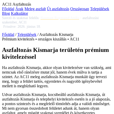
AC
11
Aszfaltozás
Főoldal
Árak
Meleg aszfalt
Út aszfaltozás
Országosan
Települések
Blog
Kalkulátor
Szerző és szakmai felelős:
Bauman Raymond Attila
·
aszfaltozási
szakember, AC11
·
Frissítve:
2026. június 18.
Főoldal
/
Települések
/
Aszfaltozás Kismarja
Prémium kivitelezés • országos kiszállás • AC11
Aszfaltozás Kismarja területén prémium
kivitelezéssel
Ha
aszfaltozás Kismarja
, akkor olyan kivitelezésre van szükség, ami
nemcsak első ránézésre mutat jól, hanem évek múlva is tartja a
szintet. Az AC11
meleg aszfaltozás Kismarja
munkáit úgy tervezi
meg, hogy a felület tartós, egyenletes és nagyobb igénybevétel
mellett is megbízható legyen.
Udvar aszfaltozás Kismarja
,
kocsibeálló aszfaltozás Kismarja
,
út
aszfaltozás Kismarja
és telephelyi kivitelezés esetén is a jó alapozás,
a pontos szintezés és a megfelelő tömörítés adja a valódi minőséget.
Mi nem gyorsan összedobott felületet adunk át, hanem olyan
aszfaltot, amely mögött szakmai szemlélet és következetes