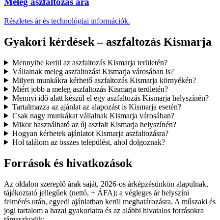
Meleg aszfaltozás ára
Részletes ár és technológiai információk.
Gyakori kérdések – aszfaltozás Kismarja
Mennyibe kerül az aszfaltozás Kismarja területén?
Vállalnak meleg aszfaltozást Kismarja városában is?
Milyen munkákra kérhető aszfaltozás Kismarja környékén?
Miért jobb a meleg aszfaltozás Kismarja területén?
Mennyi idő alatt készül el egy aszfaltozás Kismarja helyszínén?
Tartalmazza az ajánlat az alapozást is Kismarja esetén?
Csak nagy munkákat vállalnak Kismarja városában?
Mikor használható az új aszfalt Kismarja helyszínén?
Hogyan kérhetek ajánlatot Kismarja aszfaltozásra?
Hol találom az összes települést, ahol dolgoznak?
Források és hivatkozások
Az oldalon szereplő árak saját, 2026-os árképzésünkön alapulnak,
tájékoztató jellegűek (nettó, + ÁFA); a végleges ár helyszíni
felmérés után, egyedi ajánlatban kerül meghatározásra. A műszaki és
jogi tartalom a hazai gyakorlatra és az alábbi hivatalos forrásokra
támaszkodik: