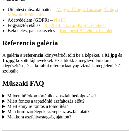
Útépítési műszaki háttér –
Magyar Útügyi Társaság (Útügyi
Műszaki Előírások)
Adatvédelem (GDPR) –
NAIH
Fogyasztói elállás –
45/2014. (II. 26.) Korm. rendelet
Békéltetés, panaszkezelés –
Budapesti Békéltető Testület
Referencia galéria
A galéria a
referencia
könyvtárból tölti be a képeket, a
01.jpg
és
15.jpg
közötti fájlnevekkel. Ez a blokk a meglévő tartalom
kiegészítése, és a korábbi referenciaanyag vizuális megjelenítését
szolgálja.
Műszaki FAQ
Milyen hőfokon történik az aszfalt bedolgozása?
Miért fontos a tapadóhíd aszfaltozás előtt?
Miért ennyire fontos a tömörítés?
Mi a hordozórétegek szerepe az aszfalt alatt?
Mekkora aszfaltvastagság ajánlott?