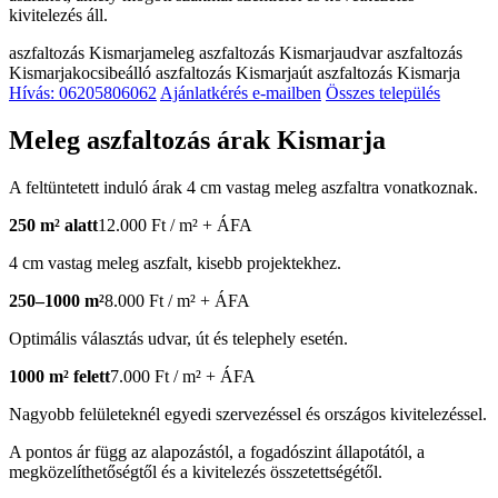
kivitelezés áll.
aszfaltozás Kismarja
meleg aszfaltozás Kismarja
udvar aszfaltozás
Kismarja
kocsibeálló aszfaltozás Kismarja
út aszfaltozás Kismarja
Hívás: 06205806062
Ajánlatkérés e-mailben
Összes település
Meleg aszfaltozás árak Kismarja
A feltüntetett induló árak 4 cm vastag meleg aszfaltra vonatkoznak.
250 m² alatt
12.000 Ft / m² + ÁFA
4 cm vastag meleg aszfalt, kisebb projektekhez.
250–1000 m²
8.000 Ft / m² + ÁFA
Optimális választás udvar, út és telephely esetén.
1000 m² felett
7.000 Ft / m² + ÁFA
Nagyobb felületeknél egyedi szervezéssel és országos kivitelezéssel.
A pontos ár függ az alapozástól, a fogadószint állapotától, a
megközelíthetőségtől és a kivitelezés összetettségétől.