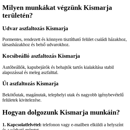
Milyen munkákat végzünk Kismarja
területén?
Udvar aszfaltozás Kismarja
Pormentes, rendezett és könnyen tisztítható felület családi házakhoz,
társasházakhoz és belső udvarokhoz.
Kocsibeálló aszfaltozás Kismarja
Autóbeállók, kapubejárók és behajtók tartós kialakítása stabil
alapozással és meleg aszfalttal.
Út aszfaltozás Kismarja
Bekötőutak, magánutak, telephelyi utak és nagyobb igénybevételű
felületek kivitelezése.
Hogyan dolgozunk Kismarja munkáin?
1. Kapcsolatfelvétel:
telefonon vagy e-mailben elküldi a helyszínt
és a várható méretet.