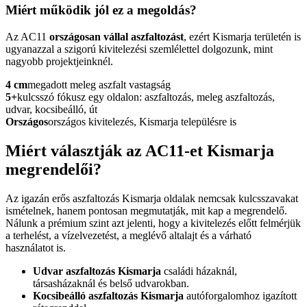
Miért működik jól ez a megoldás?
Az AC11
országosan vállal aszfaltozást
, ezért Kismarja területén is
ugyanazzal a szigorú kivitelezési szemlélettel dolgozunk, mint
nagyobb projektjeinknél.
4 cm
megadott meleg aszfalt vastagság
5+
kulcsszó fókusz egy oldalon: aszfaltozás, meleg aszfaltozás,
udvar, kocsibeálló, út
Országos
országos kivitelezés, Kismarja településre is
Miért választják az AC11-et Kismarja
megrendelői?
Az igazán erős
aszfaltozás Kismarja
oldalak nemcsak kulcsszavakat
ismételnek, hanem pontosan megmutatják, mit kap a megrendelő.
Nálunk a prémium szint azt jelenti, hogy a kivitelezés előtt felmérjük
a terhelést, a vízelvezetést, a meglévő altalajt és a várható
használatot is.
Udvar aszfaltozás Kismarja
családi házaknál,
társasházaknál és belső udvarokban.
Kocsibeálló aszfaltozás Kismarja
autóforgalomhoz igazított