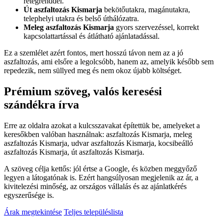
rétegrenddel.
Út aszfaltozás Kismarja
bekötőutakra, magánutakra,
telephelyi utakra és belső úthálózatra.
Meleg aszfaltozás Kismarja
gyors szervezéssel, korrekt
kapcsolattartással és átlátható ajánlatadással.
Ez a szemlélet azért fontos, mert hosszú távon nem az a jó
aszfaltozás, ami elsőre a legolcsóbb, hanem az, amelyik később sem
repedezik, nem süllyed meg és nem okoz újabb költséget.
Prémium szöveg, valós keresési
szándékra írva
Erre az oldalra azokat a kulcsszavakat építettük be, amelyeket a
keresőkben valóban használnak:
aszfaltozás Kismarja
,
meleg
aszfaltozás Kismarja
,
udvar aszfaltozás Kismarja
,
kocsibeálló
aszfaltozás Kismarja
,
út aszfaltozás Kismarja
.
A szöveg célja kettős: jól értse a Google, és közben meggyőző
legyen a látogatónak is. Ezért hangsúlyosan megjelenik az ár, a
kivitelezési minőség, az országos vállalás és az ajánlatkérés
egyszerűsége is.
Árak megtekintése
Teljes településlista