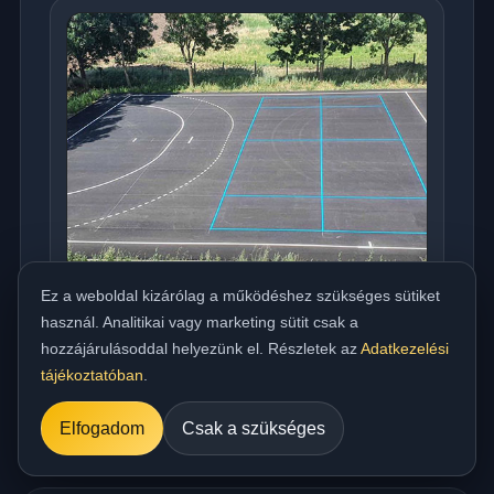
Ez a weboldal kizárólag a működéshez szükséges sütiket
használ. Analitikai vagy marketing sütit csak a
Országos meleg aszfaltozás udvarra,
hozzájárulásoddal helyezünk el. Részletek az
Adatkezelési
beállóra, parkolóra és utakhoz
tájékoztatóban
.
../referencia/15.jpg
Elfogadom
Csak a szükséges