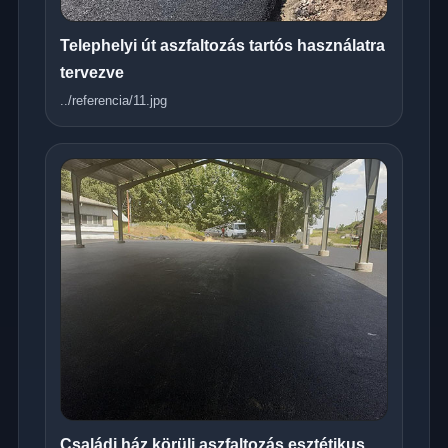
Telephelyi út aszfaltozás tartós használatra
tervezve
../referencia/11.jpg
Családi ház körüli aszfaltozás esztétikus