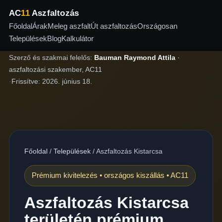
AC
11
Aszfaltozás
Főoldal
Árak
Meleg aszfalt
Út aszfaltozás
Országosan
Települések
Blog
Kalkulátor
Szerző és szakmai felelős:
Bauman Raymond Attila
·
aszfaltozási szakember, AC11
·
Frissítve:
2026. június 18.
Főoldal
/
Települések
/
Aszfaltozás Kistarcsa
Prémium kivitelezés • országos kiszállás • AC11
Aszfaltozás Kistarcsa
területén prémium