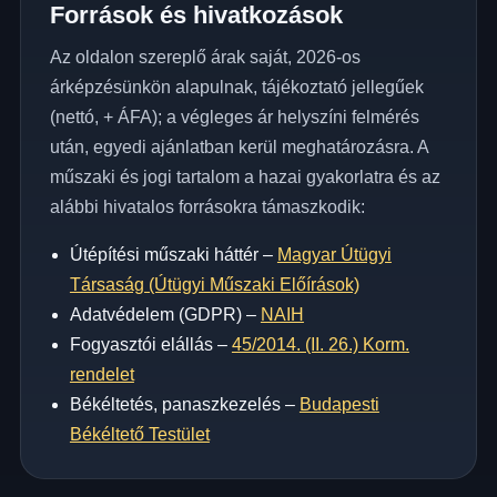
Források és hivatkozások
Az oldalon szereplő árak saját, 2026-os
árképzésünkön alapulnak, tájékoztató jellegűek
(nettó, + ÁFA); a végleges ár helyszíni felmérés
után, egyedi ajánlatban kerül meghatározásra. A
műszaki és jogi tartalom a hazai gyakorlatra és az
alábbi hivatalos forrásokra támaszkodik:
Útépítési műszaki háttér –
Magyar Útügyi
Társaság (Útügyi Műszaki Előírások)
Adatvédelem (GDPR) –
NAIH
Fogyasztói elállás –
45/2014. (II. 26.) Korm.
rendelet
Békéltetés, panaszkezelés –
Budapesti
Békéltető Testület