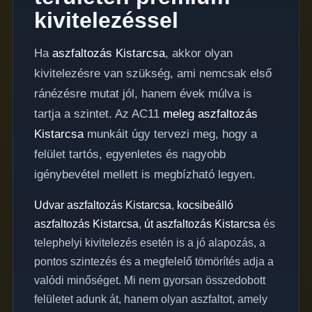
kivitelezéssel
Ha
aszfaltozás Kistarcsa
, akkor olyan
kivitelezésre van szükség, ami nemcsak első
ránézésre mutat jól, hanem évek múlva is
tartja a szintet. Az AC11
meleg aszfaltozás
Kistarcsa
munkáit úgy tervezi meg, hogy a
felület tartós, egyenletes és nagyobb
igénybevétel mellett is megbízható legyen.
Udvar aszfaltozás Kistarcsa
,
kocsibeálló
aszfaltozás Kistarcsa
,
út aszfaltozás Kistarcsa
és
telephelyi kivitelezés esetén is a jó alapozás, a
pontos szintezés és a megfelelő tömörítés adja a
valódi minőséget. Mi nem gyorsan összedobott
felületet adunk át, hanem olyan aszfaltot, amely