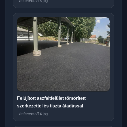
../referencia/13.jpg
Felújított aszfaltfelület tömörített
szerkezettel és tiszta átadással
../referencia/14.jpg