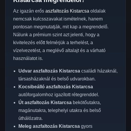
Az igazán erős
aszfaltozás Kistarcsa
oldalak
nemcsak kulcsszavakat ismételnek, hanem
pontosan megmutatják, mit kap a megrendelő.
Nálunk a prémium szint azt jelenti, hogy a
kivitelezés előtt felmérjük a terhelést, a
vízelvezetést, a meglévő altalajt és a várható
használatot is.
Udvar aszfaltozás Kistarcsa
családi házaknál,
társasházaknál és belső udvarokban.
Kocsibeálló aszfaltozás Kistarcsa
autóforgalomhoz igazított rétegrenddel.
Út aszfaltozás Kistarcsa
bekötőutakra,
magánutakra, telephelyi utakra és belső
úthálózatra.
Meleg aszfaltozás Kistarcsa
gyors